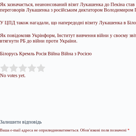
Як зазначається, неанонсований візит Лукашенка до Пекіна ста
переговорів Лукашенка з російським диктатором Володимиром Пут
У ЦПД також нагадали, що напередодні візиту Лукашенка в Біло
Як повідомляв Укрінформ, Інститут вивчення війни у своєму зв
втягнути РБ до війни проти України.
Білорусь Кремль Росія Війна Війна з Росією
Submit Rating
Rate this item:
No votes yet.
Залишити відповідь
Ваша e-mail адреса не оприлюднюватиметься.
Обов’язкові поля позначені
*