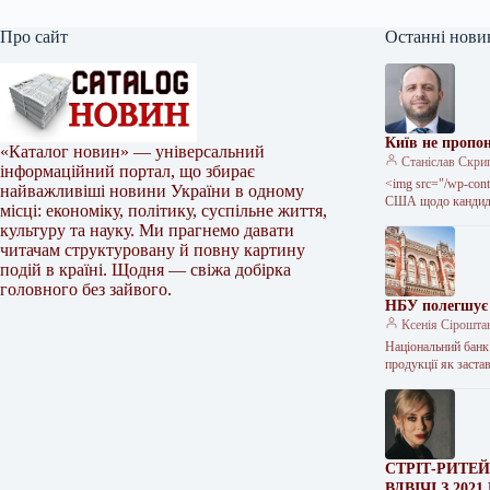
Про сайт
Останні нови
Київ не пропо
«Каталог новин» — універсальний
Станіслав Скри
інформаційний портал, що збирає
<img src="/wp-cont
найважливіші новини України в одному
США щодо кандида
місці: економіку, політику, суспільне життя,
культуру та науку. Ми прагнемо давати
читачам структуровану й повну картину
подій в країні. Щодня — свіжа добірка
головного без зайвого.
НБУ полегшує 
Ксенія Сірошта
Національний банк
продукції як заст
СТРІТ-РИТЕ
ВДВІЧІ З 202