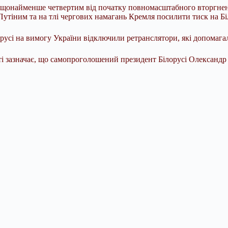
в щонайменше четвертим від початку повномасштабного вторгненн
іним та на тлі чергових намагань Кремля посилити тиск на Біло
русі на вимогу України відключили ретранслятори, які допомага
іті зазначає, що самопроголошений президент Білорусі Олександ