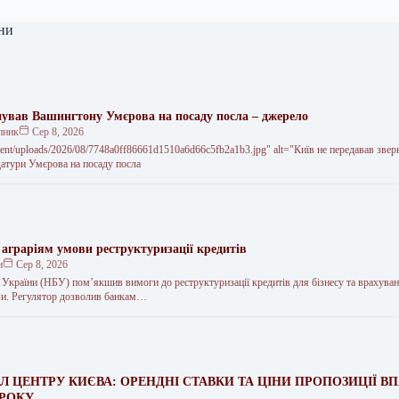
ни
нував Вашингтону Умєрова на посаду посла – джерело
пник
Сер 8, 2026
ent/uploads/2026/08/7748a0ff86661d1510a6d66c5fb2a1b3.jpg" alt="Київ не передавав звер
тури Умєрова на посаду посла
аграріям умови реструктуризації кредитів
н
Сер 8, 2026
 України (НБУ) пом’якшив вимоги до реструктуризації кредитів для бізнесу та врахуван
ави. Регулятор дозволив банкам…
ЙЛ ЦЕНТРУ КИЄВА: ОРЕНДНІ СТАВКИ ТА ЦІНИ ПРОПОЗИЦІЇ В
1 РОКУ