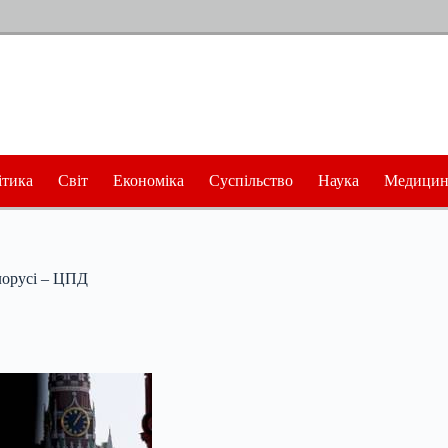
ітика
Світ
Економіка
Суспільство
Наука
Медицин
ілорусі – ЦПД