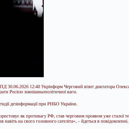
– ЦПД 30.06.2026 12:40 Укрінформ Черговий візит диктатора Олек
трати Росією зовнішньополітичної ваги.
тидії дезінформації при РНБО України.
ористовує як противагу РФ, став черговим проявом уже сталої те
в навіть на свого головного сателіта», – йдеться в повідомленні.