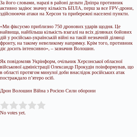
За його словами, наразі в районі дельти Дніпра противник
активно задіює значну кількість БПЛА, перш за все FPV-дрони,
здійснюючи атаки на Херсон та прибережні населені пункти.
«Ми фіксуємо приблизно 750 дронових ударів щодня. Це
найвища, найбільша кількість взагалі на всіх ділянках бойових
дій у російсько-українській війні на такій незначній ділянці
фронту, на такому невеликому напрямку. Крім того, противник
діє досить інтенсивно», – зазначив Волошин.
Як повідомляв Укрінформ, очільник Херсонської обласної
військової адміністрації Олександр Прокудін поінформував, що
в області протягом минулої доби внаслідок російських атак
постраждало п’ятеро осіб.
Дрон Волошин Війна з Росією Сили оборони
Submit Rating
Rate this item:
No votes yet.