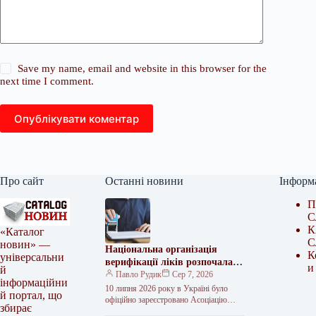
Save my name, email and website in this browser for the
next time I comment.
Опублікувати коментар
Про сайт
Останні новини
Інформ
П
С
К
«Каталог
С
новин» —
Національна організація
К
універсальни
верифікації ліків розпочала
и
й
роботу в Україні
Павло Рудик
Сер 7, 2026
інформаційни
10 липня 2026 року в Україні було
й портал, що
офіційно зареєстровано Асоціацію
збирає
«Національна організація з верифікації