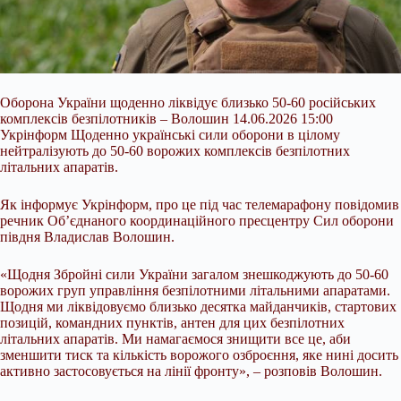
Оборона України щоденно ліквідує близько 50-60 російських
комплексів безпілотників – Волошин 14.06.2026 15:00
Укрінформ Щоденно українські сили оборони в цілому
нейтралізують до 50-60 ворожих комплексів безпілотних
літальних апаратів.
Як інформує Укрінформ, про це під час телемарафону повідомив
речник Об’єднаного координаційного пресцентру Сил оборони
півдня Владислав Волошин.
«Щодня Збройні сили України загалом знешкоджують до 50-60
ворожих груп управління безпілотними літальними
апаратами.
Щодня ми ліквідовуємо близько десятка майданчиків, стартових
позицій, командних пунктів, антен для цих безпілотних
літальних апаратів. Ми намагаємося знищити все це, аби
зменшити тиск та кількість ворожого озброєння, яке нині досить
активно застосовується на лінії фронту», – розповів Волошин.