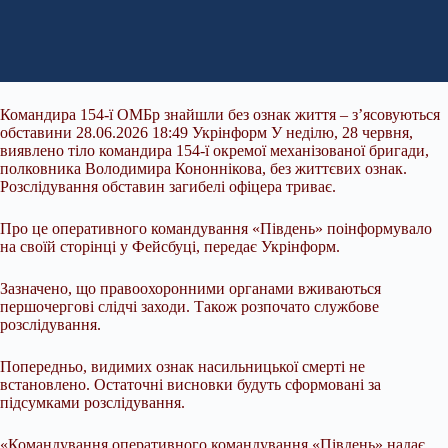
Командира 154-ї ОМБр знайшли без ознак життя – з’ясовуються
обставини 28.06.2026 18:49 Укрінформ У неділю, 28 червня,
виявлено тіло командира 154-ї окремої механізованої бригади,
полковника Володимира Кононнікова, без життєвих ознак.
Розслідування обставин загибелі офіцера триває.
Про це оперативного командування «Південь» поінформувало
на своїй сторінці у Фейсбуці, передає Укрінформ.
Зазначено, що правоохоронними органами вживаються
першочергові слідчі заходи. Також розпочато службове
розслідування.
Попередньо, видимих ознак насильницької смерті не
встановлено. Остаточні висновки будуть сформовані за
підсумками розслідування.
«Командування оперативного командування «Південь» надає