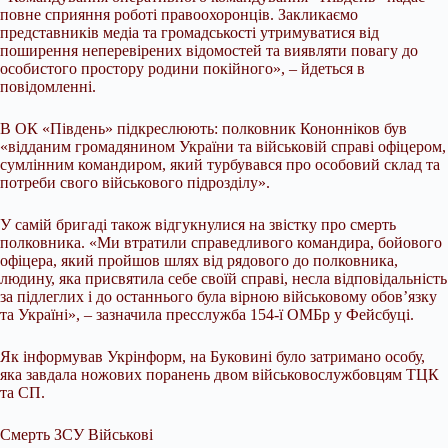
повне сприяння роботі правоохоронців. Закликаємо
представників медіа та громадськості утримуватися від
поширення неперевірених відомостей та виявляти повагу до
особистого простору родини покійного», – йдеться в
повідомленні.
В ОК «Південь» підкреслюють: полковник Кононніков був
«відданим громадянином України та військовій справі офіцером,
сумлінним командиром, який турбувався про особовий склад та
потреби свого військового підрозділу».
У самій бригаді також відгукнулися на звістку про смерть
полковника. «Ми втратили справедливого командира, бойового
офіцера, який пройшов шлях від рядового до полковника,
людину, яка присвятила себе своїй справі, несла відповідальність
за підлеглих і до останнього була вірною військовому обов’язку
та Україні», – зазначила пресслужба 154-ї ОМБр у Фейсбуці.
Як інформував Укрінформ, на Буковині було затримано особу,
яка завдала ножових поранень двом військовослужбовцям ТЦК
та СП.
Смерть ЗСУ Військові