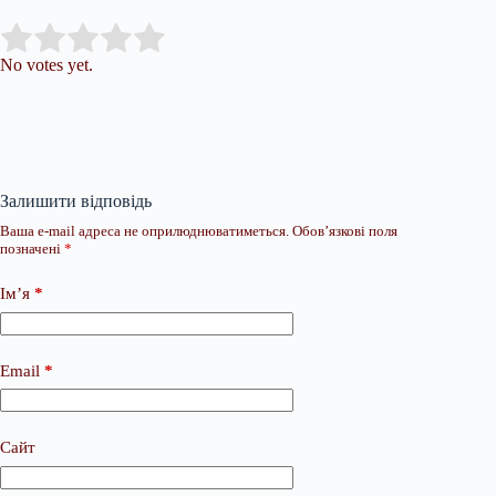
Submit Rating
Rate this item:
No votes yet.
Залишити відповідь
Ваша e-mail адреса не оприлюднюватиметься.
Обов’язкові поля
позначені
*
Ім’я
*
Email
*
Сайт