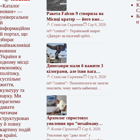
К
«Каталог
С
новин» —
Ракета Falcon 9 створила на
К
універсальни
Місяці кратер — його вже
и
й
зафіксували з орбіти
Станіслав Скрипник
Сер 6, 2026
інформаційни
ref=”content”> Український апарат
й портал, що
«Данурі» на місячній орбіті
збирає
сфотографував кратер у падінні
найважливіші
другого ступеня ракети Falcon 9 на
новини
поверхню супутника. Апарат…
України в
одному місці:
Динозаври мали б важити 3
економіку,
кілограми, але їхня вага
політику,
сягала тонни. Винними в
Станіслав Скрипник
Сер 6, 2026
суспільне
цьому визнали ссавців –
ref=”content”> Палеонтологи не змогли
життя,
nauka.ua | Наука українською
пояснити, чому навiть найменшi
культуру та
динозаври значно бiльше за своєчних
науку. Ми
родичiв птахів. Згiдно з моделлю, що
прагнемо
розрахована…
давати
читачам
Археолог спростовує
структурован
уявлення про “незайману
у й повну
землю” в Північному
Ксенія Сіроштан
Сер 6, 2026
картину подій
Причорномор’ї
в країні.
Уявлення про “дике поле” у