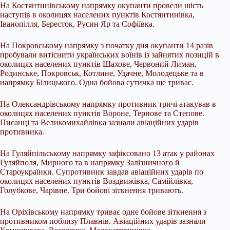
На Костянтинівському напрямку окупанти провели шість
наступів в околицях населених пунктів Костянтинівка,
Іванопілля, Бересток, Русин Яр та Софіївка.
На Покровському напрямку з початку дня окупанти 14 разів
пробували витіснити українських воїнів із зайнятих позицій в
околицях населених пунктів Шахове, Червоний Лиман,
Родинське, Покровськ, Котлине, Удачне, Молодецьке та в
напрямку Білицького. Одна бойова сутичка ще триває.
На Олександрівському напрямку противник тричі атакував в
околицях населених пунктів Вороне, Тернове та Степове.
Писанці та Великомихайлівка зазнали авіаційних ударів
противника.
На Гуляйпільському напрямку зафіксовано 13 атак у районах
Гуляйполя, Мирного та в напрямку Залізничного й
Староукраїнки. Супротивник завдав авіаційних ударів по
околицях населених пунктів Воздвижівка, Самійлівка,
Голубкове, Чарівне. Три бойові зіткнення тривають.
На Оріхівському напрямку триває одне бойове зіткнення з
противником поблизу Плавнів. Авіаційних ударів зазнали