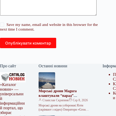
Save my name, email and website in this browser for the
next time I comment.
Опублікувати коментар
Про сайт
Останні новини
Інформ
П
С
К
«Каталог
С
новин» —
Морські дрони Magura
К
універсальни
влаштували “парад”
и
й
неподалік Ялти
Станіслав Скрипник
Сер 8, 2026
інформаційни
Морські дрони на узбережжі Ялти
й портал, що
(скріншот з відео) Оператори «Group
збирає
13» провели морський парад біля