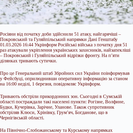
Росіяни від початку доби здійснили 51 атаку, найгарячіші –
Покровський та Гуляйпільський напрямки Дані Генштабу
01.03.2026 16:44 Укрінформ Російські війська з початку дня 51
раз атакували укріплення українських захисників, найзапекліші
– Покровський і Гуляйпільський відрізки фронту. На п’яти
ділянках тривають сутички.
Про це Генеральний штаб Збройних сил України поінформував
у Фейсбуці, оприлюднивши оперативну інформацію за станом
на 16:00 неділі, 1 березня, повідомляє Укрінформ.
Тривають обстріли прикордонних зон. Сьогодні в Сумській
області постраждали такі населені пункти: Рогізне, Волфине,
Будки, Кучерівка, Зарічне, Уланове. Також супротивник
обстріляв Клюси, Хрінівку, Грум’яч, Богданове, що в
Чернігівській області.
На Північно-Слобожанському та Курському напрямках