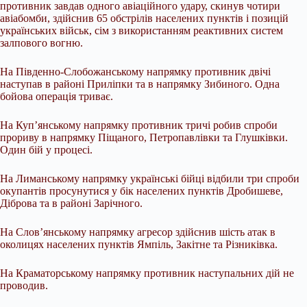
противник завдав одного авіаційного удару, скинув чотири
авіабомби, здійснив 65 обстрілів населених пунктів і позицій
українських військ, сім з використанням реактивних систем
залпового вогню.
На Південно-Слобожанському напрямку противник двічі
наступав в районі Приліпки та в напрямку Зибиного. Одна
бойова операція триває.
На Куп’янському напрямку противник тричі робив спроби
прориву в напрямку Піщаного, Петропавлівки та Глушківки.
Один бій у процесі.
На Лиманському напрямку українські бійці відбили три спроби
окупантів просунутися у бік населених пунктів Дробишеве,
Діброва та в районі Зарічного.
На Слов’янському напрямку агресор здійснив шість атак в
околицях населених пунктів Ямпіль, Закітне та Різниківка.
На Краматорському напрямку противник наступальних дій не
проводив.