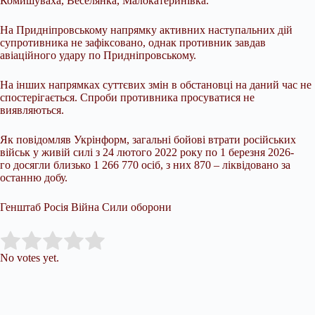
Комишуваха, Веселянка, Малокатеринівка.
На Придніпровському напрямку активних наступальних дій
супротивника не зафіксовано, однак противник завдав
авіаційного удару по Придніпровському.
На інших напрямках суттєвих змін в обстановці на даний час не
спостерігається. Спроби противника просуватися не
виявляються.
Як повідомляв Укрінформ, загальні бойові втрати російських
військ у живій силі з 24 лютого 2022 року по 1 березня 2026-
го досягли близько 1 266 770 осіб, з них 870 – ліквідовано за
останню добу.
Генштаб Росія Війна Сили оборони
Submit Rating
Rate this item:
No votes yet.