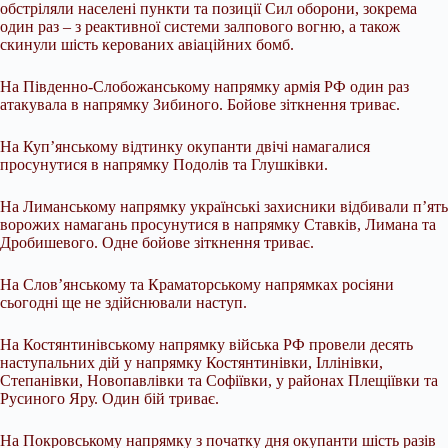
обстріляли населені пункти та позиції Сил оборони, зокрема
один раз – з реактивної системи залпового вогню, а також
скинули шість керованих авіаційних бомб.
На Південно-Слобожанському напрямку армія РФ один раз
атакувала в напрямку Зибиного. Бойове зіткнення триває.
На Куп’янському відтинку окупанти двічі намагалися
просунутися в напрямку Подолів та Глушківки.
На Лиманському напрямку українські захисники відбивали п’ять
ворожих намагань просунутися в напрямку Ставків, Лимана та
Дробишевого. Одне бойове зіткнення триває.
На Слов’янському та Краматорському напрямках росіяни
сьогодні ще не здійснювали наступ.
На Костянтинівському напрямку війська РФ провели десять
наступальних дій у напрямку Костянтинівки, Іллінівки,
Степанівки, Новопавлівки та Софіївки, у районах Плещіївки та
Русиного Яру. Один бій триває.
На Покровському напрямку з початку дня окупанти шість разів