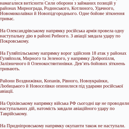
намагалися витіснити Сили оборони з займаних позицій у
районах Мирнограда, Родинського, Котлиного, Удачного,
Новомиколаївки й Новопідгороднього. Одне бойове зіткнення
триває.
На Олександрівському напрямку російська армія провела одну
наступальну дію в районі Рибного. З авіації завдала удару по
Покровському.
На Гуляйпільському напрямку ворог здійснив 18 атак у районах
Гуляйполя, Мирного та Зеленого, у напрямку Добропілля,
Залізничного й Оленокостянтинівки. Дев’ять бойових зіткнень
тривають.
Райони Воздвижівки, Копанів, Рівного, Новоукраїнки,
Любицького й Новоселівки опинилися під ударами російської
авіації.
На Оріхівському напрямку війська РФ сьогодні ще не проводили
наступальних дій, натомість завдали авіаційного удару по
Таврійському.
На Придніпровському напрямку окупанти також не наступали.