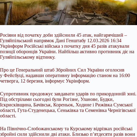
Росіяни від початку доби здійснили 45 атак, найгарячіший –
Гуляйпільський напрямок Дані Генштабу 12.03.2026 16:34
Укрінформ Російські війська з початку дня 45 разів атакували
позиції оборонців України. Найбільш активно противник діє на
Гуляйпільському відтинку.
Про це Генеральний штаб Збройних Сил України оголосив
у Фейсбуці, надавши оперативну інформацію станом на 16:00
четверга, 12 березня, інформує Укрінформ.
Супротивник продовжує завдавати ударів по прикордонній зоні.
Під обстрілами
сьогодні були Рогізне, Уланове, Будки,
Іскрисківщина, Бачівськ, Кореньок, Ходине і Рижівка Сумської
області, Гута-Студенецька, Сеньківка та Семенівка Чернігівської
області.
На Північно-Слобожанському та Курському відрізках російські
збройні сили здійснили дві атаки. Близько п’ятдесяти разів вони