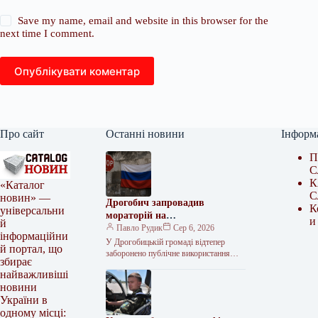
Save my name, email and website in this browser for the
next time I comment.
Опублікувати коментар
Про сайт
Останні новини
Інформ
П
С
К
«Каталог
С
новин» —
Дрогобич запровадив
К
універсальни
мораторій на
и
й
російськомовний культурний
Павло Рудик
Сер 6, 2026
інформаційни
продукт
У Дрогобицькій громаді відтепер
й портал, що
заборонено публічне використання
збирає
російськомовного культурного
найважливіші
продукту. Таке рішення одноголосно
новини
ухвалила міська рада у четвер, 6
серпня.…
України в
одному місці: