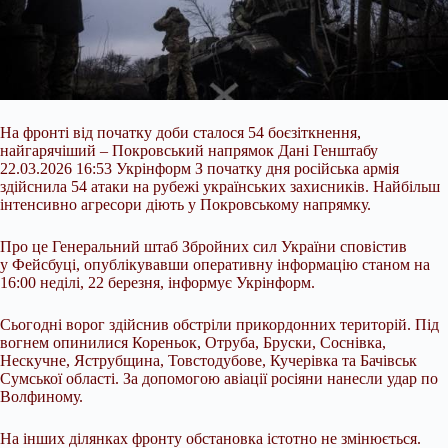
На фронті від початку доби сталося 54 боєзіткнення,
найгарячіший – Покровський напрямок Дані Генштабу
22.03.2026 16:53 Укрінформ З початку дня російська армія
здійснила 54 атаки на рубежі українських захисників. Найбільш
інтенсивно агресори діють у Покровському напрямку.
Про це Генеральний штаб Збройних сил України сповістив
у Фейсбуці, опублікувавши оперативну інформацію станом на
16:00 неділі, 22 березня, інформує Укрінформ.
Сьогодні ворог здійснив обстріли прикордонних територій. Під
вогнем
опинилися Кореньок, Отруба, Бруски, Соснівка,
Нескучне, Яструбщина, Товстодубове, Кучерівка та Бачівськ
Сумської області. За допомогою авіації росіяни нанесли удар по
Волфиному.
На інших ділянках фронту обстановка істотно не змінюється.