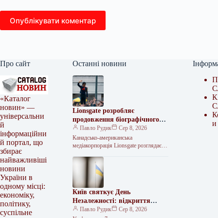
Опублікувати коментар
Про сайт
Останні новини
Інформ
П
С
К
«Каталог
С
новин» —
Lionsgate розробляє
К
універсальни
продовження біографічного
и
й
фільму про Майкла Джексона
Павло Рудик
Сер 8, 2026
інформаційни
Канадсько-американська
й портал, що
медіакорпорація Lionsgate розглядає
збирає
можливість створення продовження
найважливіші
біографічної драми «Майкл» про
новини
життя та творчість Майкла Джексона.
У компанії сподіваються розпочати…
України в
одному місці:
Київ святкує День
економіку,
Незалежності: відкриття
політику,
культурно-мистецького
Павло Рудик
Сер 8, 2026
суспільне