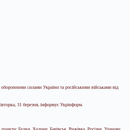
ж оборонними силами України та російськими військами від
вторка, 31 березня, інформує Укрінформ.
пункти: Будки, Ходине, Бачівськ, Рижівка, Рогізне, Уланове,