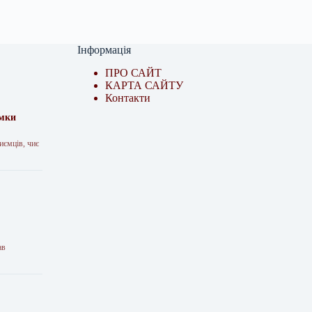
Інформація
ПРО САЙТ
КАРТА САЙТУ
Контакти
имки
иємців, чиє
ав