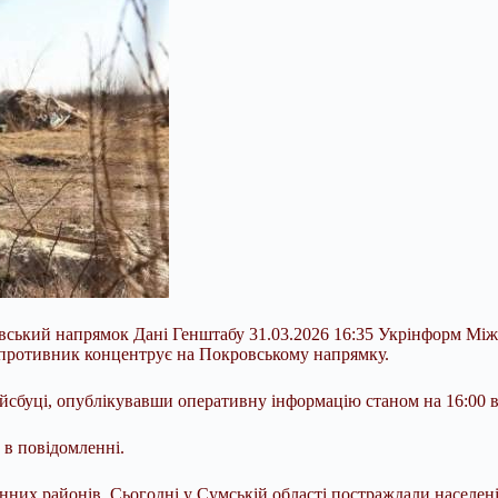
ровський напрямок Дані Генштабу 31.03.2026 16:35 Укрінформ Мі
ь противник концентрує на Покровському напрямку.
сбуці, опублікувавши оперативну інформацію станом на 16:00 ві
 в повідомленні.
них районів. Сьогодні у Сумській області постраждали населені 