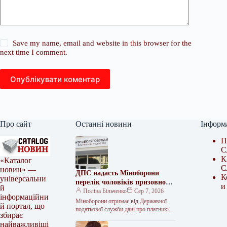
Save my name, email and website in this browser for the
next time I comment.
Опублікувати коментар
Про сайт
Останні новини
Інформ
П
С
К
«Каталог
С
новин» —
ДПС надасть Міноборони
К
універсальни
перелік чоловіків призовного
и
й
віку
Поліна Більченко
Сер 7, 2026
інформаційни
Міноборони отримає від Державної
й портал, що
податкової служби дані про платників
збирає
податків Державна податкова служба
найважливіші
передасть Міністерству оборони дані з