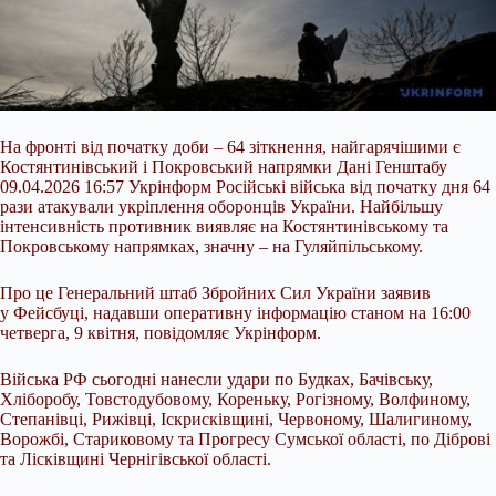
На фронті від початку доби – 64 зіткнення, найгарячішими є
Костянтинівський і Покровський напрямки Дані Генштабу
09.04.2026 16:57 Укрінформ Російські війська від початку дня 64
рази атакували укріплення оборонців України. Найбільшу
інтенсивність противник виявляє на Костянтинівському та
Покровському напрямках, значну – на Гуляйпільському.
Про це Генеральний штаб Збройних Сил України заявив
у Фейсбуці, надавши оперативну інформацію станом на 16:00
четверга, 9 квітня, повідомляє Укрінформ.
Війська РФ сьогодні нанесли удари по Будках, Бачівську,
Хліборобу, Товстодубовому, Кореньку, Рогізному, Волфиному,
Степанівці, Рижівці, Іскрисківщині, Червоному, Шалигиному,
Ворожбі, Стариковому та Прогресу Сумської області, по Діброві
та Лісківщині Чернігівської області.