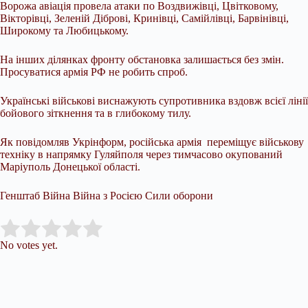
Ворожа авіація провела атаки по Воздвижівці, Цвітковому,
Вікторівці, Зеленій Діброві, Кринівці, Самійлівці, Барвінівці,
Широкому та Любицькому.
На інших ділянках фронту обстановка залишається без змін.
Просуватися армія РФ не робить спроб.
Українські військові виснажують супротивника вздовж всієї лінії
бойового зіткнення та в глибокому тилу.
Як повідомляв Укрінформ, російська армія переміщує військову
техніку в напрямку Гуляйполя через тимчасово окупований
Маріуполь Донецької області.
Генштаб Війна Війна з Росією Сили оборони
Submit Rating
Rate this item:
No votes yet.