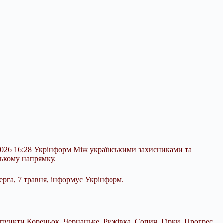
.2026 16:28 Укрінформ Між українськими захисниками та
ському напрямку.
рга, 7 травня, інформує Укрінформ.
пункти Кореньок, Чернацьке, Рижівка, Сопич, Гірки, Прогрес,