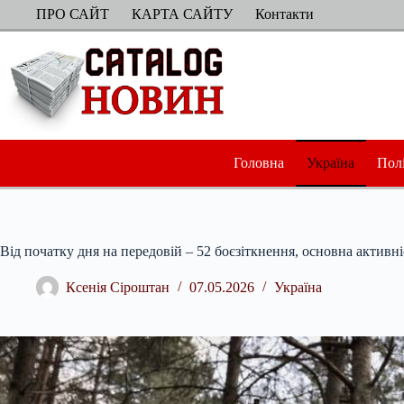
Перейти
ПРО САЙТ
КАРТА САЙТУ
Контакти
до
вмісту
Головна
Україна
Пол
Від початку дня на передовій – 52 боєзіткнення, основна активн
Ксенія Сіроштан
07.05.2026
Україна