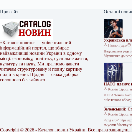
Про сайт
Останні нови
Українська вл
«Каталог новин» — універсальний
Павло Рудик
інформаційний портал, що збирає
Національна рада з
найважливіші новини України в одному
Музиченка до пере
місці: економіку, політику, суспільне життя,
культуру та науку. Ми прагнемо давати
читачам структуровану й повну картину
подій в країні. Щодня — свіжа добірка
головного без зайвого.
НАТО планує в
Ксенія Сірошта
© EPA/Tomas Kalni
військового облад
Зеленський: С
Ксенія Сірошта
<img src="https://
змусити Москву за
Copyright © 2026 - Каталог новин України. Все права защищены.
Зеленський…