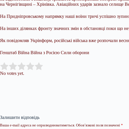
на Чернігівщині – Хрінівка. Авіаційних ударів зазнало селище 
На Придніпровському напрямку наші воїни тричі успішно зупини
На інших ділянках фронту значних змін в обстановці поки що не
Як повідомляв Укрінформ, російські війська вже розпочали весня
Генштаб Війна Війна з Росією Сили оборони
Submit Rating
Rate this item:
No votes yet.
Залишити відповідь
Ваша e-mail адреса не оприлюднюватиметься.
Обов’язкові поля позначені
*