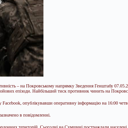
активність – на Покровському напрямку Зведення Генштабу 07.05
 бойових епізоди. Найбільший тиск противник чинить на Покров
Facebook, опублікувавши оперативну інформацію на 16:00 четве
зазначено в повідомленні.
ордонних територій. Сьогодні на Сумщині постраждали населені 