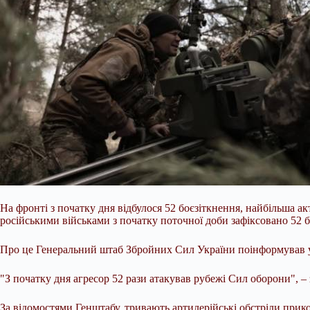
На фронті з початку дня відбулося 52 боєзіткнення, найбільша 
російськими військами з початку поточної доби зафіксовано 52
Про це Генеральний штаб Збройних Сил України поінформував у 
"З початку дня агресор 52
рази атакував рубежі Сил оборони", – 
За відомостями Генштабу, тривають артилерійські обстріли прик