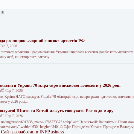
ни
ада розширює «чорний список» артистів РФ
Сер 7, 2026
 питань телебачення і радіомовлення України ініціювала внесення російського музикант
ліку осіб, які створюють загрозу…
иділити Україні 70 млрд євро військової допомоги у 2026 році
н
Сер 7, 2026
ns Країни НАТО нададуть Україні 70 мільярдів євро на програми підготовки, навчання 
нання у 2026 році.…
получені Штати та Китай можуть спонукати Росію до миру
н
Сер 7, 2026
zn.ua/img/article/6917/35_main-v1785773373.webp" alt="Зеленський: Вашингтон і Пекін мо
хотіти миру" width="630" height="340" © Офіс Президента України Президент Володи
 Сайт разработан в
INFBusiness