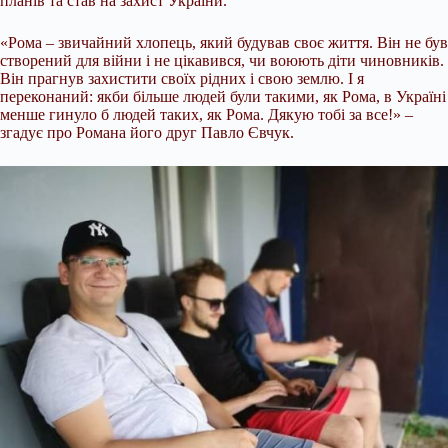
планів та став на захист України.
«Рома – звичайний хлопець, який будував своє життя. Він не був
створений для війни і не цікавився, чи воюють діти чиновників.
Він прагнув захистити своїх рідних і свою землю. І я
переконаний: якби більше людей були такими, як Рома, в Україні
менше гинуло б людей таких, як Рома. Дякую тобі за все!» –
згадує про Романа його друг Павло Євчук.