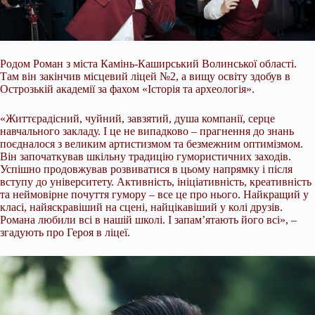
Родом Роман з міста Камінь-Каширський Волинської області.
Там він закінчив місцевий ліцей №2, а вищу освіту здобув в
Острозькій академії за фахом «Історія та археологія».
«Життєрадісний, чуйний, завзятий, душа компанії, серце
навчального закладу. І це не випадково – прагнення до знань
поєдналося з великим артистизмом та безмежним оптимізмом.
Він започаткував шкільну традицію гумористичних заходів.
Успішно продовжував розвиватися в цьому напрямку і після
вступу до університету. Активність, ініціативність, креативність
та неймовірне почуття гумору – все це про нього. Найкращий у
класі, найяскравіший на сцені, найцікавіший у колі друзів.
Романа любили всі в нашій школі. І запам’ятають його всі», –
згадують про Героя в ліцеї.