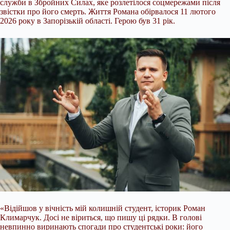
служби в Збройних Силах, яке розлетілося соцмережами після
звістки про його смерть. Життя Романа обірвалося 11 лютого
2026 року в Запорізькій області. Герою був 31 рік.
«Відійшов у вічність мій колишній студент, історик Роман
Климарчук. Досі не віриться, що пишу ці рядки. В голові
невпинно виринають спогади про студентські роки: його