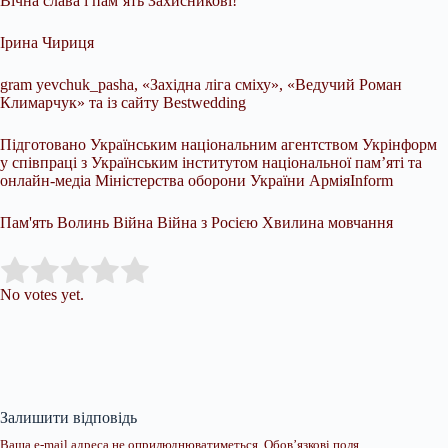
Вічна слава і пам’ять Захисникові!
Ірина Чириця
gram yevchuk_pasha, «Західна ліга сміху», «Ведучий Роман
Климарчук» та із сайту Bestwedding
Підготовано Українським національним агентством Укрінформ
у співпраці з Українським інститутом національної памʼяті та
онлайн-медіа Міністерства оборони України АрміяInform
Пам'ять Волинь Війна Війна з Росією Хвилина мовчання
Submit Rating
Rate this item:
No votes yet.
Залишити відповідь
Ваша e-mail адреса не оприлюднюватиметься.
Обов’язкові поля