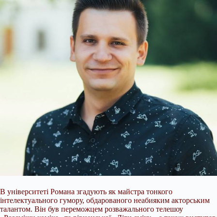
В університеті Романа згадують як майстра тонкого
інтелектуального гумору, обдарованого неабияким акторським
талантом. Він був переможцем розважального телешоу