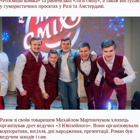
«Розсміши коміка» та рівненської «Ліги сміху», а також виступав
у гумористичних проєктах у Ризі та Амстердамі.
Разом зі своїм товаришем Михайлом Мартинчуком хлопець
організував дует ведучих «З Ювілейного». Вони організовували
корпоративи, весілля, дні народження, презентації. Роман був
ведучим заходів і сам.