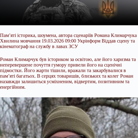
Пам’яті історика, шоумена, автора сценаріїв Романа Климарчука
Хвилина мовчання 19.03.2026 09:00 Укрінформ Віддав сцену та
кінематограф на службу в лавах ЗСУ
Роман Климарчук був істориком за освітою, але його харизма та
неперевершене почуття гумору привели його на сценічні
підмостки. Його жарти тішили, вражали та закарбувалися в
пам’яті багатьох. В серцях товаришів, близьких та колег Роман
назавжди залишиться усміхненим, відвертим, позитивним та
енергійним.