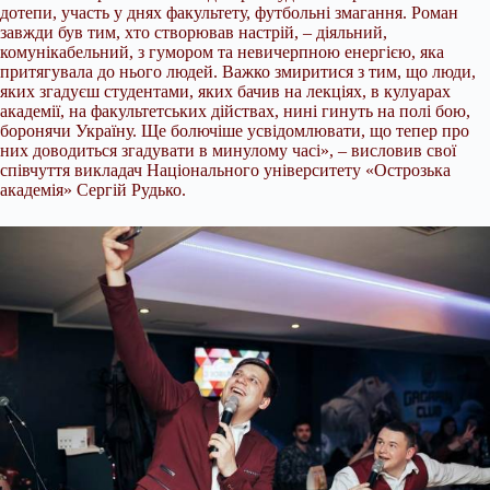
дотепи, участь у днях факультету, футбольні змагання. Роман
завжди був тим, хто створював настрій, – діяльний,
комунікабельний, з гумором та невичерпною енергією, яка
притягувала до нього людей. Важко змиритися з тим, що люди,
яких згадуєш студентами, яких бачив на лекціях, в кулуарах
академії, на факультетських дійствах, нині гинуть на полі бою,
боронячи Україну. Ще болючіше усвідомлювати, що тепер про
них доводиться згадувати в минулому часі», – висловив свої
співчуття викладач Національного університету «Острозька
академія» Сергій Рудько.