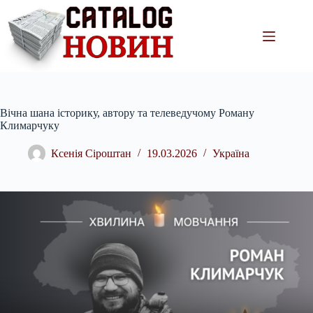
Перейти
до
вмісту
Вічна шана історику, автору та телеведучому Роману
Климарчуку
Ксенія Сіроштан
19.03.2026
Україна