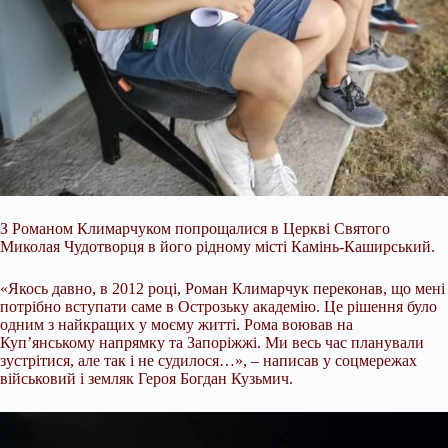
З Романом Климарчуком попрощалися в Церкві Святого
Миколая Чудотворця в його рідному місті Камінь-Каширський.
«Якось давно, в 2012 році, Роман Климарчук переконав, що мені
потрібно вступати саме в Острозьку академію. Це рішення було
одним з найкращих у моєму житті. Рома воював на
Куп’янському напрямку та Запоріжжі. Ми весь час планували
зустрітися, але так і не судилося…», – написав у соцмережах
військовий і земляк Героя Богдан Кузьмич.