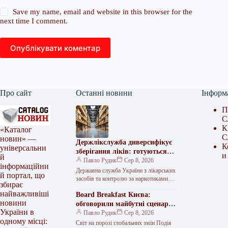
Save my name, email and website in this browser for the
next time I comment.
Опублікувати коментар
Про сайт
Останні новини
Інформ
П
С
К
«Каталог
С
новин» —
Держлікслужба диверсифікує
К
універсальни
зберігання ліків: готуються
и
й
зміни до ліцензійних умов
Павло Рудик
Сер 8, 2026
інформаційни
Державна служба України з лікарських
й портал, що
засобів та контролю за наркотиками
збирає
(Держлікслужба) працює над змінами
найважливіші
Board Breakfast Києва:
до Ліцензійних умов провадження
новини
господарської діяльності…
обговорили майбутні сценарії
України в
для України
Павло Рудик
Сер 8, 2026
одному місці:
Світ на порозі глобальних змін Подія