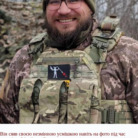
Він сяяв своєю незмінною усмішкою
навіть на фото під час