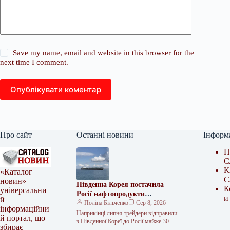
Save my name, email and website in this browser for the
next time I comment.
Опублікувати коментар
Про сайт
Останні новини
Інформ
П
С
К
«Каталог
С
новин» —
Південна Корея постачила
К
універсальни
Росії нафтопродукти
и
й
наприкінці липня
Поліна Більченко
Сер 8, 2026
інформаційни
Наприкінці липня трейдери відправили
й портал, що
з Південної Кореї до Росії майже 30
збирає
тисяч тонн нафтопродуктів. Ймовірно,