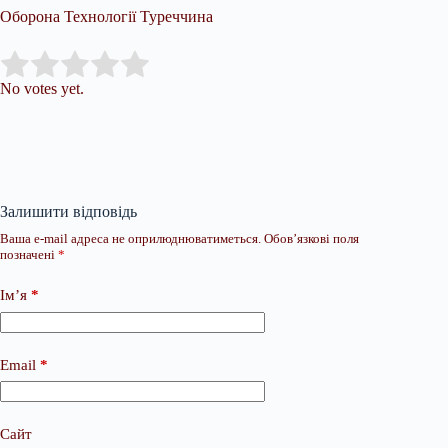
Оборона Технології Туреччина
Submit Rating
Rate this item:
No votes yet.
Залишити відповідь
Ваша e-mail адреса не оприлюднюватиметься.
Обов’язкові поля
позначені
*
Ім’я
*
Email
*
Сайт