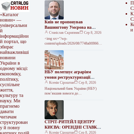
П
С
К
«Каталог
С
новин» —
Київ не пропонував
К
універсальни
Вашингтону Умєрова на
и
й
посаду посла – джерело
Станіслав Скрипник
Сер 8, 2026
інформаційни
<img src="/wp-
й портал, що
content/uploads/2026/08/7748a0ff86661
збирає
d1510a6d66c5fb2a1b3.jpg" alt="Київ не
найважливіші
передавав звернень до США щодо
новини
кандидатури Умєрова на посаду посла
України в
одному місці:
НБУ полегшує аграріям
економіку,
умови реструктуризації
політику,
кредитів
Ксенія Сіроштан
Сер 8, 2026
суспільне
Національний банк України (НБУ)
життя,
пом’якшив вимоги до
культуру та
реструктуризації кредитів для бізнесу
науку. Ми
та врахування аграрної продукції як
прагнемо
застави. Регулятор дозволив банкам…
давати
читачам
СТРІТ-РИТЕЙЛ ЦЕНТРУ
структурован
КИЄВА: ОРЕНДНІ СТАВКИ
у й повну
ТА ЦІНИ ПРОПОЗИЦІЇ
Ксенія Сіроштан
Сер 8, 2026
картину подій