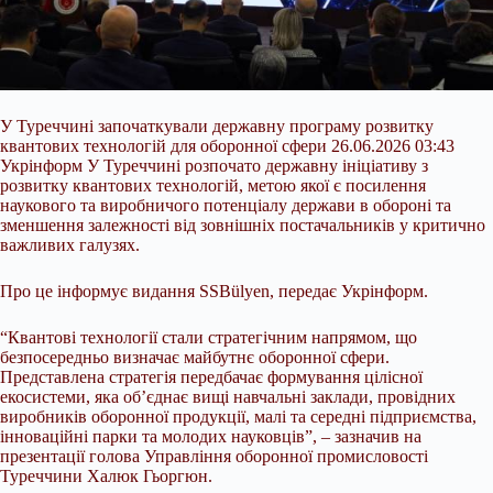
У Туреччині започаткували державну програму розвитку
квантових технологій для оборонної сфери 26.06.2026 03:43
Укрінформ У Туреччині розпочато державну ініціативу з
розвитку квантових технологій, метою якої є посилення
наукового та виробничого потенціалу держави в обороні та
зменшення залежності від зовнішніх постачальників у критично
важливих галузях.
Про це інформує видання SSBülyen, передає Укрінформ.
“Квантові технології стали стратегічним напрямом, що
безпосередньо визначає
майбутнє оборонної сфери.
Представлена стратегія передбачає формування цілісної
екосистеми, яка об’єднає вищі навчальні заклади, провідних
виробників оборонної продукції, малі та середні підприємства,
інноваційні парки та молодих науковців”, – зазначив на
презентації голова Управління оборонної промисловості
Туреччини Халюк Гьоргюн.