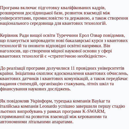
Програма включає підготовку кваліфікованих кадрів,
розширення дослідницької бази, розвиток взаємодії між
університетами, промисловістю та державою, а також створення
національного середовища для квантових технологій.
Керівник Ради вищої освіти Туреччини Ерол Озвар повідомив,
що планується запровадити нові бакалаврські курси з квантових
технологій та оновити відповідні освітні напрямки. Він
наголосив, що створення міцної наукової основи у сфері
квантових технологій є «стратегічною необхідністю».
До реалізації програми долучилися 11 провідних університетів
країни. Ініціатива охоплює вдосконалення квантових обчислень,
квантових датчиків і квантових комунікацій, а також передбачає
надання стипендій, організацію стажувань, літніх шкіл та
фінансування наукових досліджень.
Як повідомляв Укрінформ, турецька компанія Baykar та
італійська компанія Leonardo успішно завершили першу стадію
льотних випробувань у рамках програми K-SWARM,
спрямованої на розвиток взаємодії між керованими та
автономними літальними апаратами.