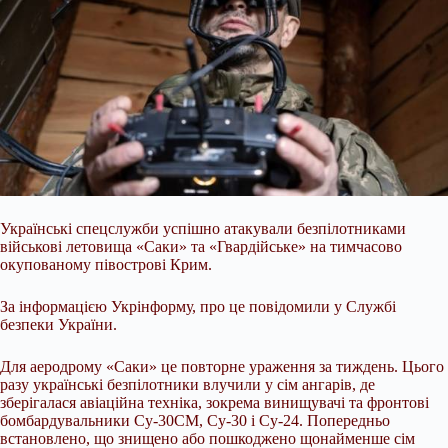
Українські спецслужби успішно атакували безпілотниками
військові летовища «Саки» та «Гвардійське» на тимчасово
окупованому півострові Крим.
За інформацією Укрінформу, про це повідомили у Службі
безпеки України.
Для аеродрому «Саки» це повторне ураження за тиждень. Цього
разу українські безпілотники влучили у сім ангарів, де
зберігалася авіаційна техніка, зокрема
винищувачі та фронтові
бомбардувальники Су-30СМ, Су-30 і Су-24. Попередньо
встановлено, що знищено або пошкоджено щонайменше сім