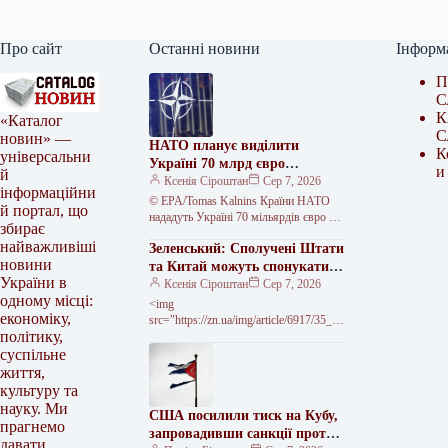
Про сайт
Останні новини
Інформ
П
С
К
«Каталог
С
новин» —
НАТО планує виділити
К
універсальни
Україні 70 млрд євро
и
й
військової допомоги у 2026
Ксенія Сіроштан
Сер 7, 2026
інформаційни
році
© EPA/Tomas Kalnins Країни НАТО
й портал, що
нададуть Україні 70 мільярдів євро на
збирає
програми підготовки, навчання та
найважливіші
Зеленський: Сполучені Штати
військового обладнання у 2026 році.…
новини
та Китай можуть спонукати
України в
Росію до миру
Ксенія Сіроштан
Сер 7, 2026
одному місці:
<img
економіку,
src="https://zn.ua/img/article/6917/35_ma
політику,
in-v1785773373.webp"
alt="Зеленський: Вашингтон і Пекін
суспільне
можуть змусити Москву захотіти
життя,
миру" width="630" height="340" ©
культуру та
Офіс Президента України Президент
науку. Ми
США посилили тиск на Кубу,
Володимир Зеленський…
прагнемо
запровадивши санкції проти
давати