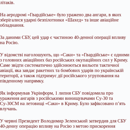
літаків.
На аеродромі «Гвардійське» було уражено два ангари, в яких
зберігалися ударні безпілотники «Шахед» та інше авіаційне
обладнання.
За даними СБУ, цей удар є частиною 40-денної операції впливу
на Росію.
У відомстві наголошують, що «Саки» та «Гвардійське» є одними
з головних авіаційних баз російських окупаційних сил у Криму.
Саме звідти систематично здійснюються вильоти тактичної
авіації, яка завдає ракетних та бомбових ударів по українській
території, а також підтримує дії російського угруповання на
південному напрямку.
Як інформував Укрінформ, 1 липня СБУ повідомила про
ураження ангарів з російськими винищувачами Су-30 та
Су-30СМ на летовищі «Саки» в Криму. Було зафіксовано п’ять
влучань.
У червні Президент Володимир Зеленський затвердив для СБУ
40-денну операцію впливу на Росію з метою прискорення