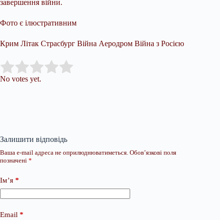
завершення війни.
Фото є ілюстративним
Крим Літак Страсбург Війна Аеродром Війна з Росією
Submit Rating
Rate this item:
No votes yet.
Залишити відповідь
Ваша e-mail адреса не оприлюднюватиметься.
Обов’язкові поля
позначені
*
Ім’я
*
Email
*