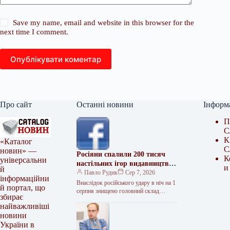
Save my name, email and website in this browser for the
next time I comment.
Опублікувати коментар
Про сайт
Останні новини
Інформ
П
С
К
«Каталог
С
новин» —
Росіяни спалили 200 тисяч
К
універсальни
настільних ігор видавництва
и
й
Rozum
Павло Рудик
Сер 7, 2026
інформаційни
Внаслідок російського удару в ніч на 1
й портал, що
серпня знищено головний склад
збирає
видавництва настільних ігор Rozum, де
найважливіші
зберігалися понад 200 тисяч…
новини
України в