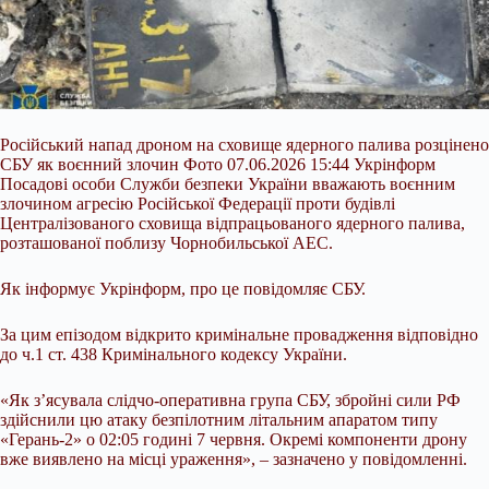
Російський напад дроном на сховище ядерного палива розцінено
СБУ як воєнний злочин Фото 07.06.2026 15:44 Укрінформ
Посадові особи Служби безпеки України вважають воєнним
злочином агресію Російської Федерації проти будівлі
Централізованого сховища відпрацьованого ядерного палива,
розташованої поблизу Чорнобильської АЕС.
Як інформує Укрінформ, про це повідомляє СБУ.
За цим епізодом відкрито кримінальне провадження відповідно
до ч.1 ст. 438 Кримінального кодексу України.
«Як з’ясувала
слідчо-оперативна група СБУ, збройні сили РФ
здійснили цю атаку безпілотним літальним апаратом типу
«Герань-2» о 02:05 годині 7 червня. Окремі компоненти дрону
вже виявлено на місці ураження», – зазначено у повідомленні.