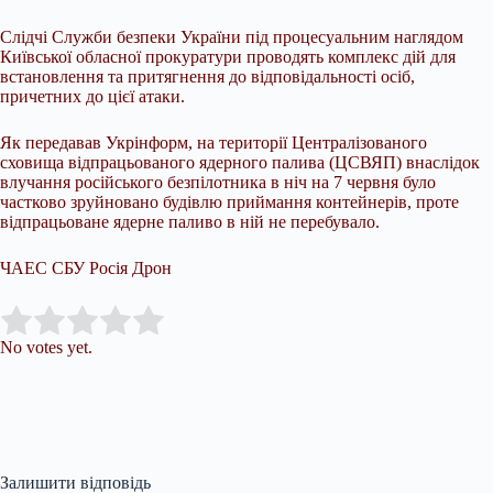
Слідчі Служби безпеки України під процесуальним наглядом
Київської обласної прокуратури проводять комплекс дій для
встановлення та притягнення до відповідальності осіб,
причетних до цієї атаки.
Як передавав Укрінформ, на території Централізованого
сховища відпрацьованого ядерного палива (ЦСВЯП) внаслідок
влучання російського безпілотника в ніч на 7 червня було
частково зруйновано будівлю приймання контейнерів, проте
відпрацьоване ядерне паливо в ній не перебувало.
ЧАЕС СБУ Росія Дрон
Submit Rating
Rate this item:
No votes yet.
Залишити відповідь