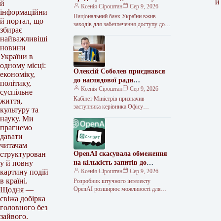
и
й
аграріїв через російські атаки
Ксенія Сіроштан
Сер 9, 2026
інформаційни
Національний банк України вжив
й портал, що
заходів для забезпечення доступу до
збирає
фінансування підприємств, що
найважливіші
працюють у стратегічно важливих
новини
секторах економіки, зокрема в
України в
одному місці:
Олексій Соболев приєднався
економіку,
до наглядової ради
політику,
“Нафтогазу”
Ксенія Сіроштан
Сер 9, 2026
суспільне
Кабінет Міністрів призначив
життя,
заступника керівника Офісу
культуру та
Президента Олексія Соболева членом
науку. Ми
наглядової ради НАК “Нафтогаз
прагнемо
України” як представника держави.
давати
“Обрати членом
читачам
OpenAI скасувала обмеження
структурован
на кількість запитів до
у й повну
ChatGPT
Ксенія Сіроштан
Сер 9, 2026
картину подій
в країні.
Розробник штучного інтелекту
OpenAI розширює можливості для
Щодня —
користувачів безкоштовних тарифних
свіжа добірка
планів. З наступного тижня вони
головного без
отримають можливість вести
зайвого.
необмежену