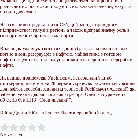
України. Це підприємство спеціалізується на виробництві
різноманітної нафтової продукції, включаючи бензин, мазут та
паливо для суден.
Як зазначили представники СБУ, цей завод є провідним
підприємством галузі в регіоні, а також відіграє значну роль в
експорті через чорноморські порти.
Внаслідок удару українських дронів було зафіксовано спалах
вогню в зоні резервуарів з нафтою, майданчика з готовою
нафтопродукцією, а також установки для первинної переробки
нафти.
Як раніше повідомляв Укрінформ, Генеральний штаб
підтвердив, що в ніч на 28 червня українські захисники уразили
два нафтопереробні заводи на території Російської Федерації, які
забезпечували діяльність армії агресора. Одним із уражених
об’єктів був НПЗ “Слов’янський”.
Війна Дрони Війна з Росією Нафтопереробний завод
Submit Rating
Rate this item:
No votes yet.