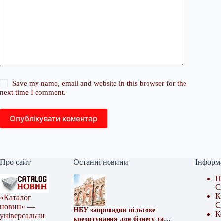
Save my name, email and website in this browser for the
next time I comment.
Опублікувати коментар
Про сайт
Останні новини
Інформ
П
С
К
«Каталог
С
новин» —
НБУ запровадив пільгове
К
універсальни
кредитування для бізнесу та