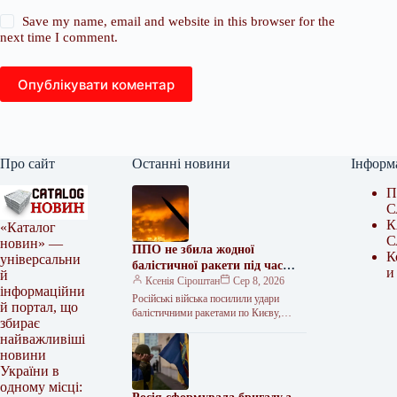
Save my name, email and website in this browser for the
next time I comment.
Опублікувати коментар
Про сайт
Останні новини
Інформ
П
С
К
«Каталог
С
новин» —
ППО не збила жодної
К
універсальни
балістичної ракети під час
и
й
нічної атаки
Ксенія Сіроштан
Сер 8, 2026
інформаційни
Російські війська посилили удари
й портал, що
балістичними ракетами по Києву,
збирає
випустивши в ніч на суботу, 8 серпня,
найважливіші
шість зенітно-керованих ракет С-400
новини
та…
України в
одному місці: