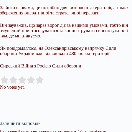
За його словами, це потрібно для визволення території, а також
збереження оперативної та стратегічної переваги.
Він зауважив, що зараз ворог діє за нашими умовами, тобто він
змушений пристосовуватися та концентрувати свої потужності
там, де ми атакуємо.
Як повідомлялося, на Олександрівському напрямку Сили
оборони України вже відвоювали 480 кв. км території.
Сирський Війна з Росією Сили оборони
Submit Rating
Rate this item:
No votes yet.
Залишити відповідь
Ваша e-mail адреса не оприлюднюватиметься.
Обов’язкові поля