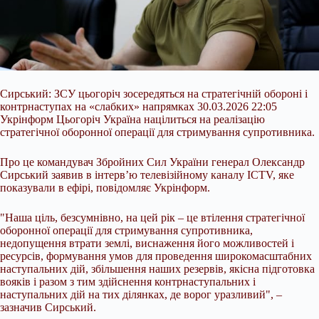
Сирський: ЗСУ цьогоріч зосередяться на стратегічній обороні і
контрнаступах на «слабких» напрямках 30.03.2026 22:05
Укрінформ Цьогоріч Україна націлиться на реалізацію
стратегічної оборонної операції для стримування
супротивника.
Про це командувач Збройних Сил України генерал Олександр
Сирський заявив в інтерв’ю телевізійному каналу ICTV, яке
показували в ефірі, повідомляє Укрінформ.
"Наша ціль, безсумнівно, на цей рік – це втілення стратегічної
оборонної операції для стримування супротивника,
недопущення втрати землі, виснаження його можливостей і
ресурсів, формування умов для проведення широкомасштабних
наступальних дій, збільшення наших резервів, якісна підготовка
вояків і разом з тим здійснення контрнаступальних і
наступальних дій на тих ділянках, де ворог уразливий", –
зазначив Сирський.