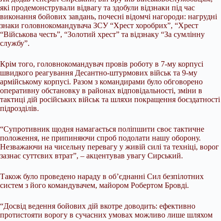
які продемонстрували відвагу та здобули відзнаки під час
виконання бойових завдань, почесні відомчі нагороди: нагрудні
знаки головнокомандувача ЗСУ “Хрест хоробрих”, “Хрест
“Військова честь”, “Золотий хрест” та відзнаку “За сумлінну
службу”.
Крім того, головнокомандувач провів роботу в 7-му корпусі
швидкого реагування Десантно-штурмових військ та 9-му
армійському корпусі. Разом з командирами було обговорено
оперативну обстановку в районах відповідальності, зміни в
тактиці дій російських військ та шляхи покращення боєздатності
підрозділів.
“Супротивник щодня намагається поліпшити своє тактичне
положення, не припиняючи спроб подолати нашу оборону.
Незважаючи на чисельну перевагу у живій силі та техніці, ворог
зазнає суттєвих втрат”, – акцентував увагу Сирський.
Також було проведено нараду в об’єднанні Сил безпілотних
систем з його командувачем, майором Робертом Бровді.
“Досвід ведення бойових дій вкотре доводить: ефективно
протистояти ворогу в сучасних умовах можливо лише шляхом