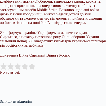
комбінування активної оборони, випереджувальних кроків та
знищення противника на оперативно-тактичну глибину із
застосуванням засобів Middle Strike. Важливо, що наші воїни
діють у тісній координації, миттєво адаптуються до змін
обстановки та скорочують час від моменту прийняття рішення
до його втілення на полі бою”, – підкреслив генерал.
Як інформував раніше Укрінформ, за даними генерала
Сирського, з початку поточного року Сили оборони України
звільнили понад 600 квадратних кілометрів української території
від російських загарбників.
Донеччина Війна Сирський Війна з Росією
Submit Rating
Rate this item:
No votes yet.
Залишити відповідь