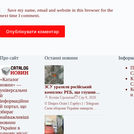
Save my name, email and website in this browser for the
next time I comment.
Опублікувати коментар
Про сайт
Останні новини
Інформ
П
С
К
«Каталог
С
новин» —
ЗСУ уразили російський
К
універсальни
комплекс РЕБ, що глушив
и
й
Starlink
Ксенія Сіроштан
Сер 9, 2026
інформаційни
© Dnipro Osint ⟨ Гарбуз ⟩ / Telegram
й портал, що
Сили оборони України знищили
збирає
російський комплекс радіоелектронної
найважливіші
боротьби «Волна Купол Гарант» на…
новини
України в
одному місці: