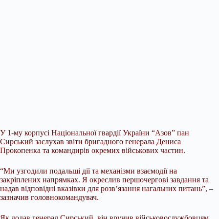
У 1-му корпусі Національної гвардії України “Азов” пан
Сирський заслухав звіти бригадного генерала Дениса
Прокопенка та командирів
окремих військових частин.
“Ми узгодили подальші дії та механізми взаємодії на
закріплених напрямках. Я окреслив першочергові завдання та
надав відповідні вказівки для розв’язання нагальних питань”, –
зазначив головнокомандувач.
Як додав генерал Сирський, він вручив військовослужбовцям,