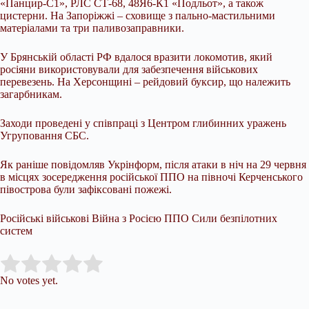
«Панцир-С1», РЛС СТ-68, 48Я6-К1 «Подльот», а також
цистерни. На Запоріжжі – сховище з пально-мастильними
матеріалами та три паливозаправники.
У Брянській області РФ вдалося вразити локомотив, який
росіяни використовували для забезпечення військових
перевезень. На Херсонщині – рейдовий буксир, що належить
загарбникам.
Заходи проведені у співпраці з Центром глибинних уражень
Угруповання СБС.
Як раніше повідомляв Укрінформ, після атаки в ніч на 29 червня
в місцях зосередження російської ППО на півночі Керченського
півострова були зафіксовані пожежі.
Російські військові Війна з Росією ППО Сили безпілотних
систем
Submit Rating
Rate this item:
No votes yet.