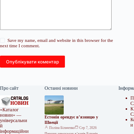
Save my name, email and website in this browser for the
next time I comment.
Опублікувати коментар
Про сайт
Останні новини
Інформ
П
С
К
«Каталог
С
новин» —
Естонія орендує в’язницю у
К
універсальни
Швеції
и
й
Поліна Більченко
Сер 7, 2026
інформаційни
Перших шведських в’язнів Естонія