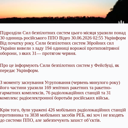
Підрозділи Сил безпілотних систем цього місяця уразили понад
30 одиниць російського ППО Відео 30.06.2026 02:55 Укрінформ
Від початку року, Сили безпілотних систем Збройних сил
України вивели з ладу 194 одиниці ворожої протиповітряної
оборони, з яких 31— протягом червня.
Про це інформують Сили безпілотних систем у Фейсбуці, як
передає Укрінформ.
З моменту заснування Угруповання (червень минулого року)
його частини уразили 169 зенітних ракетних та ракетно-
гарматних комплексів, 76
радіолокаційних станцій та 31
комплекс радіоелектронної боротьби російських військ.
Крім того, були уражені 426 мобільних радіолокаційних станцій
противника та 3838 мобільних засобів РЕБ, які хоч і не входять
до системи ППО, але забезпечують захист об’єктів.