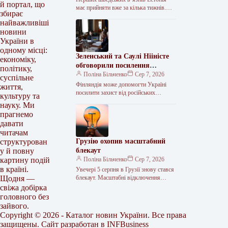
й портал, що
має прийняти вже за кілька тижнів.
збирає
Естонія та Швеція підписали
найважливіші
меморандум про оренду Тартуської
новини
в’язниці. Документ…
України в
одному місці:
Зеленський та Саулі Нііністе
економіку,
обговорили посилення
політику,
української ППО та
Поліна Більченко
Сер 7, 2026
суспільне
постачання ракет
Фінляндія може допомогти Україні
життя,
посилити захист від російських
культуру та
балістичних атак. <img src="/wp-
науку. Ми
content/uploads/2026/08/efedc0db829cb5
прагнемо
eaa61f6095519d7c1a.jpg"
давати
alt="Зеленський обговорив із
читачам
президентом Фінляндії
Грузію охопив масштабний
структурован
блекаут
у й повну
Поліна Більченко
Сер 7, 2026
картину подій
в країні.
Увечері 5 серпня в Грузії знову стався
блекаут. Масштабні відключення
Щодня —
електроенергії охопили столицю
свіжа добірка
країни Тбілісі та більшість її регіонів.
головного без
Через…
зайвого.
Copyright © 2026 - Каталог новин України. Все права
защищены. Сайт разработан в
INFBusiness