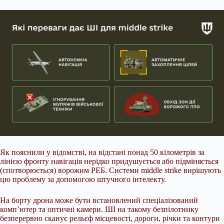
Як пояснили у відомстві, на відстані понад 50 кілометрів за
лінією фронту навігація нерідко придушується або підміняється
(спотворюється) ворожим РЕБ. Системи middle strike вирішують
цю проблему за допомогою штучного інтелекту.
На борту дрона може бути встановлений спеціалізований
компʼютер та оптичні камери. ШІ на такому безпілотнику
безперервно сканує рельєф місцевості, дороги, річки та контури