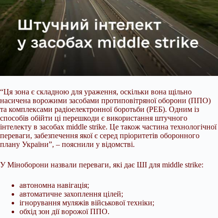
“Ця зона є складною для ураження, оскільки вона щільно
насичена ворожими засобами протиповітряної оборони (ППО)
та комплексами радіоелектронної боротьби (РЕБ). Одним із
способів обійти ці перешкоди є використання штучного
інтелекту в засобах middle strike. Це також частина технологічної
переваги, забезпечення якої є серед пріоритетів оборонного
плану України”, – пояснили у відомстві.
У Міноборони назвали переваги, які дає ШІ для middle strike:
автономна навігація;
автоматичне захоплення цілей;
ігнорування муляжів військової техніки;
обхід зон дії ворожої ППО.