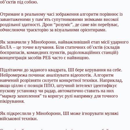
обʼєктів під собою.
Отримане в реальному часі зображення алгоритм порівнює із
завантаженими у памʼять супутниковими знімками високої
роздільної здатності. Дрон “розуміє”, де саме він перебуває,
обчислюючи траєкторію за візуальними орієнтирами.
Як зазначили у Міноборони, найважливіший етап місії ударного
БпЛА – це точне влучання. Біля статичних обʼєктів (складів
боєприпасів, командних пунктів, радіолокаційних станцій)
концентрація засобів РЕБ часто є найвищою.
Підлітаючи до заданого квадрата, ШІ бере керування на себе.
Нейромережа починає аналізувати відеопотік. Алгоритм
навчений розрізняти силуети конкретної техніки. Наприклад,
якщо ціллю є позиція ППО, штучний інтелект ідентифікує
пускову установку чи радар, автоматично ставить на них
“маркер захоплення” та коригує рулі напрямку для точного
пікірування.
Як підкреслили у Міноборони, ШІ може ігнорувати муляжі
військової техніки.