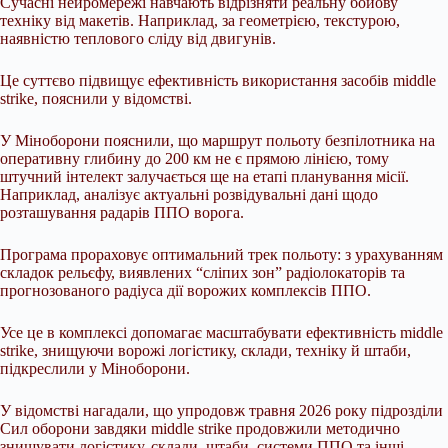
Сучасні нейромережі навчають відрізняти реальну бойову
техніку від макетів. Наприклад, за геометрією, текстурою,
наявністю теплового сліду від двигунів.
Це суттєво підвищує ефективність використання засобів middle
strike, пояснили у відомстві.
У Міноборони пояснили, що маршрут польоту безпілотника на
оперативну глибину до 200 км не є прямою лінією, тому
штучний інтелект залучається ще на етапі планування місії.
Наприклад, аналізує актуальні розвідувальні дані щодо
розташування радарів ППО ворога.
Програма прораховує оптимальний трек польоту: з урахуванням
складок рельєфу, виявлених “сліпих зон” радіолокаторів та
прогнозованого радіуса дії ворожих комплексів ППО.
Усе це в комплексі допомагає масштабувати ефективність middle
strike, знищуючи ворожі логістику, склади, техніку й штаби,
підкреслили у Міноборони.
У відомстві нагадали, що упродовж травня 2026 року підрозділи
Сил оборони завдяки middle strike продовжили методично
знищувати логістику, склади, штаби, системи ППО та інші