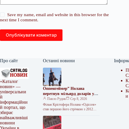
Save my name, email and website in this browser for the
next time I comment.
Опублікувати коментар
Про сайт
Останні новини
Інформ
П
С
К
«Каталог
С
новин» —
Оппенгеймер” Нолана
К
універсальни
перетнув мільярд доларів у
и
й
прокаті
Павло Рудик
Сер 8, 2026
інформаційни
Фільм Крістофера Нолана «Одіссея»
й портал, що
став першою його стрічкою з 2012
збирає
року, яка заробила понад один мільярд
найважливіші
доларів США після виходу…
новини
України в