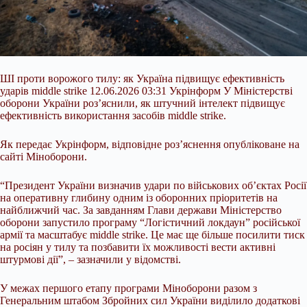
ШІ проти ворожого тилу: як Україна підвищує ефективність
ударів middle strike 12.06.2026 03:31 Укрінформ У Міністерстві
оборони України роз’яснили, як штучний інтелект підвищує
ефективність використання засобів middle strike.
Як передає Укрінформ, відповідне роз’яснення опубліковане на
сайті Міноборони.
“Президент України визначив удари по військових обʼєктах Росії
на оперативну глибину одним із оборонних пріоритетів на
найближчий час. За завданням Глави держави Міністерство
оборони запустило
програму “Логістичний локдаун” російської
армії та масштабує middle strike. Це має ще більше посилити тиск
на росіян у тилу та позбавити їх можливості вести активні
штурмові дії”, – зазначили у відомстві.
У межах першого етапу програми Міноборони разом з
Генеральним штабом Збройних сил України виділило додаткові