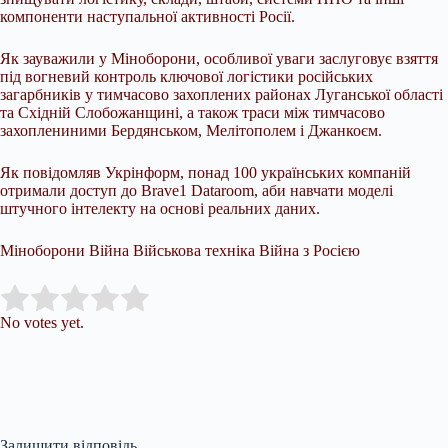
компоненти наступальної активності Росії.
Як зауважили у Міноборони, особливої уваги заслуговує взяття
під вогневий контроль ключової логістики російських
загарбників у тимчасово захоплених районах Луганської області
та Східній Слобожанщині, а також траси між тимчасово
захоплениними Бердянськом, Мелітополем і Джанкоєм.
Як повідомляв Укрінформ, понад 100 українських компаній
отримали доступ до Brave1 Dataroom, аби навчати моделі
штучного інтелекту на основі реальних даних.
Міноборони Війна Військова техніка Війна з Росією
Submit Rating
Rate this item:
No votes yet.
Залишити відповідь