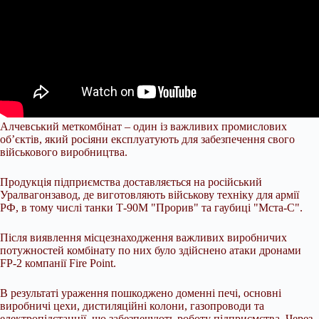
Алчевський меткомбінат – один із важливих промислових
об’єктів, який росіяни експлуатують для забезпечення свого
військового виробництва.
Продукція підприємства доставляється на російський
Уралвагонзавод, де виготовляють військову техніку для армії
РФ, в тому числі танки Т-90М "Прорив" та гаубиці "Мста-С".
Після виявлення місцезнаходження важливих виробничих
потужностей комбінату по них було здійснено атаки дронами
FP-2 компанії Fire Point.
В результаті ураження пошкоджено доменні печі, основні
виробничі цехи, дистиляційні колони, газопроводи та
електропідстанції, що забезпечують роботу підприємства. Через