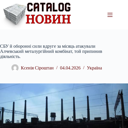
Перейти
до
вмісту
СБУ й оборонні сили вдруге за місяць атакували
Алчевський металургійний комбінат, той припинив
діяльність.
Ксенія Сіроштан
04.04.2026
Україна