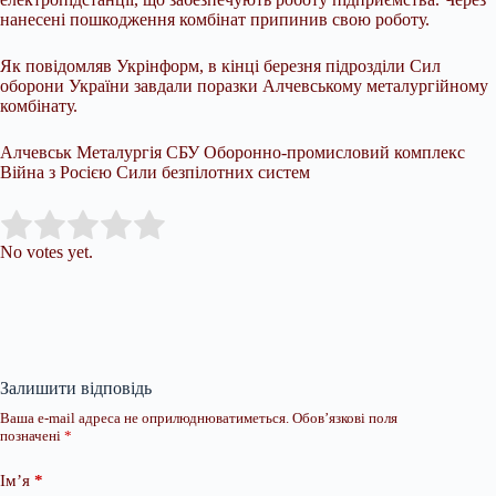
нанесені пошкодження комбінат припинив свою роботу.
Як повідомляв Укрінформ, в кінці березня підрозділи Сил
оборони України завдали поразки Алчевському металургійному
комбінату.
Алчевськ Металургія СБУ Оборонно-промисловий комплекс
Війна з Росією Сили безпілотних систем
Submit Rating
Rate this item:
No votes yet.
Залишити відповідь
Ваша e-mail адреса не оприлюднюватиметься.
Обов’язкові поля
позначені
*
Ім’я
*