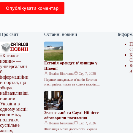
Опублікувати коментар
Про сайт
Останні новини
Інформ
П
С
К
«Каталог
С
новин» —
Естонія орендує в’язницю у
К
універсальни
Швеції
и
й
Поліна Більченко
Сер 7, 2026
інформаційни
Перших шведських в’язнів Естонія
й портал, що
має прийняти вже за кілька тижнів.
збирає
Естонія та Швеція підписали
найважливіші
меморандум про оренду Тартуської
новини
в’язниці. Документ…
України в
одному місці:
Зеленський та Саулі Нііністе
економіку,
обговорили посилення
політику,
української ППО та
Поліна Більченко
Сер 7, 2026
суспільне
постачання ракет
Фінляндія може допомогти Україні
життя,