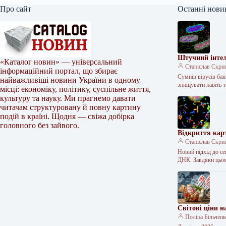
Про сайт
Останні нови
Штучний інтел
«Каталог новин» — універсальний
Станіслав Скри
інформаційний портал, що збирає
Сумнів вірусів бак
найважливіші новини України в одному
знищувати навіть т
місці: економіку, політику, суспільне життя,
культуру та науку. Ми прагнемо давати
читачам структуровану й повну картину
подій в країні. Щодня — свіжа добірка
головного без зайвого.
Відкриття кар
Станіслав Скри
Новий підхід до с
ДНК. Завдяки цьо
Світові ціни 
Поліна Більчен