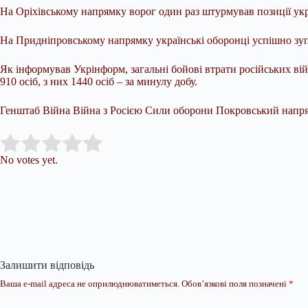
На Оріхівському напрямку ворог один раз штурмував позиції ук
На Придніпровському напрямку українські оборонці успішно зу
Як інформував Укрінформ, загальні бойові втрати російських ві
910 осіб, з них 1440 осіб – за минулу добу.
Генштаб Війна Війна з Росією Сили оборони Покровський напр
Submit Rating
Rate this item:
No votes yet.
Залишити відповідь
Ваша e-mail адреса не оприлюднюватиметься.
Обов’язкові поля позначені
*