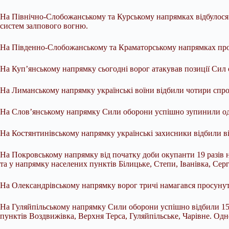
На Північно-Слобожанському та Курському напрямках відбулося о
систем залпового вогню.
На Південно-Слобожанському та Краматорському напрямках про
На Куп’янському напрямку сьогодні ворог атакував позиції Сил
На Лиманському напрямку українські воїни відбили чотири спро
На Слов’янському напрямку Сили оборони успішно зупинили од
На Костянтинівському напрямку українські захисники відбили віс
На Покровському напрямку від початку доби окупанти 19 разів н
та у напрямку населених пунктів Білицьке, Степи, Іванівка, Сер
На Олександрівському напрямку ворог тричі намагався просунут
На Гуляйпільському напрямку Сили оборони успішно відбили 15 
пунктів Воздвижівка, Верхня Терса, Гуляйпільське, Чарівне. Одн