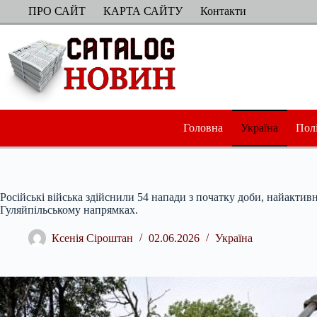
Перейти
ПРО САЙТ
КАРТА САЙТУ
Контакти
до
вмісту
Головна
Україна
Пол
Російські війська здійснили 54 напади з початку доби, найактив
Гуляйпільському напрямках.
Ксенія Сіроштан
02.06.2026
Україна