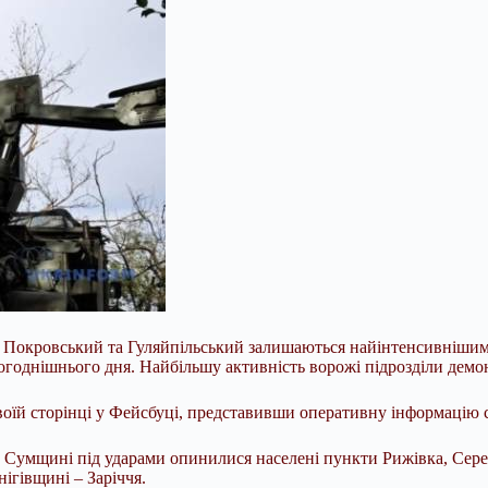
ки Покровський та Гуляйпільський залишаються найінтенсивнішим
ьогоднішнього дня. Найбільшу активність ворожі підрозділи дем
оїй сторінці у Фейсбуці, представивши оперативну інформацію 
а Сумщині під ударами опинилися населені пункти Рижівка, Сере
ігівщині – Заріччя.