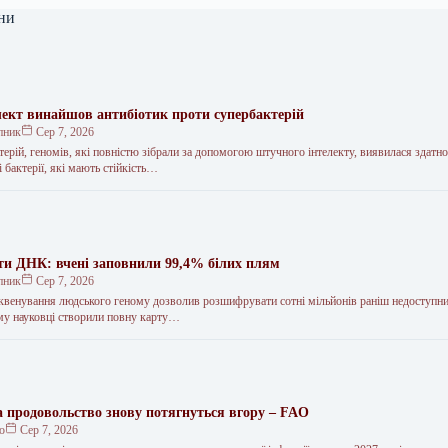
ни
ект винайшов антибіотик проти супербактерій
пник
Сер 7, 2026
терій, геномів, які повністю зібрали за допомогою штучного інтелекту, виявилася здатн
і бактерії, які мають стійкість…
ти ДНК: вчені заповнили 99,4% білих плям
пник
Сер 7, 2026
еквенування людського геному дозволив розшифрувати сотні мільйонів раніш недоступн
му науковці створили повну карту…
на продовольство знову потягнуться вгору – FAO
ко
Сер 7, 2026