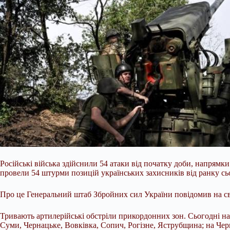
Російські війська здійснили 54 атаки від початку доби, напрям
провели 54 штурми позицій українських захисників від ранку с
Про це Генеральний штаб Збройних сил України повідомив на св
Тривають артилерійські обстріли прикордонних зон. Сьогодні н
Суми, Чернацьке, Вовківка, Сопич, Рогізне, Яструбщина; на Черн