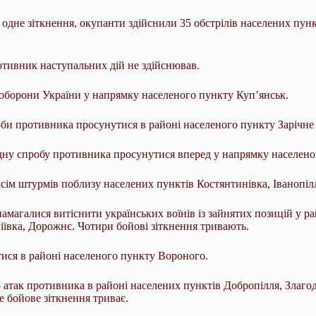
дне зіткнення, окупанти здійснили 35 обстрілів населених пункт
тивник наступальних дій не здійснював.
 оборони України у напрямку населеного пункту Куп’янськ.
би противника просунутися в районі населеного пункту Зарічне 
ну спробу противника просунутися вперед у напрямку населено
ім штурмів поблизу населених пунктів Костянтинівка, Іванопілля
амагалися витіснити українських воїнів із зайнятих позицій у 
гіївка, Дорожнє. Чотири бойові зіткнення тривають.
ися в районі населеного пункту Вороного.
атак противника в районі населених пунктів Добропілля, Злагод
е бойове зіткнення триває.