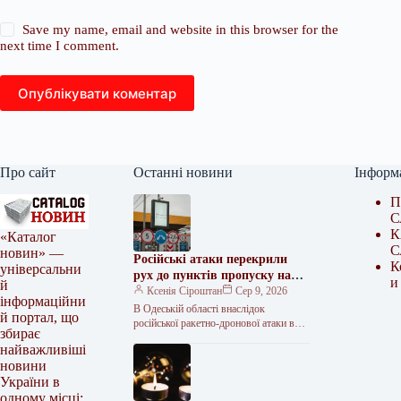
Save my name, email and website in this browser for the
next time I comment.
Опублікувати коментар
Про сайт
Останні новини
Інформ
П
С
К
«Каталог
С
новин» —
Російські атаки перекрили
К
універсальни
рух до пунктів пропуску на
и
й
кордоні з Молдовою
Ксенія Сіроштан
Сер 9, 2026
інформаційни
В Одеській області внаслідок
й портал, що
російської ракетно-дронової атаки в
збирає
ніч на неділю, 9 серпня, тимчасово
найважливіші
обмежили рух на трасі “Одеса–Рені”.
новини
<img…
України в
одному місці: