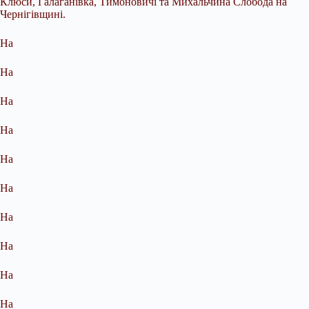
Клюси, Галаганівка, Тимоновичі та Михальчина Слобода на
Чернігівщині.
На
На
На
На
На
На
На
На
На
На