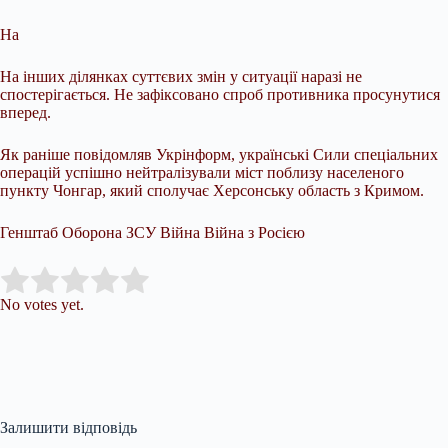
На
На інших ділянках суттєвих змін у ситуації наразі не
спостерігається. Не зафіксовано спроб противника просунутися
вперед.
Як раніше повідомляв Укрінформ, українські Сили спеціальних
операцій успішно нейтралізували міст поблизу населеного
пункту Чонгар, який сполучає Херсонську область з Кримом.
Генштаб Оборона ЗСУ Війна Війна з Росією
Submit Rating
Rate this item:
No votes yet.
Залишити відповідь