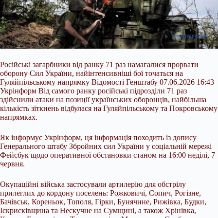
Російські загарбники від ранку 71 раз намагалися прорвати
оборону Сил України, найінтенсивніші бої точаться на
Гуляйпільському напрямку Відомості Генштабу 07.06.2026 16:43
Укрінформ Від самого ранку російські підрозділи 71 раз
здійснили атаки на позиції українських оборонців, найбільша
кількість зіткнень відбулася на Гуляйпільському та Покровському
напрямках.
Як інформує Укрінформ, ця інформація походить із допису
Генерального штабу Збройних сил України у соціальній мережі
Фейсбук щодо
оперативної обстановки станом на 16:00 неділі, 7
червня.
Окупаційні війська застосували артилерію для обстрілу
прилеглих до кордону поселень: Рожковичі, Сопич, Рогізне,
Бачівськ, Кореньок, Тополя, Гірки, Бунячине, Рижівка, Будки,
Іскрисківщина та Нескучне на Сумщині, а також Хрінівка,