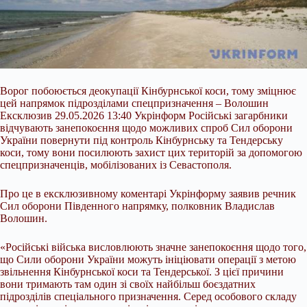
Ворог побоюється деокупації Кінбурнської коси, тому зміцнює
цей напрямок підрозділами спецпризначення – Волошин
Ексклюзив 29.05.2026 13:40 Укрінформ Російські загарбники
відчувають занепокоєння щодо можливих спроб Сил оборони
України повернути під контроль Кінбурнську та Тендерську
коси, тому вони посилюють захист цих територій за допомогою
спецпризначенців, мобілізованих із Севастополя.
Про це в ексклюзивному коментарі Укрінформу заявив речник
Сил оборони Південного напрямку, полковник
Владислав
Волошин.
«Російські війська висловлюють значне занепокоєння щодо того,
що Сили оборони України можуть ініціювати операції з метою
звільнення Кінбурнської коси та Тендерської. З цієї причини
вони тримають там один зі своїх найбільш боєздатних
підрозділів спеціального призначення. Серед особового складу