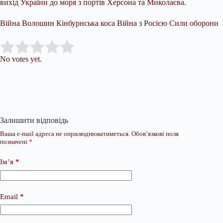
вихід України до моря з портів Херсона та Миколаєва.
Війна Волошин Кінбурнська коса Війна з Росією Сили оборони
Submit Rating
Rate this item:
No votes yet.
Залишити відповідь
Ваша e-mail адреса не оприлюднюватиметься.
Обов’язкові поля
позначені
*
Ім’я
*
Email
*