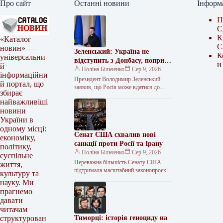
Про сайт
Останні новини
Інформ
П
С
К
«Каталог
С
новин» —
Зеленський: Україна не
К
універсальни
відступить з Донбасу, попри
и
й
плани РФ щодо мобілізації
Поліна Більченко
Сер 9, 2026
інформаційни
Президент Володимир Зеленський
й портал, що
заявив, що Росія може вдатися до
збирає
нових кібератак, ракетного тиску та
найважливіші
залякування. За його словами, Кремль
новини
також…
України в
одному місці:
Сенат США схвалив нові
економіку,
санкції проти Росії та Ірану
політику,
Поліна Більченко
Сер 9, 2026
суспільне
Переважна більшість Сенату США
життя,
підтримала масштабний законопроєкт
культуру та
про санкції проти Росії. Документ,
науку. Ми
розроблений покійним сенатором
прагнемо
Ліндсі Гремом, тепер має розглянути
давати
читачам
Тиморці: історія геноциду на
структурован