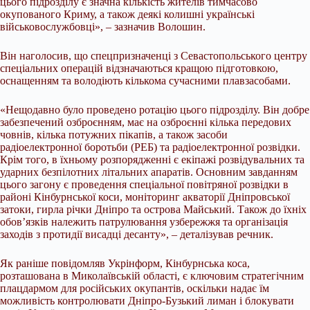
цього підрозділу є значна кількість жителів тимчасово
окупованого Криму, а також деякі колишні українські
військовослужбовці», – зазначив Волошин.
Він наголосив, що спецпризначенці з Севастопольського центру
спеціальних операцій відзначаються кращою підготовкою,
оснащенням та володіють кількома сучасними плавзасобами.
«Нещодавно було проведено ротацію цього підрозділу. Він добре
забезпечений озброєнням, має на озброєнні кілька передових
човнів, кілька потужних пікапів, а також засоби
радіоелектронної боротьби (РЕБ) та радіоелектронної розвідки.
Крім того, в їхньому розпорядженні є екіпажі розвідувальних та
ударних безпілотних літальних апаратів. Основним завданням
цього загону є проведення спеціальної повітряної розвідки в
районі Кінбурнської коси, моніторинг акваторії Дніпровської
затоки, гирла річки Дніпро та острова Майський. Також до їхніх
обов’язків належить патрулювання узбережжя та організація
заходів з протидії висадці десанту», – деталізував речник.
Як раніше повідомляв Укрінформ, Кінбурнська коса,
розташована в Миколаївській області, є ключовим стратегічним
плацдармом для російських окупантів, оскільки надає їм
можливість контролювати Дніпро-Бузький лиман і блокувати