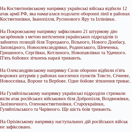
На Костянтинівському напрямку українські війська відбили 12
атак армії РФ, яка намагалася подолати оборонні лінії в районах
Костянтинівки, Іванопілля, Русинового Яру та Іллінівки.
На Покровському напрямку зафіксовано 21 штурмову дію
загарбників з метою витіснення українських підрозділів із
зайнятих позицій біля Торецького, Вільного, Нового Донбасу,
Заповідного, Новоолександрівки, Родинського, Шевченка,
Гришиного, Сергіївки, Котлиного, Новопавлівки та Удачного.
П'ять бойових зіткнень наразі тривають.
На Олександрівському напрямку Сили оборони відбили п'ять
ворожих штурмів у районах населених пунктів Товсте, Січневе,
Новоселівка, Вороне та Вербове. Одне бойове зіткнення триває.
На Гуляйпільському напрямку українські підрозділи стримали
вісім атак російських військових біля Добропілля, Воздвижівки,
Залізничного, Оленокостянтинівки, Староукраїнки,
Гуляйпільського та Чарівного. Ще шість боїв тривають.
На Оріхівському напрямку наступальних дій російських військ
не зафіксовано.