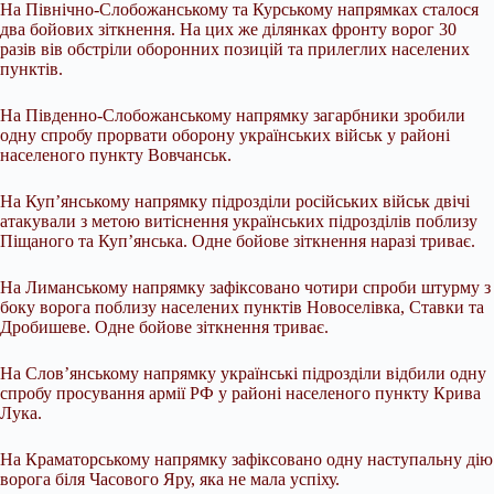
На Північно-Слобожанському та Курському напрямках сталося
два бойових зіткнення. На цих же ділянках фронту ворог 30
разів вів обстріли оборонних позицій та прилеглих населених
пунктів.
На Південно-Слобожанському напрямку загарбники зробили
одну спробу прорвати оборону українських військ у районі
населеного пункту Вовчанськ.
На Куп’янському напрямку підрозділи російських військ двічі
атакували з метою витіснення українських підрозділів поблизу
Піщаного та Куп’янська. Одне бойове зіткнення наразі триває.
На Лиманському напрямку зафіксовано чотири спроби штурму з
боку ворога поблизу населених пунктів Новоселівка, Ставки та
Дробишеве. Одне бойове зіткнення триває.
На Слов’янському напрямку українські підрозділи відбили одну
спробу просування армії РФ у районі населеного пункту Крива
Лука.
На Краматорському напрямку зафіксовано одну наступальну дію
ворога біля Часового Яру, яка не мала успіху.