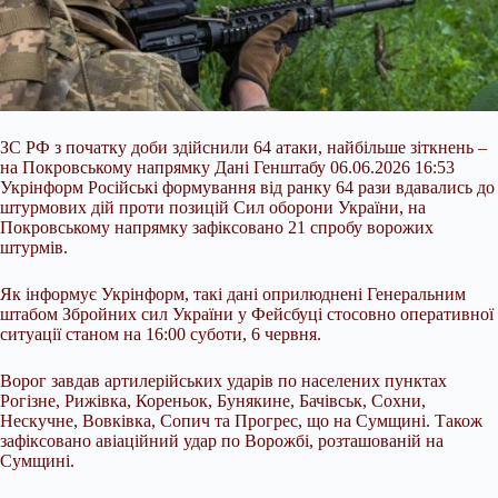
ЗС РФ з початку доби здійснили 64 атаки, найбільше зіткнень –
на Покровському напрямку Дані Генштабу 06.06.2026 16:53
Укрінформ Російські формування від ранку 64 рази вдавались до
штурмових дій проти позицій Сил оборони України, на
Покровському напрямку зафіксовано 21 спробу ворожих
штурмів.
Як інформує Укрінформ, такі дані оприлюднені Генеральним
штабом Збройних сил України у Фейсбуці стосовно оперативної
ситуації станом на 16:00 суботи, 6 червня.
Ворог завдав артилерійських ударів по
населених пунктах
Рогізне, Рижівка, Кореньок, Бунякине, Бачівськ, Сохни,
Нескучне, Вовківка, Сопич та Прогрес, що на Сумщині. Також
зафіксовано авіаційний удар по Ворожбі, розташованій на
Сумщині.