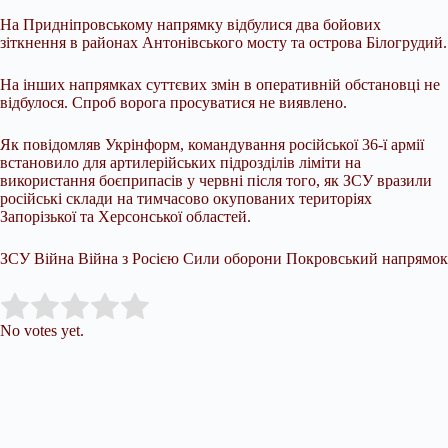
На Придніпровському напрямку відбулися два бойових
зіткнення в районах Антонівського мосту та острова Білогрудий.
На інших напрямках суттєвих змін в оперативній обстановці не
відбулося. Спроб ворога просуватися не виявлено.
Як повідомляв Укрінформ, командування російської 36-ї армії
встановило для артилерійських підрозділів ліміти на
використання боєприпасів у червні після того, як ЗСУ вразили
російські склади на тимчасово окупованих територіях
Запорізької та Херсонської областей.
ЗСУ Війна Війна з Росією Сили оборони Покровський напрямок
Submit Rating
Rate this item:
No votes yet.