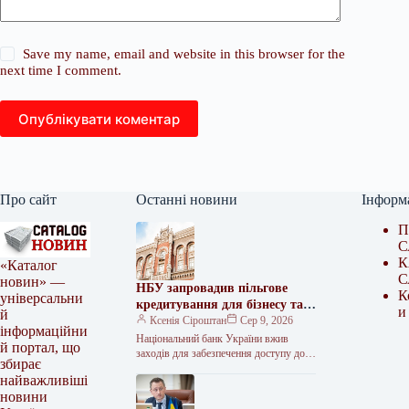
Save my name, email and website in this browser for the
next time I comment.
Опублікувати коментар
Про сайт
Останні новини
Інформ
П
С
К
«Каталог
С
новин» —
НБУ запровадив пільгове
К
універсальни
кредитування для бізнесу та
и
й
аграріїв через російські атаки
Ксенія Сіроштан
Сер 9, 2026
інформаційни
Національний банк України вжив
й портал, що
заходів для забезпечення доступу до
збирає
фінансування підприємств, що
найважливіші
працюють у стратегічно важливих
новини
секторах економіки, зокрема в