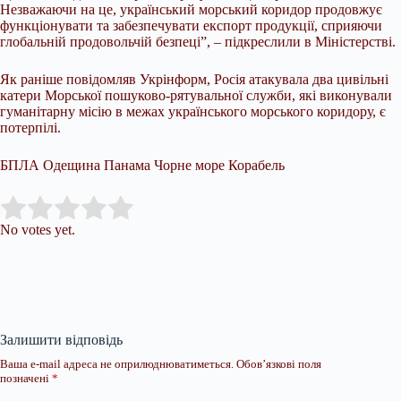
Незважаючи на це, український морський коридор продовжує
функціонувати та забезпечувати експорт продукції, сприяючи
глобальній продовольчій безпеці”, – підкреслили в Міністерстві.
Як раніше повідомляв Укрінформ, Росія атакувала два цивільні
катери Морської пошуково-рятувальної служби, які виконували
гуманітарну місію в межах українського морського коридору, є
потерпілі.
БПЛА Одещина Панама Чорне море Корабель
Submit Rating
Rate this item:
No votes yet.
Залишити відповідь
Ваша e-mail адреса не оприлюднюватиметься.
Обов’язкові поля
позначені
*