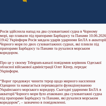
Росія здійснила напад на два суховантажні судна в Чорному
морі, що плавали під прапорами Барбадосу та Панами 10.06.2026
19:42 Укрінформ Росія завдала ударів ударними БпЛА в акваторії
Чорного моря по двох суховантажних суднах, які пливли під
прапорами Барбадосу та Панами та рухалися морським
коридором.
Про це у своєму Telegram-каналі повідомив керівник Одеської
обласної військової адміністрації Олег Кіпер, передає
Укрінформ.
“Ворог продовжує чинити терор щодо мирного населення
Одещини та
намагається перешкодити функціонуванню
Українського морського коридору. Сьогодні ударними БпЛА в
акваторії Чорного моря було атаковано два суховантажні судна
під прапорами Барбадосу та Панами, які рухалися морським
коридором”, – зазначено в повідомленні.