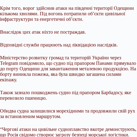
Крім того, ворог здійснив атаки на південні території Одещини
кількома хвилями. Під вогонь потрапили об’єкти цивільної
інфраструктури та енергетичні об’єкти.
Внаслідок цих атак ніхто не постраждав.
Відповідні служби працюють над ліквідацією наслідків.
Міністерство розвитку громад та територій України через
Telegram повідомило, що судно під прапором Панами прямувало
до порту Одещини для завантаження металевою продукцією. На
борту виникла пожежа, яка була швидко загашена силами
екіпажу.
Також зазнало пошкоджень судно під прапором Барбадосу, яке
перевозило пшеницю.
Обидва судна залишилися морехідними та продовжили свій рух
за встановленим маршрутом.
“Чергові атаки на цивільне судноплавство вкотре демонструють,
що Росія свідомо створює загрозу безпеці морської логістики.