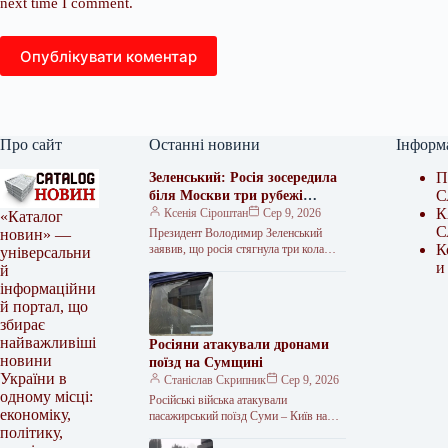
next time I comment.
Опублікувати коментар
Про сайт
Останні новини
Інформ
П
Зеленський: Росія зосередила
С
біля Москви три рубежі
К
протиповітряної оборони
Ксенія Сіроштан
Сер 9, 2026
«Каталог
С
Президент Володимир Зеленський
новин» —
К
заявив, що росія стягнула три кола
універсальни
протиповітряної оборони для
и
й
посилення захисту Москви. «Але
інформаційни
скільки б у тебе…
й портал, що
збирає
найважливіші
Росіяни атакували дронами
новини
поїзд на Сумщині
України в
Станіслав Скрипник
Сер 9, 2026
одному місці:
Російські війська атакували
економіку,
пасажирський поїзд Суми – Київ на
політику,
Сумщині. Ворожі безпілотники
влучили в локомотив, однак пасажирів