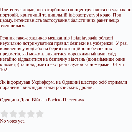
Плетенчук додав, що загарбники сконцентрувалися на ударах по
портовій, критичній та цивільній інфраструктурі краю. При
цьому, інтенсивність застосування балістичних ракет дещо
зменшилася.
Речник також закликав мешканців і відвідувачів області
неухильно дотримуватися правил безпеки на узбережжі. У разі
виявлення у воді або на березі потенційно небезпечних
предметів, які можуть виявитися морськими мінами, слід
негайно віддалитися на безпечну відстань (щонайменше один
кілометр) та повідомити екстрені служби за номерами 101 чи
102.
Як інформував Укрінформ, на Одещині шестеро осіб отримали
поранення внаслідок атаки російських дронів.
Одещина Дрон Війна з Росією Плетенчук
Submit Rating
Rate this item:
No votes yet.