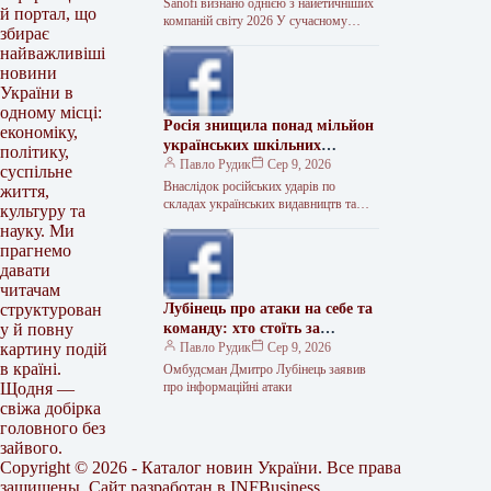
Sanofi визнано однією з найетичніших
й портал, що
компаній світу 2026 У сучасному
збирає
глобалізованому світі корпоративна
найважливіші
репутація та етика є основою
новини
довгострокового успіху…
України в
одному місці:
Росія знищила понад мільйон
економіку,
українських шкільних
політику,
підручників
Павло Рудик
Сер 9, 2026
суспільне
Внаслідок російських ударів по
життя,
складах українських видавництв та
культуру та
друкарнях знищено понад 1,1 мільйона
науку. Ми
шкільних підручників. Про це
прагнемо
повідомив міністр освіти…
давати
читачам
Лубінець про атаки на себе та
структурован
команду: хто стоїть за
у й повну
інформаційним тиском
Павло Рудик
Сер 9, 2026
картину подій
в країні.
Омбудсман Дмитро Лубінець заявив
про інформаційні атаки
Щодня —
свіжа добірка
головного без
зайвого.
Copyright © 2026 - Каталог новин України. Все права
защищены. Сайт разработан в
INFBusiness