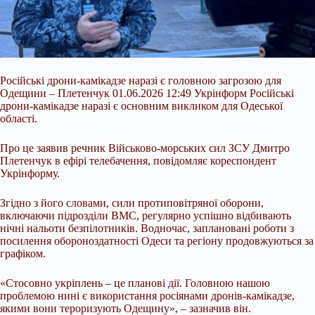
Російські дрони-камікадзе наразі є головною загрозою для
Одещини – Плетенчук 01.06.2026 12:49 Укрінформ Російські
дрони-камікадзе наразі є основним викликом для Одеської
області.
Про це заявив речник Військово-морських сил ЗСУ Дмитро
Плетенчук в ефірі телебачення, повідомляє кореспондент
Укрінформу.
Згідно з його словами, сили протиповітряної оборони,
включаючи підрозділи ВМС, регулярно успішно відбивають
нічні нальоти безпілотників. Водночас, заплановані роботи з
посилення обороноздатності
Одеси та регіону продовжуються за
графіком.
«Стосовно укріплень – це планові дії. Головною нашою
проблемою нині є використання росіянами дронів-камікадзе,
якими вони тероризують Одещину», – зазначив він.