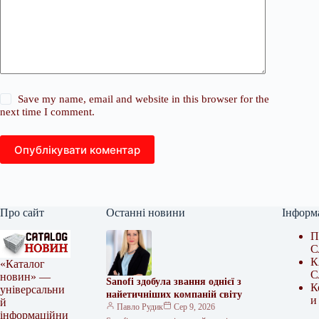
Save my name, email and website in this browser for the
next time I comment.
Опублікувати коментар
Про сайт
Останні новини
Інформ
П
С
К
«Каталог
С
новин» —
Sanofi здобула звання однієї з
К
універсальни
найетичніших компаній світу
и
й
Павло Рудик
Сер 9, 2026
інформаційни