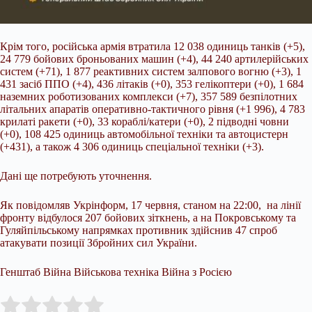
Крім того, російська армія втратила 12 038 одиниць танків (+5),
24 779 бойових броньованих машин (+4), 44 240 артилерійських
систем (+71), 1 877 реактивних систем залпового вогню (+3), 1
431 засіб ППО (+4), 436 літаків (+0), 353 гелікоптери (+0), 1 684
наземних роботизованих комплекси (+7), 357 589 безпілотних
літальних апаратів оперативно-тактичного рівня (+1 996), 4 783
крилаті ракети (+0), 33 кораблі/катери (+0), 2 підводні човни
(+0), 108 425 одиниць автомобільної техніки та автоцистерн
(+431), а також 4 306 одиниць спеціальної техніки (+3).
Дані ще потребують уточнення.
Як повідомляв Укрінформ, 17 червня, станом на 22:00, на лінії
фронту відбулося 207 бойових зіткнень, а на Покровському та
Гуляйпільському напрямках противник здійснив 47 спроб
атакувати позиції Збройних сил України.
Генштаб Війна Військова техніка Війна з Росією
Submit Rating
Rate this item: