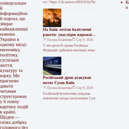
К
src="https://i.lb.ua/news/003/42/6a76e60
універсальни
14c229.jpg" alt="Дрони ГУР уразили
и
й
Ільський НПЗ в Росії" width="720"
інформаційни
height="450" Бійці Головного
й портал, що
управління розвідки Міністерства
збирає
оборони України провели успішну…
найважливіші
На Київ летіли балістичні
новини
ракети: унаслідок ворожої
України в
атаки на область загинула
Поліна Більченко
Сер 9, 2026
одному місці:
дитина
У ніч проти 8 серпня Російська
економіку,
Федерація здійснила масовану атаку на
політику,
Україну, застосувавши шість
балістичних ракет по Києву та
суспільне
ударні…
життя,
культуру та
науку. Ми
Російський дрон атакував
прагнемо
потяг Суми-Київ
давати
Поліна Більченко
Сер 9, 2026
читачам
Російський безпілотник атакував
структурован
локомотив поїзда сполученням Суми –
у й повну
Київ. Пасажирів та членів екіпажу
картину подій
вчасно евакуювали, тому ніхто не
в країні.
постраждав. Про…
Щодня —
свіжа добірка
головного без