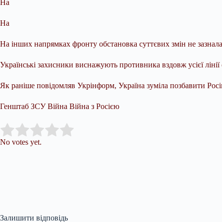
На
На
На інших напрямках фронту обстановка суттєвих змін не зазнала
Українські захисники виснажують противника вздовж усієї лінії 
Як раніше повідомляв Укрінформ, Україна зуміла позбавити Росію 
Генштаб ЗСУ Війна Війна з Росією
Submit Rating
Rate this item:
No votes yet.
Залишити відповідь