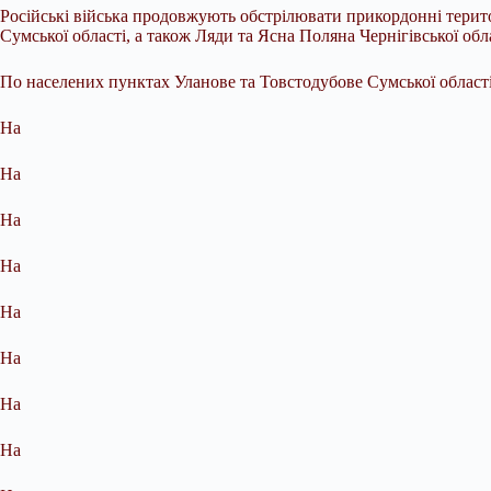
Російські війська продовжують обстрілювати прикордонні терито
Сумської області, а також Ляди та Ясна Поляна Чернігівської обла
По населених пунктах Уланове та Товстодубове Сумської області
На
На
На
На
На
На
На
На