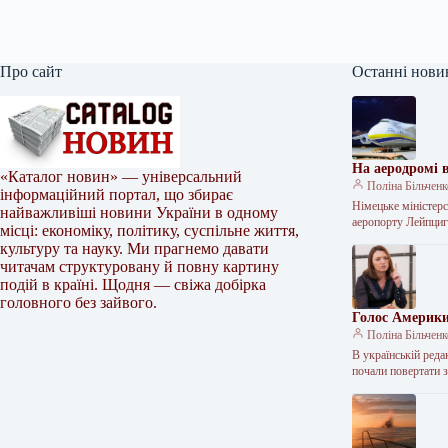
Про сайт
Останні нови
На аеродромі в
«Каталог новин» — універсальний
Поліна Більчен
інформаційний портал, що збирає
Німецьке міністерс
найважливіші новини України в одному
аеропорту Лейпциг
місці: економіку, політику, суспільне життя,
культуру та науку. Ми прагнемо давати
читачам структуровану й повну картину
подій в країні. Щодня — свіжа добірка
головного без зайвого.
Голос Америки
Поліна Більчен
В українській реда
почали повертати з