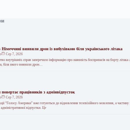
ни
 Німеччині виявили дрон із вибухівкою біля українського літака
ко
Сер 7, 2026
тво внутрішніх справ заперечило інформацію про наявність боєприпасів на борту літака
а, біля якого виявили дрон…
 повертає працівників з адмінвідпусток
ко
Сер 7, 2026
кції “Голосу Америки” вже готуються до відновлення телевізійного мовлення, а частину
 адміністративної відпустки. Це