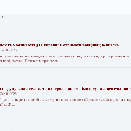
ни
юють можливості для українців отримати вакцинацію вчасно
Сер 8, 2026
ія дедалі впевненіше виходить за межі традиційного відпуску ліків, перетворюючись на 
ої профілактики. Показовим прикладом
 підсумувала результати контролю якості, імпорту та ліцензування л
Сер 8, 2026
країни з лікарських засобів та контролю за наркотиками (Держлікслужба) оприлюднила 
 27 до 31…