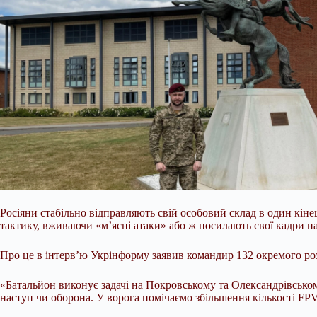
Росіяни стабільно відправляють свій особовий склад в один кін
тактику, вживаючи «м’ясні атаки» або ж посилають свої кадри н
Про це в інтерв’ю Укрінформу заявив командир 132 окремого р
«Батальйон виконує задачі
на Покровському та Олександрівському
наступ чи оборона. У ворога помічаємо збільшення кількості FPV