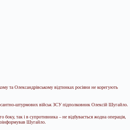
кому та Олександрівському відтинках росіяни не корегують
Десантно-штурмових військ ЗСУ підполковник Олексій Шугайло.
 боку, так і в супротивника – не відбувається жодна операція,
 проінформував Шугайло.