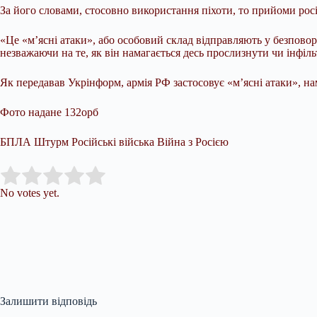
За його словами, стосовно використання піхоти, то прийоми росі
«Це «м’ясні атаки», або особовий склад відправляють у безпово
незважаючи на те, як він намагається десь прослизнути чи інфіл
Як передавав Укрінформ, армія РФ застосовує «м’ясні атаки», на
Фото надане 132орб
БПЛА Штурм Російські війська Війна з Росією
Submit Rating
Rate this item:
No votes yet.
Залишити відповідь