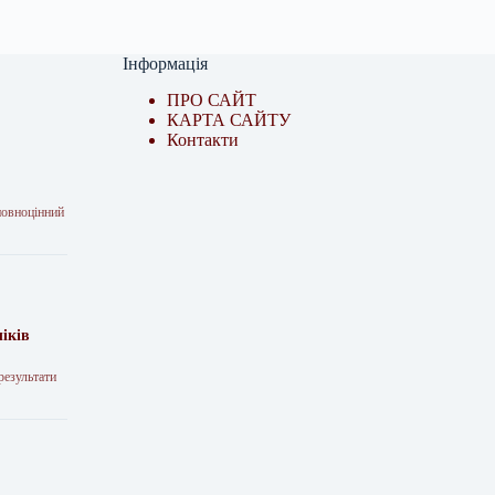
Інформація
ПРО САЙТ
КАРТА САЙТУ
Контакти
повноцінний
іків
результати