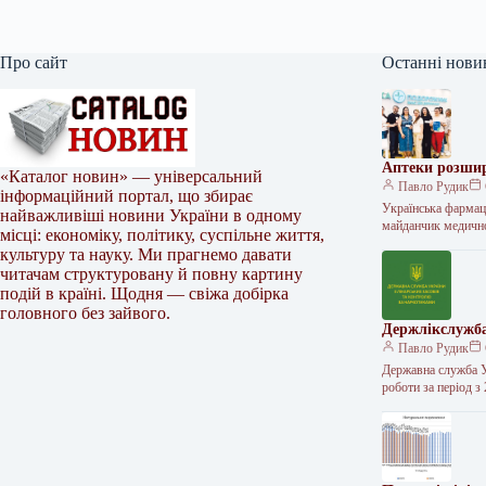
Про сайт
Останні нови
Аптеки розшир
«Каталог новин» — універсальний
Павло Рудик
інформаційний портал, що збирає
Українська фармац
найважливіші новини України в одному
майданчик медичн
місці: економіку, політику, суспільне життя,
культуру та науку. Ми прагнемо давати
читачам структуровану й повну картину
подій в країні. Щодня — свіжа добірка
головного без зайвого.
Держлікслужба
Павло Рудик
Державна служба У
роботи за період з