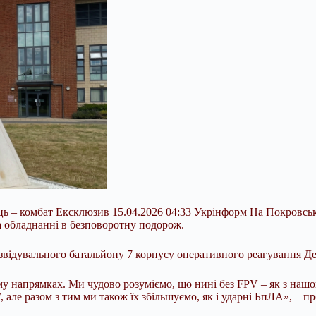
ець – комбат Ексклюзив 15.04.2026 04:33 Укрінформ На Покровсь
а обладнанні в безповоротну подорож.
озвідувального батальйону 7 корпусу оперативного реагування 
 напрямках. Ми чудово розуміємо, що нині без FPV – як з нашого
, але разом з тим ми також їх збільшуємо, як і ударні БпЛА», –