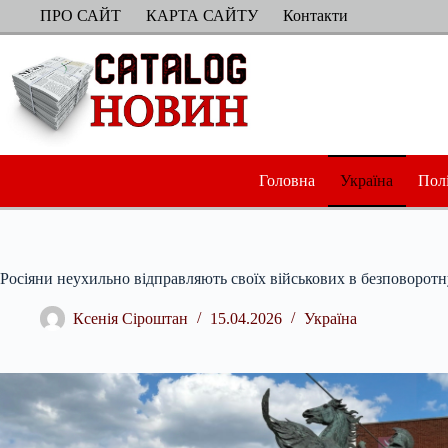
Перейти
ПРО САЙТ
КАРТА САЙТУ
Контакти
до
вмісту
Головна
Україна
Пол
Росіяни неухильно відправляють своїх військових в безповоротн
Ксенія Сіроштан
15.04.2026
Україна