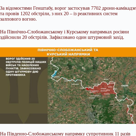
За відомостями Генштабу, ворог застосував 7702 дрони-камікадзе
та провів 1202 обстріли, з них 20 – із реактивних систем
залпового вогню.
На Північно-Слобожанському і Курському напрямках росіяни
здійснили 20 обстрілів. Зафіксовано один штурмовий захід.
На Південно-Слобожанському напрямку супротивник 11 разів