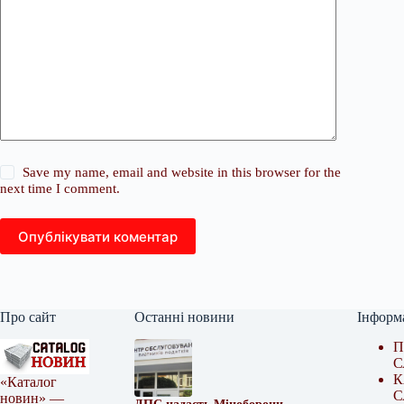
Save my name, email and website in this browser for the
next time I comment.
Опублікувати коментар
Про сайт
Останні новини
Інформ
П
С
К
«Каталог
С
новин» —