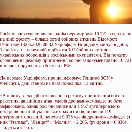
Росіяни знехтували «великоднім перемир’ям» 10 721 раз, за день
на лінії фронту – більше сотні бойових зіткнень Відомості
Генштабу 13.04.2026 08:32 Укрінформ Впродовж минулої доби,
12 квітня, на передовій відбулося 107 бойових сутичок
українських оборонців з російськими окупантами. Від початку
оголошення режиму припинення вогню задокументовано 10 721
випадок порушення з боку сил РФ.
Як передає Укрінформ, про це інформує Генштаб ЗСУ у
Фейсбуці, дані станом на 8:00 понеділка, 13 квітня.
«В цілому за час дії оголошеного режиму припинення вогню
ракетних, авіаційних атак, ударів дронами-камікадзе не було
зафіксовано, однак росіяни здійснили 1 567 артилерійських
обстрілів позицій українських захисників, провели 119
штурмових операцій, нанесли 9 035 ударів дронами-камікадзе (з
них "Італмас", "Ланцет" і "Молнія" – 2 205, fpv-дрони – 6 830)»,
– йдеться у звіті.