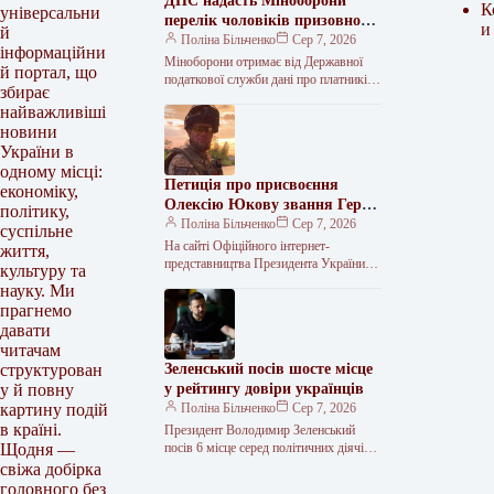
ДПС надасть Міноборони
К
універсальни
перелік чоловіків призовного
и
й
віку
Поліна Більченко
Сер 7, 2026
інформаційни
Міноборони отримає від Державної
й портал, що
податкової служби дані про платників
збирає
податків Державна податкова служба
найважливіші
передасть Міністерству оборони дані з
новини
реєстру фізичних…
України в
одному місці:
Петиція про присвоєння
економіку,
Олексію Юкову звання Героя
політику,
України набрала необхідні
Поліна Більченко
Сер 7, 2026
суспільне
голоси
На сайті Офіційного інтернет-
життя,
представництва Президента України
культуру та
триває збір підписів під електронною
науку. Ми
петицією щодо надання звання Героя
прагнемо
України (посмертно) керівникові
давати
читачам
Зеленський посів шосте місце
структурован
у рейтингу довіри українців
у й повну
Поліна Більченко
Сер 7, 2026
картину подій
в країні.
Президент Володимир Зеленський
посів 6 місце серед політичних діячів,
Щодня —
яким українці довіряють найбільше.
свіжа добірка
Водночас рейтинг очолив ексголовком
головного без