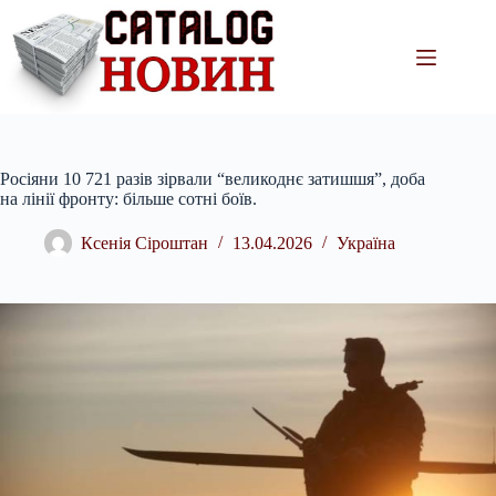
Перейти
до
вмісту
Росіяни 10 721 разів зірвали “великоднє затишшя”, доба
на лінії фронту: більше сотні боїв.
Ксенія Сіроштан
13.04.2026
Україна