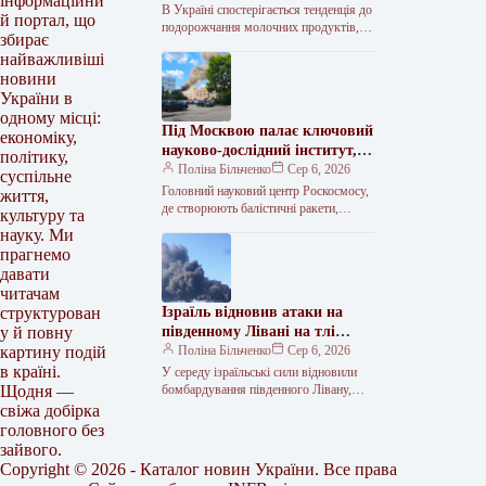
інформаційни
представників галузі
В Україні спостерігається тенденція до
й портал, що
подорожчання молочних продуктів,
збирає
яке може сягнути 5-10% до кінця
найважливіші
літнього періоду та протягом осінньо-
новини
зимових місяців.…
України в
одному місці:
Під Москвою палає ключовий
економіку,
науково-дослідний інститут, де
політику,
створюють балістичні ракети.
Поліна Більченко
Сер 6, 2026
суспільне
Головний науковий центр Роскосмосу,
життя,
де створюють балістичні ракети,
культуру та
спалахнув у Підмосков’ї в середу, 5
науку. Ми
серпня. Про це інформує Телеграм-
прагнемо
канал ASTRA, передає…
давати
читачам
Ізраїль відновив атаки на
структурован
південному Лівані на тлі
у й повну
обговорень щодо перемир’я
Поліна Більченко
Сер 6, 2026
картину подій
в країні.
У середу ізраїльські сили відновили
бомбардування південного Лівану,
Щодня —
звинувативши рух «Хезболла» у
свіжа добірка
порушенні перемир’я. Як передає
головного без
Укрінформ з посиланням на…
зайвого.
Copyright © 2026 - Каталог новин України. Все права