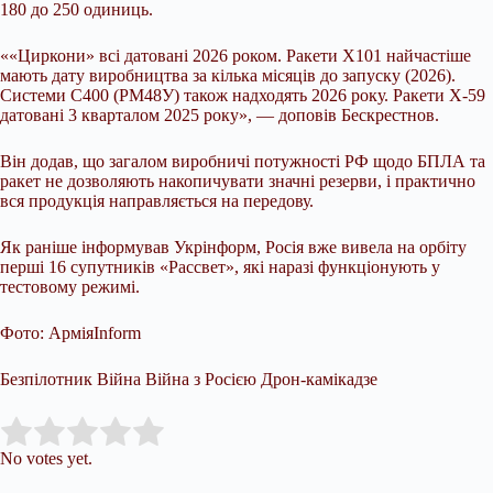
180 до 250 одиниць.
««Циркони» всі датовані 2026 роком. Ракети Х101 найчастіше
мають дату виробництва за кілька місяців до запуску (2026).
Системи С400 (РМ48У) також надходять 2026 року. Ракети Х-59
датовані 3 кварталом 2025 року», — доповів Бескрестнов.
Він додав, що загалом виробничі потужності РФ щодо БПЛА та
ракет не дозволяють накопичувати значні резерви, і практично
вся продукція направляється на передову.
Як раніше інформував Укрінформ, Росія вже вивела на орбіту
перші 16 супутників «Рассвет», які наразі функціонують у
тестовому режимі.
Фото: АрміяInform
Безпілотник Війна Війна з Росією Дрон-камікадзе
Submit Rating
Rate this item:
No votes yet.