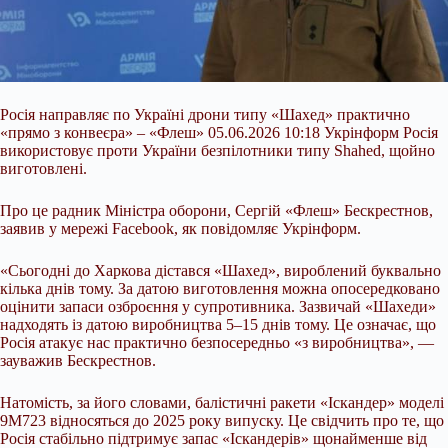
Росія направляє по Україні дрони типу «Шахед» практично
«прямо з конвеєра» – «Флеш» 05.06.2026 10:18 Укрінформ Росія
використовує проти України безпілотники типу Shahed, щойно
виготовлені.
Про це радник Міністра оборони, Сергій «Флеш» Бескрестнов,
заявив у мережі Facebook, як повідомляє Укрінформ.
«Сьогодні до Харкова дістався «Шахед», вироблений буквально
кілька днів тому. За датою виготовлення можна опосередковано
оцінити запаси озброєння у супротивника. Зазвичай «Шахеди»
надходять із датою
виробництва 5–15 днів тому. Це означає, що
Росія атакує нас практично безпосередньо «з виробництва», —
зауважив Бескрестнов.
Натомість, за його словами, балістичні ракети «Іскандер» моделі
9М723 відносяться до 2025 року випуску. Це свідчить про те, що
Росія стабільно підтримує запас «Іскандерів» щонайменше від