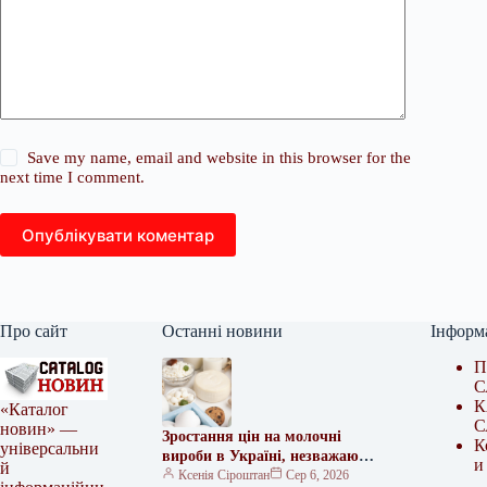
Save my name, email and website in this browser for the
next time I comment.
Опублікувати коментар
Про сайт
Останні новини
Інформ
П
С
К
«Каталог
С
новин» —
Зростання цін на молочні
К
універсальни
вироби в Україні, незважаючи
и
й
на зниження попиту – думка
Ксенія Сіроштан
Сер 6, 2026