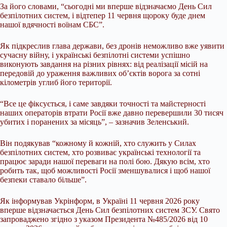
За його словами, “сьогодні ми вперше відзначаємо День Сил
безпілотних систем, і відтепер
11 червня щороку буде днем
нашої вдячності воїнам СБС”.
Як підкреслив глава держави, без дронів неможливо вже уявити
сучасну війну, і українські безпілотні системи успішно
виконують завдання на різних рівнях: від реалізації місій на
передовій до ураження важливих об’єктів ворога за сотні
кілометрів углиб його території.
“Все це фіксується, і саме завдяки точності та майстерності
наших операторів втрати Росії вже давно перевершили 30 тисяч
убитих і поранених за місяць”, – зазначив Зеленський.
Він подякував “кожному й кожній, хто служить у Силах
безпілотних систем, хто розвиває українські технології та
працює заради нашої переваги на полі бою. Дякую всім, хто
робить так, щоб можливості Росії зменшувалися і щоб нашої
безпеки ставало більше”.
Як інформував Укрінформ, в Україні 11 червня 2026 року
вперше відзначається День Сил безпілотних систем ЗСУ. Свято
запроваджено згідно з указом Президента №485/2026 від 10