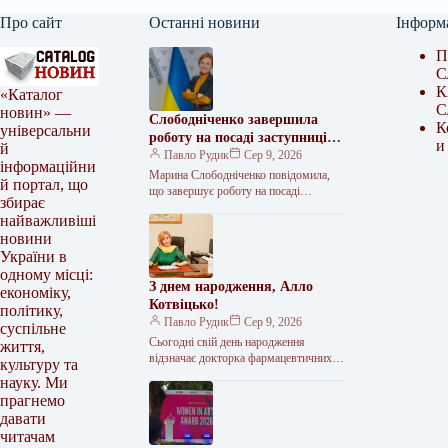
Про сайт
Останні новини
Інформ
П
С
К
«Каталог
С
новин» —
Слободніченко завершила
К
універсальни
роботу на посаді заступниці
и
й
міністра охорони здоров’я
Павло Рудик
Сер 9, 2026
інформаційни
Марина Слободніченко повідомила,
й портал, що
що завершує роботу на посаді
збирає
заступниці міністра охорони здоров’я
найважливіші
України з питань європейської
новини
інтеграції. Про це вона…
України в
одному місці:
З днем народження, Алло
економіку,
Котвіцько!
політику,
Павло Рудик
Сер 9, 2026
суспільне
Сьогодні свій день народження
життя,
відзначає докторка фармацевтичних
культуру та
наук, професорка, заслужена діячка
науку. Ми
науки і техніки України, одна з
прагнемо
найавторитетніших постатей
давати
вітчизняної
читачам