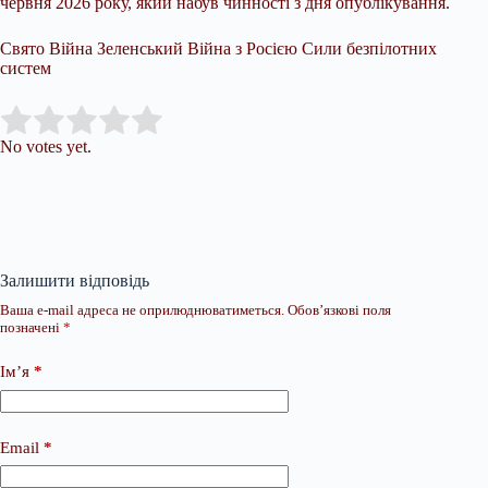
червня 2026 року, який набув чинності з дня опублікування.
Свято Війна Зеленський Війна з Росією Сили безпілотних
систем
Submit Rating
Rate this item:
No votes yet.
Залишити відповідь
Ваша e-mail адреса не оприлюднюватиметься.
Обов’язкові поля
позначені
*
Ім’я
*
Email
*