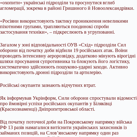
«охопити» українські підрозділи та просунутися вглиб
агломерації, зокрема в районі Гришиного й Новоолександрівки.
«Росіяни використовують тактику проникнення невеликими
піхотними групами, трапляються поодинокі спроби
застосування техніки», – підкреслюють в угрупованні.
Загалом у зоні відповідальності ОУВ «Схід» підрозділи Сил
оборони від початку доби відбили 19 російських атак. Воїни
проводять інтенсивну аеророзвідку, додатково мінують вірогідні
шляхи просування супротивника та блокують його логістику,
систематично здійснюють пошуково-ударні заходи. Активно
використовують дронні підрозділи та артилерію.
Російські окупанти зазнають відчутних втрат.
Як інформував Укрінформ, Сили оборони спростували відомості
про ймовірні успіхи російських окупантів у Біляківці
(Краснознаменці) Дніпропетровської області.
Від початку поточної доби на Покровському напрямку війська
РФ 13 разів намагалися витіснити українських захисників із
займаних позицій, на Слов’янському напрямку один раз