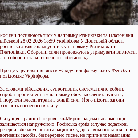
Росіяни посилюють тиск у напрямку Різниківки та Платонівки –
військові 28.02.2026 18:59 Укрінформ У Донецькій області
російська армія збільшує тиск у напрямку Різниківки та
Платонівки. Оборонні сили продовжують утримувати визначені
лінії оборони та контролюють обстановку.
Про це угруповання військ «Схід» поінформувало у Фейсбуці,
повідомляє Укрінформ.
За словами військових, супротивник систематично робить
спроби проникнення у напрямку обох населених пунктів,
ігноруючи власні втрати
в живій силі. Його піхотні загони
зазнають вогневого впливу.
Ситуація в районі Покровсько-Мирноградської агломерації
залишається напруженою. Російська армія залучає додаткові
резерви, збільшує число авіаційних ударів і використання інших
вогневих засобів, безперервно тисне, не припиняє намагання