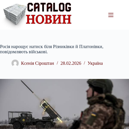
Перейти
до
вмісту
Росія нарощує натиск біля Різниківки й Платонівки,
повідомляють військові.
Ксенія Сіроштан
28.02.2026
Україна