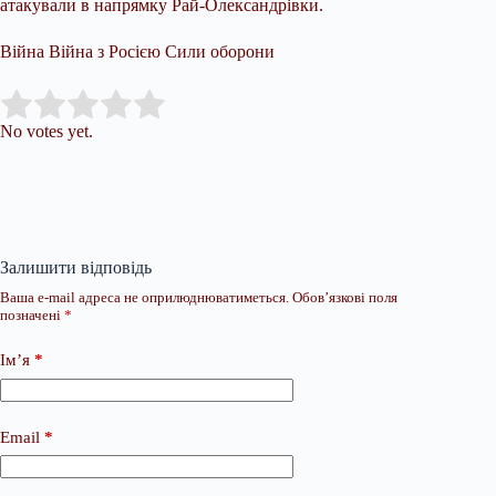
атакували в напрямку Рай-Олександрівки.
Війна Війна з Росією Сили оборони
Submit Rating
Rate this item:
No votes yet.
Залишити відповідь
Ваша e-mail адреса не оприлюднюватиметься.
Обов’язкові поля
позначені
*
Ім’я
*
Email
*