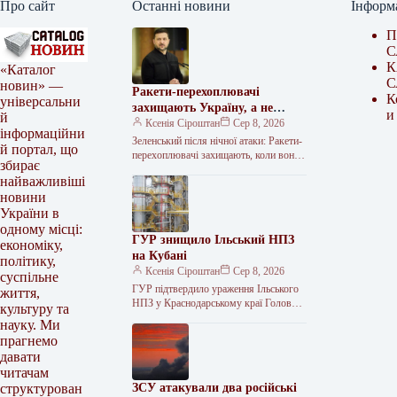
Про сайт
Останні новини
Інформ
П
С
К
«Каталог
С
новин» —
Ракети-перехоплювачі
К
універсальни
захищають Україну, а не
и
й
склади – Зеленський
Ксенія Сіроштан
Сер 8, 2026
інформаційни
Зеленський після нічної атаки: Ракети-
й портал, що
перехоплювачі захищають, коли вони
збирає
в Україні, а не на складах Після нічної
найважливіші
повітряної атаки ворога Президент…
новини
України в
одному місці:
ГУР знищило Ільський НПЗ
економіку,
на Кубані
політику,
Ксенія Сіроштан
Сер 8, 2026
суспільне
ГУР підтвердило ураження Ільського
життя,
НПЗ у Краснодарському краї Головне
культуру та
управління розвідки Міністерства
науку. Ми
оборони України підтвердило
прагнемо
ураження Ільського нафтопереробного
давати
заводу (НПЗ)…
читачам
ЗСУ атакували два російські
структурован