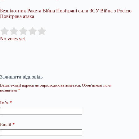
Безпілотник Ракета Війна Повітряні сили ЗСУ Війна з Росією
Повітряна атака
Submit Rating
Rate this item:
No votes yet.
Залишити відповідь
Ваша e-mail адреса не оприлюднюватиметься.
Обов’язкові поля
позначені
*
Ім’я
*
Email
*