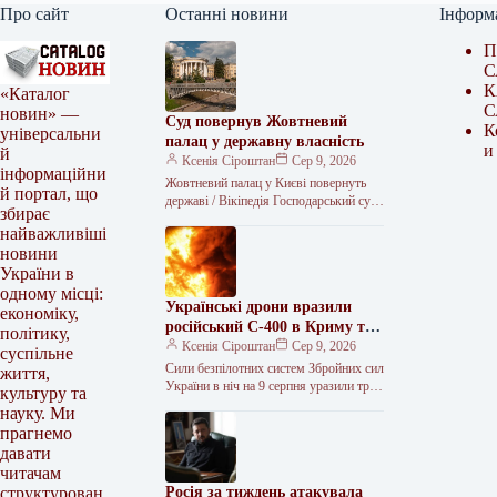
Про сайт
Останні новини
Інформ
П
С
К
«Каталог
С
новин» —
Суд повернув Жовтневий
К
універсальни
палац у державну власність
и
й
Ксенія Сіроштан
Сер 9, 2026
інформаційни
Жовтневий палац у Києві повернуть
й портал, що
державі / Вікіпедія Господарський суд
збирає
Києва задовольнив позов прокуратури
найважливіші
та ухвалив повернути державі
новини
Міжнародний центр…
України в
одному місці:
Українські дрони вразили
економіку,
російський С-400 в Криму та
політику,
три кораблі Чорноморського
Ксенія Сіроштан
Сер 9, 2026
суспільне
флоту
Сили безпілотних систем Збройних сил
життя,
України в ніч на 9 серпня уразили три
культуру та
зенітні ракетні комплекси, дві
науку. Ми
радіолокаційні станції на…
прагнемо
давати
читачам
Росія за тиждень атакувала
структурован