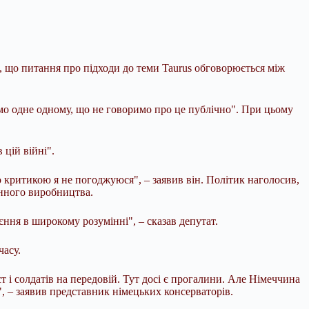
що питання про підходи до теми Taurus обговорюється між
ємо одне одному, що не говоримо про це публічно". При цьому
.
 цій війні".
єю критикою я не погоджуюся", – заявив він. Політик наголосив,
онного виробництва.
єння в широкому розумінні", – сказав депутат.
часу.
т і солдатів на передовій. Тут досі є прогалини. Але Німеччина
", – заявив представник німецьких консерваторів.