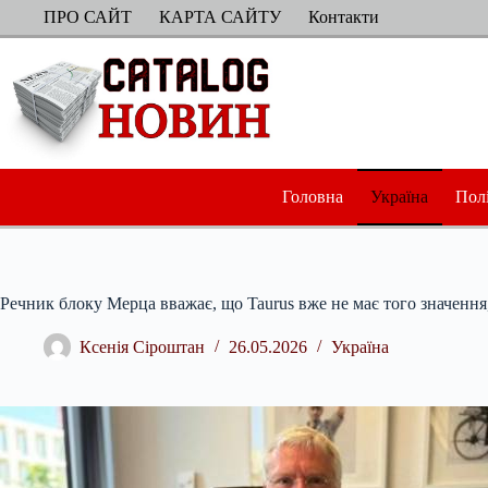
Перейти
ПРО САЙТ
КАРТА САЙТУ
Контакти
до
вмісту
Головна
Україна
Пол
Речник блоку Мерца вважає, що Taurus вже не має того значення,
Ксенія Сіроштан
26.05.2026
Україна