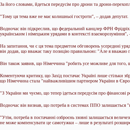
За його словами, йдеться передусім про дрони та дрони-перехоп
"Тому ця тема вже не має колишньої гостроти", – додав депутат.
Водночас він підкреслив, що федеральний канцлер ФРН Фрідріх
українським і німецьким урядами в контексті взаєморозуміння",
На запитання, чи є ця тема предметом обговорень усередині уряд
він додав, що вважає таку позицію правильною: "Але я вважаю 
Він також заявив, що Німеччина "робить усе можливе для того, щ
Коментуючи критику, що Захід постачає Україні лише стільки збр
що Німеччина стала "найважливішим партнером України в Європ
"З України ми чуємо, що тепер ідеться передусім про фінансові 
Водночас він визнав, що потреба в системах ППО залишається "н
"Утім, потреба в постачанні озброєнь ззовні залишається величез
не може компенсувати це самотужки – лише в результаті розширен