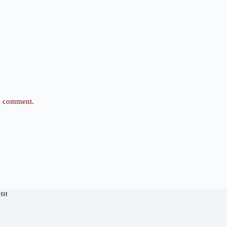
 I comment.
ни