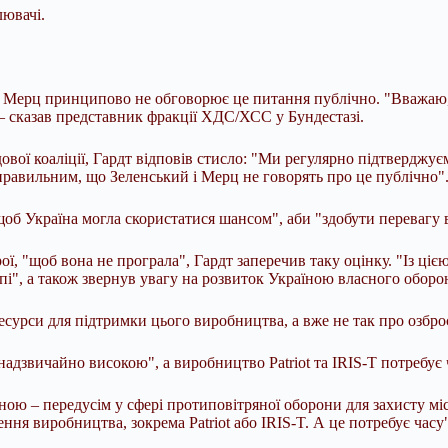
лювачі.
 Мерц принципово не обговорює це питання публічно. "Вважаю, 
 – сказав представник фракції ХДС/ХСС у Бундестазі.
ової коаліції, Гардт відповів стисло: "Ми регулярно підтверджу
правильним, що Зеленський і Мерц не говорять про це публічно"
об Україна могла скористатися шансом", аби "здобути перевагу в
ої, "щоб вона не програла", Гардт заперечив таку оцінку. "Із ці
і", а також звернув увагу на розвиток Україною власного обор
ресурси для підтримки цього виробництва, а вже не так про озбро
адзвичайно високою", а виробництво Patriot та IRIS-T потребує 
ною – передусім у сфері протиповітряної оборони для захисту міс
ня виробництва, зокрема Patriot або IRIS-T. А це потребує часу