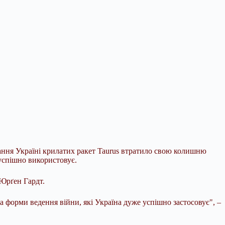
дання Україні крилатих ракет Taurus втратило свою колишню
 успішно використовує.
Юрґен Гардт.
та форми ведення війни, які Україна дуже успішно застосовує", –