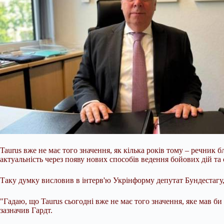
Taurus вже не має того значення, як кілька років тому – речни
актуальність через появу нових способів ведення бойових дій та
Таку думку висловив в інтерв'ю Укрінформу депутат Бундестагу
"Гадаю, що Taurus сьогодні
вже не має того значення, яке мав би
зазначив Гардт.