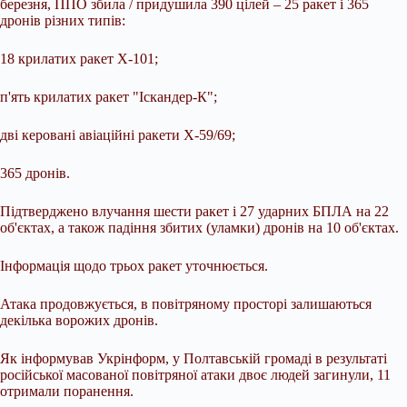
березня, ППО збила / придушила 390 цілей – 25 ракет і 365
дронів різних типів:
18 крилатих ракет Х-101;
п'ять крилатих ракет "Іскандер-К";
дві керовані авіаційні ракети Х-59/69;
365 дронів.
Підтверджено влучання шести ракет і 27 ударних БПЛА на 22
об'єктах, а також падіння збитих (уламки) дронів на 10 об'єктах.
Інформація щодо трьох ракет уточнюється.
Атака продовжується, в повітряному просторі залишаються
декілька ворожих дронів.
Як інформував Укрінформ, у Полтавській громаді в результаті
російської масованої повітряної атаки двоє людей загинули, 11
отримали поранення.