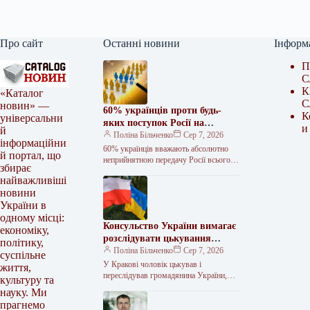
Про сайт
Останні новини
Інформ
П
С
К
«Каталог
С
новин» —
60% українців проти будь-
К
універсальни
яких поступок Росії на
и
й
Донбасі – КМІС
Поліна Більченко
Сер 7, 2026
інформаційни
60% українців вважають абсолютно
й портал, що
неприйнятною передачу Росії всього
збирає
Донбасу в обмін на гарантії безпеки.
найважливіші
Водночас майже 60% допускають
новини
можливість “заморожування”…
України в
одному місці:
Консульство України вимагає
економіку,
розслідувати цькування
політику,
українця в Кракові
Поліна Більченко
Сер 7, 2026
суспільне
У Кракові чоловік цькував і
життя,
переслідував громадянина України,
культуру та
вживаючи образи через його
науку. Ми
походження та вимагаючи, щоб той
прагнемо
повернувся на батьківщину.…