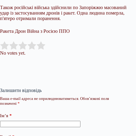
Також російські війська здійснили по Запоріжжю масований
удар із застосуванням дронів і ракет. Одна людина померла,
п'ятеро отримали поранення.
Ракета Дрон Війна з Росією ППО
Submit Rating
Rate this item:
No votes yet.
Залишити відповідь
Ваша e-mail адреса не оприлюднюватиметься.
Обов’язкові поля
позначені
*
Ім’я
*