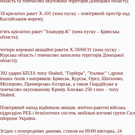
область та тимчасово окупована територія Донецької області);
18 крилатих ракет Х-101 (зона пуску – повітряний простір над
Каспійським морем);
п'ять крилатих ракет "Іскандер-К" (зона пуску – Брянська
область);
чотири керовані авіаційні ракети Х-59/69/31 (зона пуску –
Курська область і тимчасово захоплена територія Донецької
області);
392 ударні БПЛА типу Shahed, "Гербера", "Італмас" і дрони
інших типів з напрямків: Брянськ, Курськ, Орел, Шаталово,
Міллерово, Приморсько-Ахтарськ, а також Гвардійське в
тимчасово окупованому Криму. Близько 250 з них – типу
Shahed.
Повітряний напад відбивали авіація, зенітно-ракетні війська,
підрозділи РЕБ і безпілотних систем, мобільні вогневі групи Сил
оборони України.
Згідно з попередніми даними, станом на 09:00 вівторка, 24