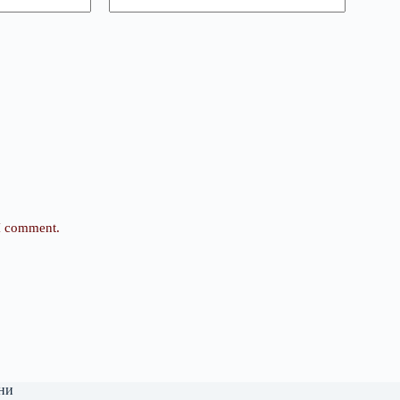
 I comment.
ни