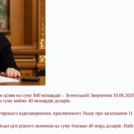
 цілям на суму $40 мільярдів – Зеленський Звернення 10.06.2026
а суму майже 40 мільярдів доларів.
чірнього відеозвернення, присвяченого Указу про заснування 11
ські цілі різного значення на суму близько 40 млрд доларів. Най