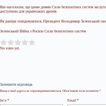
Він наголосив, що цими днями Сили безпілотних систем заслугову
доступною для українських дронів.
Як раніше повідомлялося, Президент Володимир Зеленський свої
Зеленський Війна з Росією Сили безпілотних систем
Submit Rating
Rate this item:
No votes yet.
Залишити відповідь
Ваша e-mail адреса не оприлюднюватиметься.
Обов’язкові поля позначені
*
Ім’я
*
Email
*