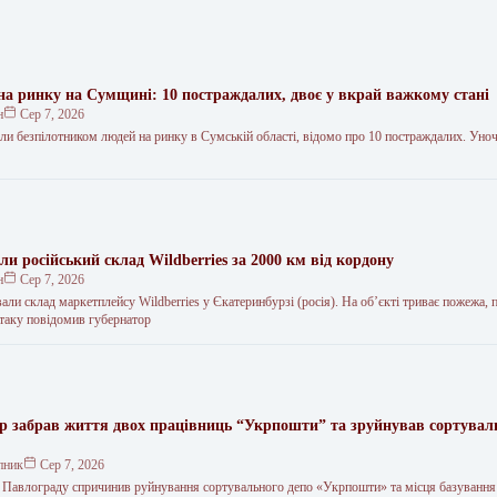
на ринку на Сумщині: 10 постраждалих, двоє у вкрай важкому стані
н
Сер 7, 2026
али безпілотником людей на ринку в Сумській області, відомо про 10 постраждалих. Уно
и російський склад Wildberries за 2000 км від кордону
н
Сер 7, 2026
али склад маркетплейсу Wildberries у Єкатеринбурзі (росія). На об’єкті триває пожежа, 
таку повідомив губернатор
ар забрав життя двох працівниць “Укрпошти” та зруйнував сортувал
пник
Сер 7, 2026
о Павлограду спричинив руйнування сортувального депо «Укрпошти» та місця базування