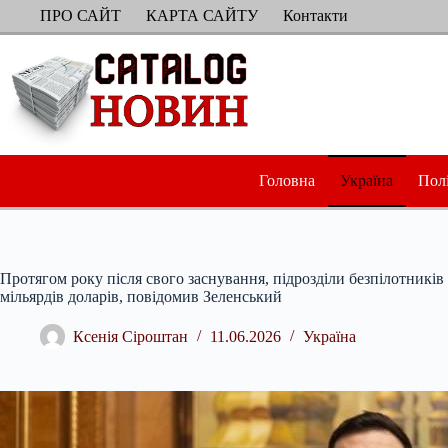
Перейти
ПРО САЙТ
КАРТА САЙТУ
Контакти
до
вмісту
Головна
Україна
Пол
Протягом року після свого заснування, підрозділи безпілотників
мільярдів доларів, повідомив Зеленський
Ксенія Сіроштан
11.06.2026
Україна