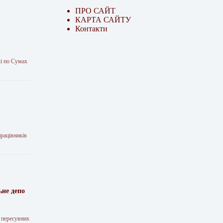
ПРО САЙТ
КАРТА САЙТУ
Контакти
чі по Сумах
працівників
ьне депо
 пересувних