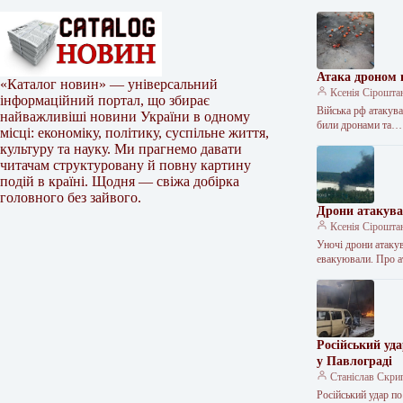
Атака дроном 
«Каталог новин» — універсальний
Ксенія Сірошта
інформаційний портал, що збирає
Війська рф атакув
найважливіші новини України в одному
били дронами та…
місці: економіку, політику, суспільне життя,
культуру та науку. Ми прагнемо давати
читачам структуровану й повну картину
подій в країні. Щодня — свіжа добірка
головного без зайвого.
Дрони атакувал
Ксенія Сірошта
Уночі дрони атакув
евакуювали. Про а
Російський уд
у Павлограді
Станіслав Скри
Російський удар п