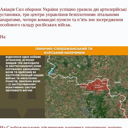
Авіація Сил оборони України успішно уразила дві артилерійські
установки, три центри управління безпілотними літальними
апаратами, чотири командні пункти та п’ять зон зосередження
особового складу російських військ.
На
На Слобожанському південному напрямку противник чотири