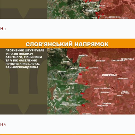
На
На