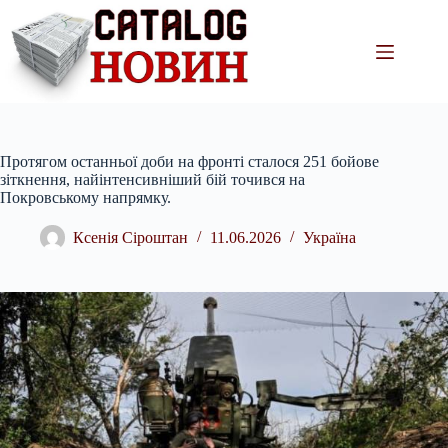
Перейти
до
вмісту
Протягом останньої доби на фронті сталося 251 бойове
зіткнення, найінтенсивніший бій точився на
Покровському напрямку.
Ксенія Сіроштан
11.06.2026
Україна