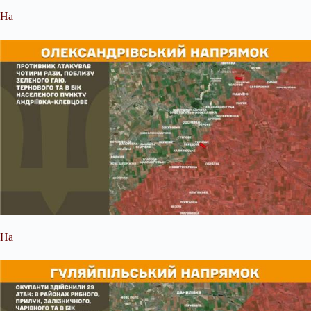
На
На