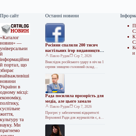
Про сайт
Останні новини
Інформ
П
С
К
«Каталог
С
новин» —
Росіяни спалили 200 тисяч
К
універсальни
настільних ігор видавництва
и
й
Rozum
Павло Рудик
Сер 7, 2026
інформаційни
Внаслідок російського удару в ніч на 1
й портал, що
серпня знищено головний склад
збирає
видавництва настільних ігор Rozum, де
найважливіші
зберігалися понад 200 тисяч…
новини
України в
одному місці:
Рада посилила прозорість для
економіку,
медіа, але цього замало
політику,
Павло Рудик
Сер 7, 2026
суспільне
Прогрес у забезпеченні відкритості
життя,
Верховної Ради для журналістів є, але
культуру та
його недостатньо. Журналісти мають
науку. Ми
контролювати рішення влади. І будуть.
прагнемо
Доступ…
давати