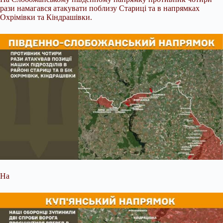
рази намагався атакувати поблизу Стариці та в напрямках
Охрімівки та Кіндрашівки.
На