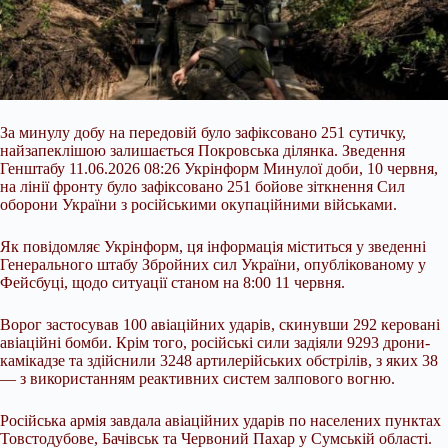
За минулу добу на передовій було зафіксовано 251 сутичку,
найзапеклішою залишається Покровська ділянка. Зведення
Генштабу 11.06.2026 08:26 Укрінформ Минулої доби, 10 червня,
на лінії фронту було зафіксовано 251 бойове зіткнення Сил
оборони України з російськими окупаційними військами.
Як повідомляє Укрінформ, ця інформація міститься у зведенні
Генерального штабу Збройних сил України, опублікованому у
Фейсбуці, щодо ситуації станом на 8:00 11 червня.
Ворог застосував 100 авіаційних ударів,
скинувши 292 керовані
авіаційні бомби. Крім того, російські сили задіяли 9293 дрони-
камікадзе та здійснили 3248 артилерійських обстрілів, з яких 38
— з використанням реактивних систем залпового вогню.
Російська армія завдала авіаційних ударів по населених пунктах
Товстодубове, Бачівськ та Червоний Пахар у Сумській області.