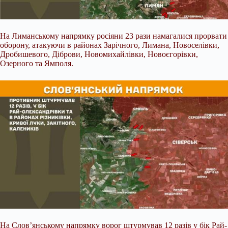
На Лиманському напрямку росіяни 23 рази намагалися прорвати
оборону, атакуючи в районах Зарічного, Лимана, Новоселівки,
Дробишевого, Діброви, Новомихайлівки, Новоєгорівки,
Озерного та Ямполя.
На Слов’янському напрямку ворог штурмував 12 разів у бік Рай-