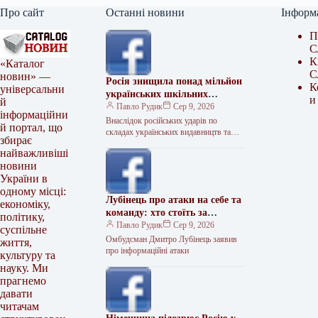
Про сайт
Останні новини
Інформ
П
С
К
«Каталог
С
новин» —
Росія знищила понад мільйон
К
універсальни
українських шкільних
и
й
підручників
Павло Рудик
Сер 9, 2026
інформаційни
Внаслідок російських ударів по
й портал, що
складах українських видавництв та
збирає
друкарнях знищено понад 1,1 мільйона
найважливіші
шкільних підручників. Про це
новини
повідомив міністр освіти…
України в
одному місці:
Лубінець про атаки на себе та
економіку,
команду: хто стоїть за
політику,
інформаційним тиском
Павло Рудик
Сер 9, 2026
суспільне
Омбудсман Дмитро Лубінець заявив
життя,
про інформаційні атаки
культуру та
науку. Ми
прагнемо
давати
читачам