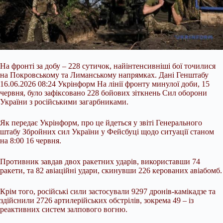
На фронті за добу – 228 сутичок, найінтенсивніші бої точилися
на Покровському та Лиманському напрямках. Дані Генштабу
16.06.2026 08:24 Укрінформ На лінії фронту минулої доби, 15
червня, було зафіксовано 228 бойових зіткнень Сил оборони
України з російськими загарбниками.
Як передає Укрінформ, про це йдеться у звіті Генерального
штабу Збройних сил України у Фейсбуці щодо ситуації станом
на 8:00 16 червня.
Противник завдав двох ракетних ударів, використавши 74
ракети, та 82 авіаційні удари,
скинувши 226 керованих авіабомб.
Крім того, російські сили застосували 9297 дронів-камікадзе та
здійснили 2726 артилерійських обстрілів, зокрема 49 – із
реактивних систем залпового вогню.