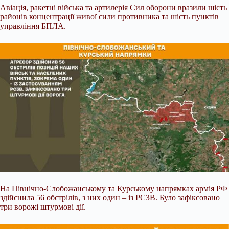
Авіація, ракетні війська та артилерія Сил оборони вразили шість
районів концентрації живої сили противника та шість пунктів
управління БПЛА.
На Північно-Слобожанському та Курському напрямках армія РФ
здійснила 56 обстрілів, з них один – із РСЗВ. Було зафіксовано
три ворожі штурмові дії.