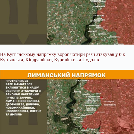
На Куп’янському напрямку ворог чотири рази атакував у бік
Куп’янська, Кіндрашівки, Курилівки та Подолів.