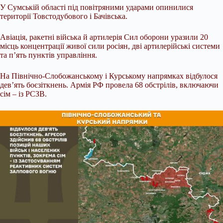
У Сумській області під повітряними ударами опинилися
території Товстодубового і Бачівська.
Авіація, ракетні війська й артилерія Сил оборони уразили 20
місць концентрації живої сили росіян, дві артилерійські системи
та п’ять пунктів управління.
На Північно-Слобожанському і Курському напрямках відбулося
дев’ять боєзіткнень. Армія РФ провела 68 обстрілів, включаючи
сім – із РСЗВ.