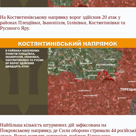
На Костянтинівському напрямку ворог здійснив 20 атак у
районах Плещіївки, Іванопілля, Іллінівки, Костянтинівки та
Русиного Яру.
Найбільша кількість штурмових дій зафіксована на
Покровському напрямку, де Сили оборони стримали 44 російські
атаки. Ворог виявляв активність поблизу Білицького,