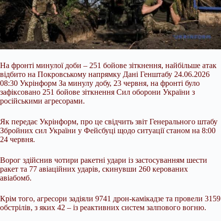
На фронті минулої доби – 251 бойове зіткнення, найбільше атак
відбито на Покровському напрямку Дані Генштабу 24.06.2026
08:30 Укрінформ За минулу добу, 23 червня, на фронті було
зафіксовано 251 бойове зіткнення Сил оборони України з
російськими агресорами.
Як передає Укрінформ, про це свідчить звіт Генерального штабу
Збройних сил України у Фейсбуці щодо ситуації станом на 8:00
24 червня.
Ворог здійснив чотири ракетні удари із застосуванням шести
ракет та 77 авіаційних ударів, скинувши 260
керованих
авіабомб.
Крім того, агресори задіяли 9741 дрон-камікадзе та провели 3159
обстрілів, з яких 42 – із реактивних систем залпового вогню.