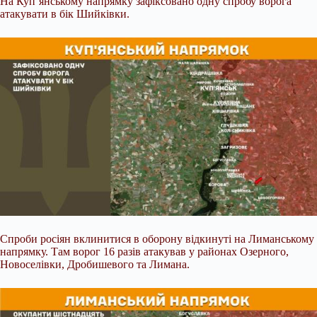
На Куп’янському напрямку зафіксовано одну спробу ворога
атакувати в бік Шийківки.
Спроби росіян вклинитися в оборону відкинуті на Лиманському
напрямку. Там ворог 16 разів атакував у районах Озерного,
Новоселівки, Дробишевого та Лимана.