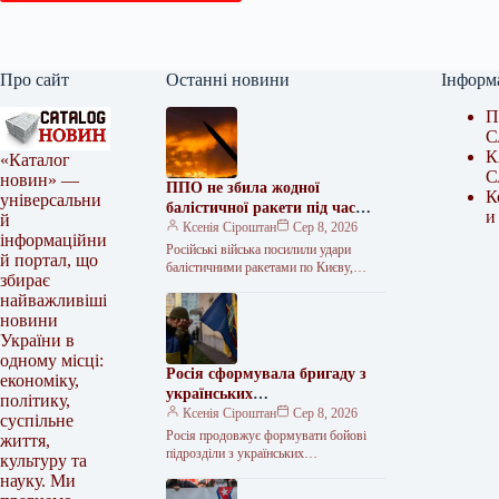
Про сайт
Останні новини
Інформ
П
С
К
«Каталог
С
новин» —
ППО не збила жодної
К
універсальни
балістичної ракети під час
и
й
нічної атаки
Ксенія Сіроштан
Сер 8, 2026
інформаційни
Російські війська посилили удари
й портал, що
балістичними ракетами по Києву,
збирає
випустивши в ніч на суботу, 8 серпня,
найважливіші
шість зенітно-керованих ракет С-400
новини
та…
України в
одному місці:
Росія сформувала бригаду з
економіку,
українських
політику,
військовополонених
Ксенія Сіроштан
Сер 8, 2026
суспільне
Росія продовжує формувати бойові
життя,
підрозділи з українських
культуру та
військовополонених, що є порушенням
науку. Ми
норм міжнародного гуманітарного