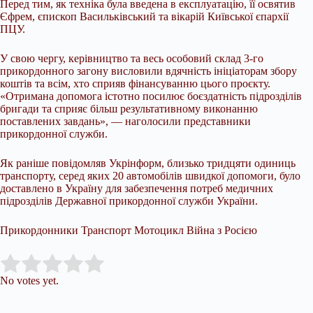
Перед тим, як техніка була введена в експлуатацію, її освятив
Єфрем, єпископ Васильківський та вікарій Київської єпархії
ПЦУ.
У свою чергу, керівництво та весь особовий склад 3-го
прикордонного загону висловили вдячність ініціаторам збору
коштів та всім, хто сприяв фінансуванню цього проєкту.
«Отримана допомога істотно посилює боєздатність підрозділів
бригади та сприяє більш результативному виконанню
поставлених завдань», — наголосили представники
прикордонної служби.
Як раніше повідомляв Укрінформ, близько тридцяти одиниць
транспорту, серед яких 20 автомобілів швидкої допомоги, було
доставлено в Україну для забезпечення потреб медичних
підрозділів Державної прикордонної служби України.
Прикордонники Транспорт Мотоцикл Війна з Росією
Submit Rating
Rate this item:
No votes yet.