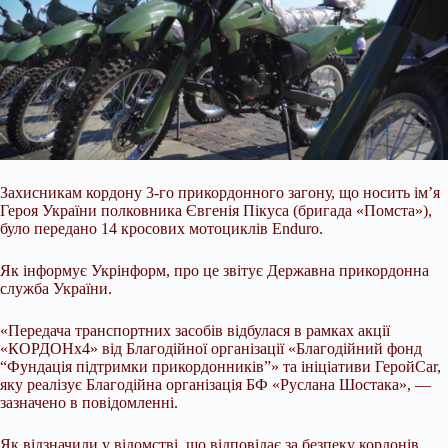
Захисникам кордону 3-го прикордонного загону, що носить ім’я
Героя України полковника Євгенія Пікуса (бригада «Помста»),
було передано 14 кросових мотоциклів Enduro.
Як інформує Укрінформ, про це звітує Державна прикордонна
служба України.
«Передача транспортних засобів відбулася в рамках акції
«КОРДОНх4» від Благодійної організації «Благодійний фонд
“Фундація підтримки
прикордонників”» та ініціативи ГеройCar,
яку реалізує Благодійна організація БФ «Руслана Шостака», —
зазначено в повідомленні.
Як відзначили у відомстві, що відповідає за безпеку кордонів,