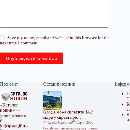
Save my name, email and website in this browser for the
next time I comment.
Опублікувати коментар
Про сайт
Останні новини
Інформ
П
С
К
«Каталог
С
новин» —
Google може сплатити $6,7
К
універсальни
млрд у справі про
и
й
використання даних
Ксенія Сіроштан
Сер 7, 2026
інформаційни
користувачів
Google постане перед судом у Британії