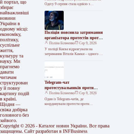
й портал, що
Одесу 9 серпня стала однією з
збирає
найбільших цього року. Внаслідок
найважливіші
ударів у частині міста…
новини
України в
одному місці:
Поліція пояснила затримання
економіку,
організатора протестів проти
політику,
відставки Федорова
Поліна Більченко
Сер 9, 2026
суспільне
У поліції Києва відреагували на
життя,
затримання Віталія Камки – одного з
культуру та
організаторів мітингів проти відставки
науку. Ми
ексміністра оборони Михайла
прагнемо
Федорова. Чоловік…
давати
читачам
Telegram-чат
структурован
протестувальників проти
у й повну
відставки Федорова зник
Поліна Більченко
Сер 9, 2026
картину подій
після затримання адміна
в країні.
Один із Telegram-чатів, де
координували протести проти
Щодня —
відставки ексміністра оборони
свіжа добірка
Михайла Федорова, видалили після
головного без
затримання його адміністратора
зайвого.
Віталія Камки. Про
Copyright © 2026 - Каталог новин України. Все права
защищены. Сайт разработан в
INFBusiness