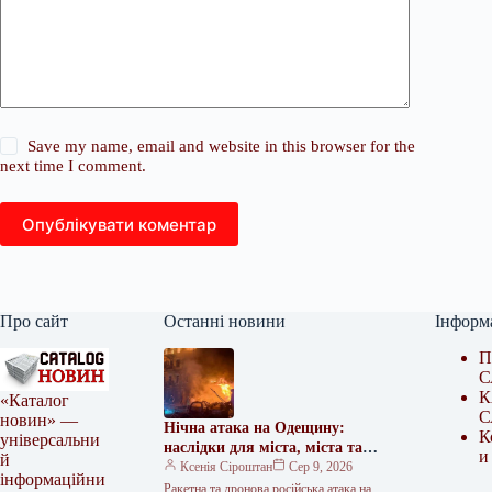
Save my name, email and website in this browser for the
next time I comment.
Опублікувати коментар
Про сайт
Останні новини
Інформ
П
С
К
«Каталог
С
новин» —
Нічна атака на Одещину:
К
універсальни
наслідки для міста, міста та
и
й
зв’язку
Ксенія Сіроштан
Сер 9, 2026
інформаційни
Ракетна та дронова російська атака на