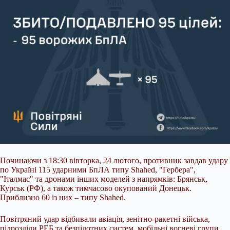
Починаючи з 18:30 вівторка, 24 лютого, противник завдав удару
по Україні 115 ударними БпЛА типу Shahed, "Гербера",
"Італмас" та
дронами інших моделей з напрямків: Брянськ,
Курськ (РФ), а також тимчасово окупований Донецьк.
Приблизно 60 із них – типу Shahed.
Повітряний удар відбивали авіація, зенітно-ракетні війська,
підрозділи РЕБ та безпілотних систем, мобільні вогневі групи