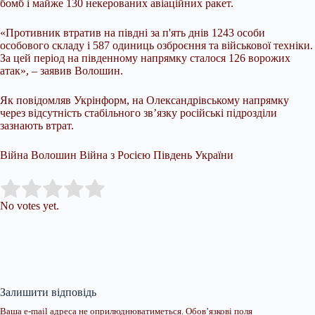
бомб і майже 130 некерованих авіаційних ракет.
«Противник втратив на півдні за п'ять днів 1243 особи
особового складу і 587 одиниць озброєння та військової техніки.
За цей період на південному напрямку сталося 126 ворожих
атак», – заявив Волошин.
Як повідомляв Укрінформ, на Олександрівському напрямку
через відсутність стабільного зв’язку російські підрозділи
зазнають втрат.
Війна Волошин Війна з Росією Південь України
Submit Rating
Rate this item:
No votes yet.
Залишити відповідь
Ваша e-mail адреса не оприлюднюватиметься.
Обов’язкові поля