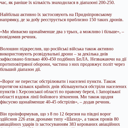
час, як раніше їх кількість знаходилася в діапазоні 200-250.
Найбільш активно їх застосовують на Придніпровському
напрямку, де за добу реєструється приблизно 150 таких дронів.
«Ми збиваємо щонайменше два з трьох, а можливо і більше», –
повідомив речник.
Волошин підкреслив, що російські війська також активно
використовують розвідувальні дрони – за декілька днів
зафіксовано близько 400-450 подібних БпЛА. Незважаючи на дії
протиповітряної оборони, частина з них продовжує політ через
більший діапазон дії.
«Ворог не перестає обстрілювати і населені пункти. Також
протягом кількох крайніх днів збільшуються обстріли населених
пунктів і Херсонської області по правому березі, і Запорізької
області вздовж лінії бойового зіткнення. Ми також щодня
фіксуємо щонайменше 40-45 обстрілів», – додав речник.
Він проінформував, що з 8 по 12 березня на півдні ворог
здійснив 226 атак дронами типу «Шахед», а також провів 80
авіаційних ударів із застосуванням 383 керованих авіаційних