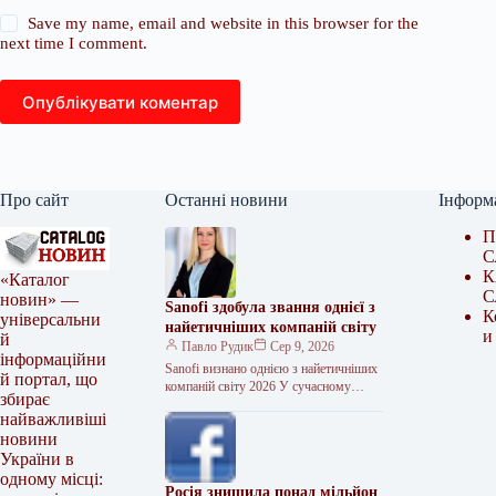
Save my name, email and website in this browser for the
next time I comment.
Опублікувати коментар
Про сайт
Останні новини
Інформ
П
С
К
«Каталог
С
новин» —
Sanofi здобула звання однієї з
К
універсальни
найетичніших компаній світу
и
й
Павло Рудик
Сер 9, 2026
інформаційни
Sanofi визнано однією з найетичніших
й портал, що
компаній світу 2026 У сучасному
збирає
глобалізованому світі корпоративна
найважливіші
репутація та етика є основою
новини
довгострокового успіху…
України в
одному місці:
Росія знищила понад мільйон