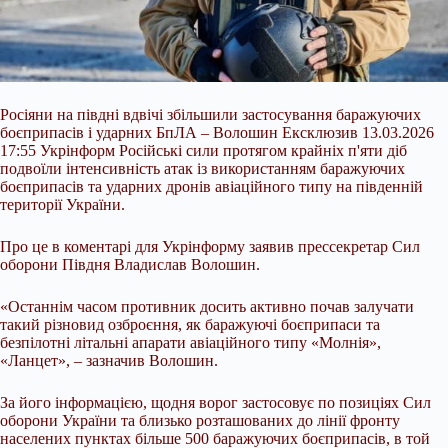
Росіяни на півдні вдвічі збільшили застосування баражуючих
боєприпасів і ударних БпЛА – Волошин Ексклюзив 13.03.2026
17:55 Укрінформ Російські сили протягом крайніх п'яти діб
подвоїли інтенсивність атак із використанням баражуючих
боєприпасів та ударних дронів авіаційного типу на південній
території України.
Про це в коментарі для Укрінформу заявив прессекретар Сил
оборони Півдня Владислав Волошин.
«Останнім часом противник досить активно почав залучати
такий різновид озброєння, як
баражуючі боєприпаси та
безпілотні літальні апарати авіаційного типу «Молнія»,
«Ланцет», – зазначив Волошин.
За його інформацією, щодня ворог застосовує по позиціях Сил
оборони України та близько розташованих до лінії фронту
населених пунктах більше 500 баражуючих боєприпасів, в той