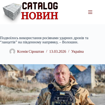
Перейти
до
вмісту
Подвоїлось використання росіянами ударних дронів та
“ланцетів” на південному напрямку, – Волошин.
Ксенія Сіроштан
13.03.2026
Україна