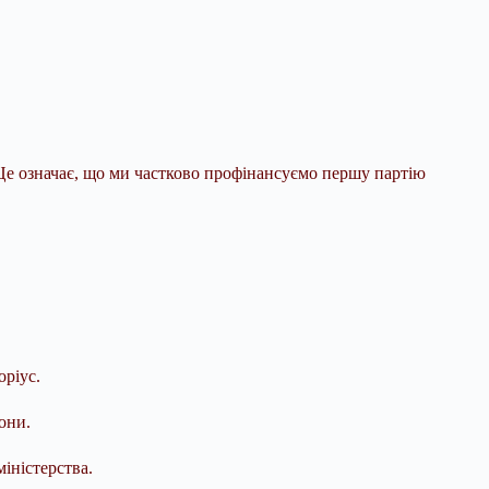
Це означає, що ми частково профінансуємо першу партію
ріус.
они.
іністерства.