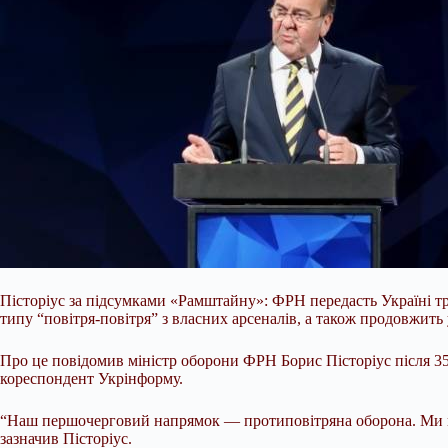
Пісторіус за підсумками «Рамштайну»: ФРН передасть Україні три
типу “повітря-повітря” з власних арсеналів, а також продовжит
Про це повідомив міністр оборони ФРН Борис Пісторіус після 35
кореспондент
Укрінформу.
“Наш першочерговий напрямок — протиповітряна оборона. Ми на
зазначив Пісторіус.