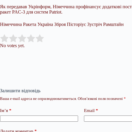
Як передавав Укрінформ, Німеччина профінансує додаткові поста
ракет PAC-3 для систем Patriot.
Німеччина Ракета Україна Зброя Пісторіус Зустріч Рамштайн
Submit Rating
Rate this item:
No votes yet.
Залишити відповідь
Ваша e-mail адреса не оприлюднюватиметься.
Обов’язкові поля позначені
*
Ім’я
*
Email
*
Додати коментар
*