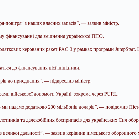
ря-повітря” з наших власних запасів”, — заявив міністр.
у фінансуванні для зміцнення української ППО.
одаткових керованих ракет PAC-3 у рамках програми JumpStart. 
ться до фінансування цієї ініціативи.
рів до приєднання”, — підкреслив міністр.
ами військової допомоги Україні, зокрема через PURL.
и надамо додатково 200 мільйонів доларів”, — повідомив Пісто
лотників та далекобійних боєприпасів для українських Сил обор
 великої дальності”, — заявив керівник німецького оборонного м