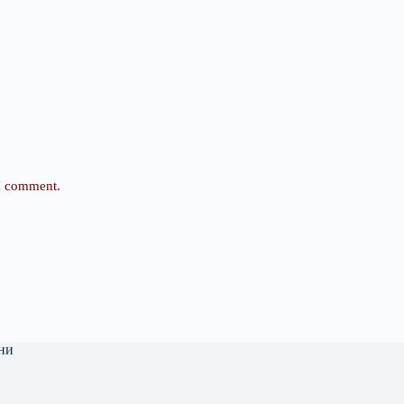
 I comment.
ни