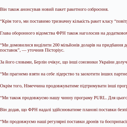
Він також анонсував новий пакет ракетного озброєння.
“Крім того, ми поставимо тризначну кількість ракет класу “повіт
Глава оборонного відомства ФРН також наголосив на додатковом
“Ми домовилися виділити 200 мільйонів доларів на придбання д
поставок”, — уточнив Пісторіус.
За його словами, Берлін очікує, що інші союзники України долуча
“Ми прагнемо взяти на себе лідерство та заохотити інших партне
Окрім того, Німеччина продовжуватиме підтримувати інші прогр
“Ми також продовжуємо нашу чинну програму PURL. Для цього м
Він додав, що ФРН надалі здійснюватиме планові поставки безпі
“Ми продовжуємо наші регулярні поставки дронів та боєприпасів