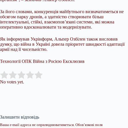
За його словами, конкуренція майбутнього визначатиметься не
обсягом парку дронів, а здатністю створювати більш
інтелектуальні, стійкі, взаємопов’язані системи, які можна
оперативно вдосконалювати та модернізувати.
Як інформував Укрінформ, Альпер Озбілен також висловив
думку, що війна в Україні довела пріоритет швидкості адаптації
армії над її чисельністю.
Технології ОПК Війна з Росією Ексклюзив
Submit Rating
Rate this item:
No votes yet.
Залишити відповідь
Ваша e-mail адреса не оприлюднюватиметься.
Обов’язкові поля