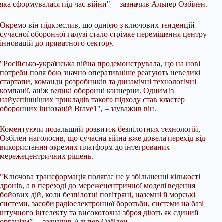
яка сформувалася під час війни", – зазначив Альпер Озбілен.
Окремо він підкреслив, що однією з ключових тенденцій
сучасної оборонної галузі стало стрімке переміщення центру
інновацій до приватного сектору.
"Російсько-українська війна продемонструвала, що на нові
потреби поля бою значно оперативніше реагують невеликі
стартапи, команди розробників та динамічні технологічні
компанії, аніж великі оборонні концерни. Одним із
найуспішніших прикладів такого підходу став кластер
оборонних інновацій Brave1", – зауважив він.
Коментуючи подальший розвиток безпілотних технологій,
Озбілен наголосив, що сучасна війна вже довела перехід від
використання окремих платформ до інтегрованих
мережецентричних рішень.
"Ключова трансформація полягає не у збільшенні кількості
дронів, а в переході до мережецентричної моделі ведення
бойових дій, коли безпілотні повітряні, наземні й морські
системи, засоби радіоелектронної боротьби, системи на базі
штучного інтелекту та високоточна зброя діють як єдиний
організм”, – зазначив Альпер Озбілен.