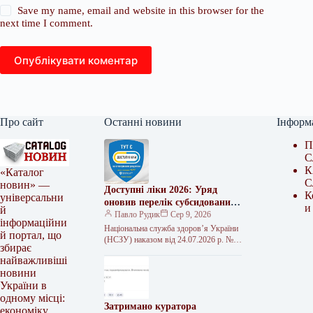
Save my name, email and website in this browser for the
next time I comment.
Опублікувати коментар
Про сайт
Останні новини
Інформ
П
С
К
«Каталог
С
новин» —
Доступні ліки 2026: Уряд
К
універсальни
оновив перелік субсидованих
и
й
препаратів
Павло Рудик
Сер 9, 2026
інформаційни
Національна служба здоров’я України
й портал, що
(НСЗУ) наказом від 24.07.2026 р. №
збирає
376 виклала в новій редакції Перелік
найважливіші
лікарських засобів, що підлягають…
новини
України в
одному місці:
Затримано куратора
економіку,