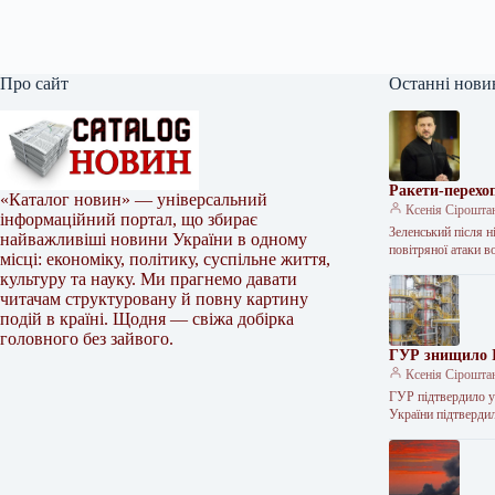
Про сайт
Останні нови
Ракети-перехо
«Каталог новин» — універсальний
Ксенія Сірошта
інформаційний портал, що збирає
Зеленський після н
найважливіші новини України в одному
повітряної атаки 
місці: економіку, політику, суспільне життя,
культуру та науку. Ми прагнемо давати
читачам структуровану й повну картину
подій в країні. Щодня — свіжа добірка
головного без зайвого.
ГУР знищило І
Ксенія Сірошта
ГУР підтвердило у
України підтверди