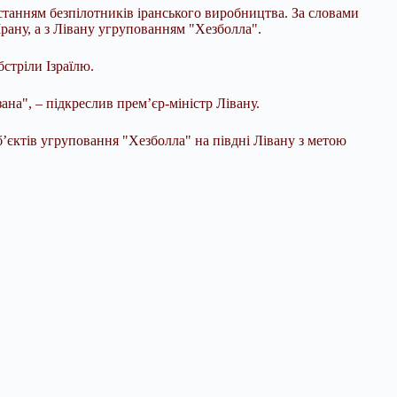
истанням безпілотників іранського виробництва. За словами
Ірану, а з Лівану угрупованням "Хезболла".
стріли Ізраїлю.
ана", – підкреслив прем’єр-міністр Лівану.
єктів угруповання "Хезболла" на півдні Лівану з метою