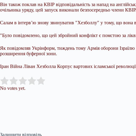
Він також поклав на КВІР відповідальність за напад на англійськ
очільника уряду, цей запуск виконали безпосередньо члени КВІР.
Салам в інтерв’ю знову звинуватив "Хезболлу" у тому, що вона в
"Було повідомлено, що цей збройний конфлікт є помстою за ліквід
Як повідомляв Укрінформ, тиждень тому Армія оборони Ізраїлю 
розширення буферної зони.
Іран Війна Ліван Хезболла Корпус вартових ісламської революці
Submit Rating
Rate this item:
No votes yet.
Залишити відповідь