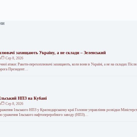
ни
плювачі захищають Україну, а не склади – Зеленський
н
Сер 8, 2026
ічної атаки: Ракети-перехоплювачі захищають, коли вони в Україні, а не на складах Після
ворога Президент…
льський НПЗ на Кубані
н
Сер 8, 2026
раження Ільського НПЗ у Краснодарському краї Головне управління розвідки Міністерс
ло ураження Ільського нафтопереробного заводу (НПЗ)…