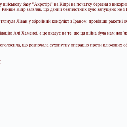
у військову базу "Акротірі" на Кіпрі на початку березня з викор
 Раніше Кіпр заявляв, що даний безпілотник було запущено не з 
тягнула Ліван у збройний конфлікт з Іраном, провівши ракетні об
ацію Алі Хаменеї, а це вказує на те, що ця війна була нам нав’яз
оголосила, що розпочала сухопутну операцію проти ключових об’
ї