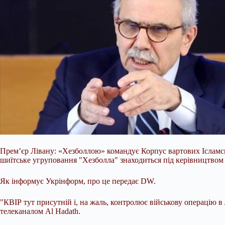
Прем’єр Лівану: «Хезболлою» командує Корпус вартових Ісламськ
шиїтське угруповання "Хезболла" знаходиться під керівництвом 
Як інформує Укрінформ, про це передає DW.
"КВІР тут присутній і, на жаль, контролює військову операцію в
телеканалом Al Hadath.