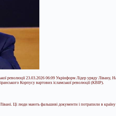
ої революції 23.03.2026 06:09 Укрінформ Лідер уряду Лівану, На
іранського Корпусу вартових ісламської революції (КВІР).
 Лівані. Ці люди мають фальшиві документи і потрапили в країну