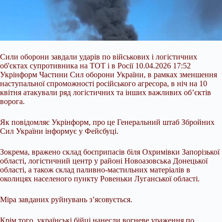
Сили оборони завдали ударів по військових і логістичних
об'єктах супротивника на ТОТ і в Росії 10.04.2026 17:52
Укрінформ Частини Сил оборони України, в рамках зменшення
наступальної спроможності російського агресора, в ніч на 10
квітня атакували ряд логістичних та інших важливих об’єктів
ворога.
Як повідомляє Укрінформ, про це Генеральний штаб Збройних
Сил України інформує у Фейсбуці.
Зокрема, вражено склад боєприпасів біля Охримівки Запорізької
області, логістичний центр у районі
Новоазовська Донецької
області, а також склад паливно-мастильних матеріалів в
околицях населеного пункту Ровеньки Луганської області.
Міра завданих руйнувань з’ясовується.
Крім того, українські бійці нанесли вогневе ураження по