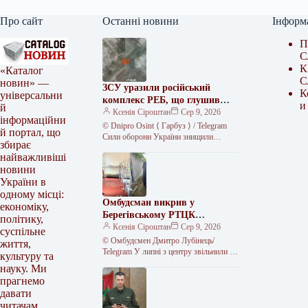
Про сайт
Останні новини
Інформ
П
С
К
«Каталог
С
новин» —
ЗСУ уразили російський
К
універсальни
комплекс РЕБ, що глушив
и
й
Starlink
Ксенія Сіроштан
Сер 9, 2026
інформаційни
© Dnipro Osint ⟨ Гарбуз ⟩ / Telegram
й портал, що
Сили оборони України знищили
збирає
російський комплекс радіоелектронної
найважливіші
боротьби «Волна Купол Гарант» на…
новини
України в
одному місці:
Омбудсман викрив у
економіку,
Берегівському РТЦК
політику,
незаконне скасування
Ксенія Сіроштан
Сер 9, 2026
суспільне
відстрочок та утримання
© Омбудсмен Дмитро Лубінець/
життя,
громадян
Telegram У липні з центру звільнили 11
культуру та
людей, яких, за даними перевірки,
науку. Ми
утримували протиправно.
прагнемо
Представник омбудсмана…
давати
читачам