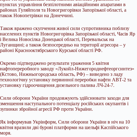
пунктах управління безпілотними авіаційними апаратами в
районах Гуляйполя та Новогригорівки Запорізької області, а
також Новопетрівки на Донеччині.
Також вражено скупчення живої сили супротивника поблизу
населених пунктів Новогригорівка Запорізької області, Часів Яр
і Велика Новосілка Донецької області, Перевальськ на
Луганщині; а також безпосередньо на території агресора – у
районі Краснооктябрського Курської області РФ.
Окремо підтверджено результати ураження 5 квітня
нафтопереробного заводу «Лукойл-Нижегороднефтеоргсинтез»
(Кстово, Нижньогородська область, РФ) – виведено з ладу
технологічну установку первинної переробки нафти АВТ-2 та
установку гідроочищення дизельного палива ЛЧ-24-7.
Сили оборони України продовжують здійснювати заходи для
зменшення наступального потенціалу російських окупантів і
зупинки збройної агресії РФ проти України.
Як інформував Укрінформ, Сили оборони України в ніч на 10
квітня вразили дві бурові платформи на шельфі Каспійського
моря.