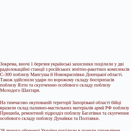
Зокрема, вночі 1 березня українські захисники поцілили у дві
радіолокаційні станції з
російських зенітно-ракетних комплексів
С-300 поблизу Мангуша й Новокраснівки Донецької області.
Також здійснили удари по ворожому складу боєприпасів
поблизу Ялти та скупченню особового складу поблизу
Молодого Шахтаря.
На тимчасово окупованій території Запорізької області бійці
вразили склад паливно-мастильних матеріалів армії РФ поблизу
Пришиба, ремонтний підрозділ поблизу Багатівки та скупчення
особового складу поблизу Дунаївки та Полтавки.
28 лютого оборонці України поцілили в пункти управління