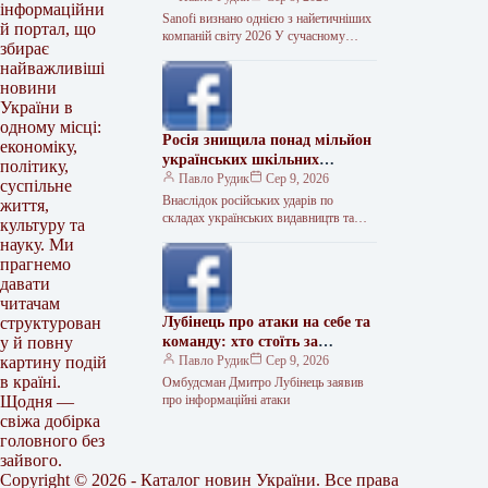
інформаційни
Sanofi визнано однією з найетичніших
й портал, що
компаній світу 2026 У сучасному
збирає
глобалізованому світі корпоративна
найважливіші
репутація та етика є основою
новини
довгострокового успіху…
України в
одному місці:
Росія знищила понад мільйон
економіку,
українських шкільних
політику,
підручників
Павло Рудик
Сер 9, 2026
суспільне
Внаслідок російських ударів по
життя,
складах українських видавництв та
культуру та
друкарнях знищено понад 1,1 мільйона
науку. Ми
шкільних підручників. Про це
прагнемо
повідомив міністр освіти…
давати
читачам
Лубінець про атаки на себе та
структурован
команду: хто стоїть за
у й повну
інформаційним тиском
Павло Рудик
Сер 9, 2026
картину подій
в країні.
Омбудсман Дмитро Лубінець заявив
про інформаційні атаки
Щодня —
свіжа добірка
головного без
зайвого.
Copyright © 2026 - Каталог новин України. Все права