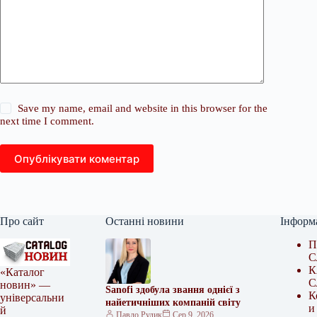
Save my name, email and website in this browser for the
next time I comment.
Опублікувати коментар
Про сайт
Останні новини
Інформ
П
С
К
«Каталог
С
новин» —
Sanofi здобула звання однієї з
К
універсальни
найетичніших компаній світу
и
й
Павло Рудик
Сер 9, 2026