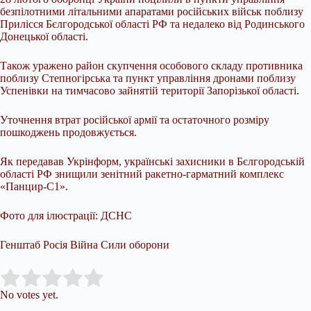
безпілотними літальними апаратами російських військ поблизу
Прилісся Бєлгородської області РФ та недалеко від Родинського
Донецької області.
Також уражено район скупчення особового складу противника
поблизу Степногірська та пункт управління дронами поблизу
Успенівки на тимчасово зайнятій території Запорізької області.
Уточнення втрат російської армії та остаточного розміру
пошкоджень продовжується.
Як передавав Укрінформ, українські захисники в Бєлгородській
області РФ знищили зенітний ракетно-гарматний комплекс
«Панцир-С1».
Фото для ілюстрації: ДСНС
Генштаб Росія Війна Сили оборони
Submit Rating
Rate this item:
No votes yet.