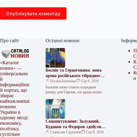
Опублікувати коментар
Про сайт
Останні новини
Інформ
П
С
К
«Каталог
С
новин» —
Боснія та Герцеговина: нова
К
універсальни
арена російського гібридного
и
й
протистояння?
Поліна Більченко
Сер 6, 2026
інформаційни
Балкани знову стають осередком
й портал, що
ризику для Європи, але кризи можна
збирає
уникнути Поки увага Заходу
найважливіші
зосереджена на протистоянні Росії в
новини
Україні,…
України в
одному місці:
Соцопитування: Залужний,
економіку,
Буданов та Федоров здобули б
політику,
перемогу над Зеленським у
Станіслав Скрипник
Сер 6, 2026
суспільне