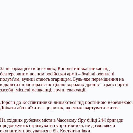
За інформацією військових, Костянтинівка зникає під
безперервним вогнем російської армії – будівлі охоплені
полум’ям,
вулиці стають згарищем. Будь-яке переміщення на
відкритих просторах стає ціллю ворожих дронів – транспортні
засоби, місцеві мешканці, групи евакуації.
Дороги до Костянтинівки лишаються під постійною небезпекою.
Доїхати або виїхати – це ризик, що може вартувати життя.
На східних рубежах міста в Часовому Яру бійці 24-ї бригади
продовжують стримувати супротивника, не дозволяючи
окупантам просуватися в бік Костянтинівки.