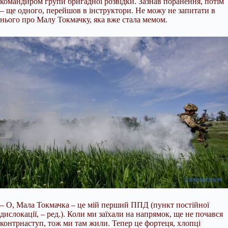
командиром групи бригадної розвідки. Зазнав поранення, потім
– ще одного, перейшов в інструктори. Не можу не запитати в
нього про Малу Токмачку, яка вже стала мемом.
– О, Мала Токмачка – це мій перший ППД (пункт постійної
дислокації, – ред.). Коли ми заїхали на напрямок, ще не почався
контрнаступ, тож ми там жили. Тепер це фортеця, хлопці