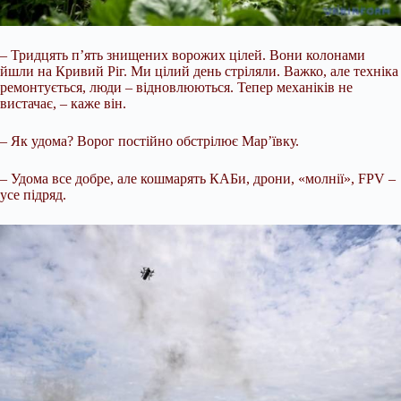
– Тридцять п’ять знищених ворожих цілей. Вони колонами
йшли на Кривий Ріг. Ми цілий день стріляли. Важко, але техніка
ремонтується, люди – відновлюються. Тепер механіків не
вистачає, – каже він.
– Як удома? Ворог постійно обстрілює Марʼївку.
– Удома все добре, але кошмарять КАБи, дрони, «молнії», FPV –
усе підряд.