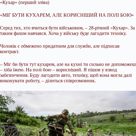
«Кухар» (перший зліва)
«МІГ БУТИ КУХАРЕМ, АЛЕ КОРИСНІШИЙ НА ПОЛІ БОЮ»
Серед тих, хто вчиться бути військовим, – 28-річний «Кухар». За
таким фахом навчався. Хоча у війську буде лагодити техніку.
Чоловік є обмежено придатним для служби, але підписав
контракт.
– Міг би бути тут кухарем, але на кухні ти сильно не допоможеш
– хіба їжею. На полі бою – корисніший. Я пішов у взвод
забезпечення. Буду лагодити авто, техніку, щоб вона могла далі
виконувати роботу, – ділиться співрозмовник.