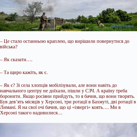
– Це стало останньою краплею, що вирішили повернутися до
війська?
– Як сказати….
– Та щиро кажіть, як є.
– Як є? Зі села хлопців мобілізували, але вони навіть до
навчального центру не доїхали, пішли у СЗЧ. А країну треба
боронити. Якщо росіяни прийдуть, то я бачив, що вони творять.
Був дев’ять місяців у Херсоні, три ротації в Бахмуті, дві ротації в
Лимані. Я на свої очі бачив, що ці «ізвергі» коять…. Ми в
Херсоні такого надивилися…