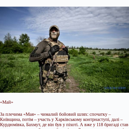
«Май»
За плечима «Мая» – чималий бойовий шлях: спочатку –
Київщина, потім – участь у Харківському контрнаступі, далі –
Курдюмівка, Бахмут, де він був у піхоті. А вже у 118 бригаді став