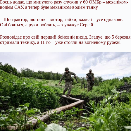
Боєць додає, що минулого разу служив у 60 ОМБр – механіком-
водієм САУ, а тепер буде механіком-водієм танку.
– Що трактор, що танк – мотор, гайки, важелі – усе однакове.
Очі бояться, а руки роблять, – зауважує Сергій.
Розповідає про свій перший бойовий вихід. Згадує, що 5 березня
отримали техніку, а 11-го – уже стояли на вогневому рубежі.