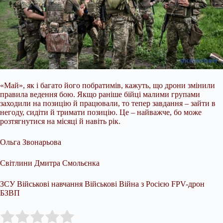
«Май», як і багато його побратимів, кажуть, що дрони змінили
правила ведення бою. Якщо раніше бійці малими групами
заходили на позицію й працювали, то тепер завдання – зайти в
негоду, сидіти й тримати позицію. Це – найважче, бо може
розтягнутися на місяці й навіть рік.
Ольга Звонарьова
Світлини Дмитра Смольєнка
ЗСУ Військові навчання Військові Війна з Росією FPV-дрон
БЗВП
Submit Rating
Rate this item: