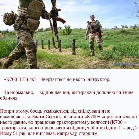
– «К700»! Ти як? – звертається до нього інструктор.
– Та нормально, – відповідає він, витираючи долонею спітніле
обличчя.
Попри втому, боєць усміхається, від спілкування не
відмовляється. Звати Сергій, позивний «К700» «приліпився» до
нього давно, бо працював трактористом у колгоспі (К700 –
трактор загального призначення підвищеної прохідності, – ред.).
Йому 51 рік, але виглядає, направду, старшим.