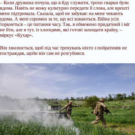
– Коли дружина почула, що я йду служити, трохи сварки були
вдома. Навіть не можу культурно передати її слова, але врешті
мене підтримала. Сказала, щоб не забував: на мене чекають
удома. А мені соромно за те, що всі ховаються. Війна усіх
торкнеться – це питання часу. Так, я обмежено придатний і міг
не йти, але я тут, із хлопцями, які готові захищати країну, –
міркує «Кухар».
Він хвилюється, щоб під час тренувань ніхто з побратимів не
постраждав, щоби він сам не розгубився.