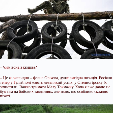
– Чим вона важлива?
– Це ж очевидно – фланг Оріхова, дуже вигідна позиція. Росіяни
тепер у Гуляйполі мають невеликий успіх, у Степногірську їх
зачистили. Важко тримати Малу Токмачку. Хоча я вже давно не
був там на бойових завданнях, але знаю, що особливо складно
піхоті.