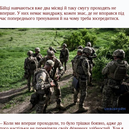
Бійці навчаються вже два місяці й таку смугу проходять не
вперше. У них немає мандражу, кожен знає, де не впорався під
час попереднього тренування й на чому треба зосередитися.
– Коли ми вперше проходили, то було трішки боязно, адже до
того настільки не перевіряли своїх фізичних здібностей. Хоч я