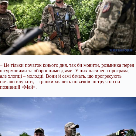
– Це тільки початок їхнього дня, так би мовити, розминка перед
штурмовими та оборонними діями. У них насичена програма,
але хлопці – молодці. Вони й самі бачать, що прогресують,
почали влучати, – трішки хвалить новачків інструктор на
позивний «Май».