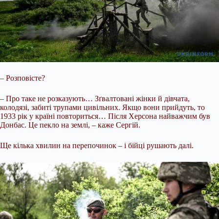
– Розповісте?
– Про таке не розказують… Зґвалтовані жінки й дівчата,
колодязі, забиті трупами цивільних. Якщо вони прийдуть, то
1933 рік у країні повториться… Після Херсона найважчим був
Донбас. Це пекло на землі, – каже Сергій.
Ще кілька хвилин на перепочинок – і бійці рушають далі.