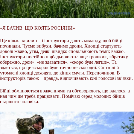
«Я БАЧИВ, ЩО КОЯТЬ РОСІЯНИ»
Ще кілька хвилин – і інструктори дають команду, щоб бійці
починали. Чуємо вибухи, бачимо дрони. Хлопці стартують
доволі жваво, утім, деякі швидко сповільнюють темп: важко.
Інструктори постійно підбадьорюють: «ще трошки», «братику,
обережно, дрон», «не здаватися», «скоро буде легше». Та
здається, що це «скоро» буде точно не сьогодні. Спітнілі й
утомлені хлопці доходять до кінця смуги. Перепочинок. В
інструкторів також – правда, відпочивають їхні голосові звʼязки.
Бійці обмінюються враженнями та обговорюють, що вдалося, а
над чим ще треба працювати. Помічаю серед молодих бійців
старшого чоловіка.