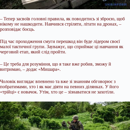
– Тепер засвоїв головні правила, як поводитись зі зброєю, щоб
нікому не нашкодити. Навчився стріляти, літати на дронах, –
розповідає боєць.
Під час проходження смуги перешкод він буде лідером своєї
малої тактичної групи. Зауважує, що сприймає ці навчання як
черговий етап, який слід пройти.
– Це треба для розуміння, що я таке вже робив, зможу й
витримаю, – додає «Мишара».
Чоловік виглядає впевнено та вже зі знанням обговорює з
побратимами, хто і як має діяти на певних ділянках. У його
«трійці» є новачок. Утім, хто це – зізнаватися не захотіли.