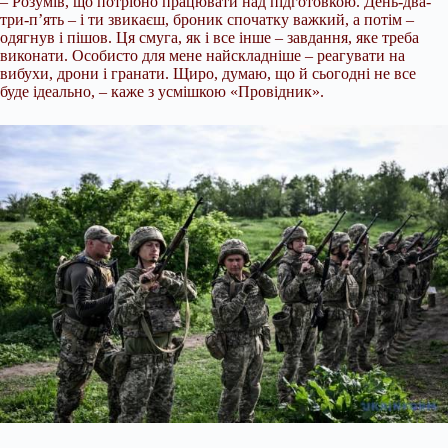
– Розумів, що потрібно працювати над підготовкою. День-два-
три-п’ять – і ти звикаєш, броник спочатку важкий, а потім –
одягнув і пішов. Ця смуга, як і все інше – завдання, яке треба
виконати. Особисто для мене найскладніше – реагувати на
вибухи, дрони і гранати. Щиро, думаю, що й сьогодні не все
буде ідеально, – каже з усмішкою «Провідник».