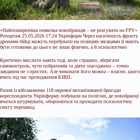
«Найпоширеніша помилка новобранців – не реагувати на FPV»
Репортаж 25.05.2026 17:24 Укрінформ Через насиченість фронту
дронами бійці можуть перебувати на позиціях місяцями й мають
бути готовими до цього не лише фізично, а й психологічно
Критично мислити навіть тоді, коли страшно, зберігати
самоконтроль, чути побратимів та діяти злагоджено – точно
завдання не з простих. Але виконати його можна – власне, цього
вчать під час проходження БЗВП.
Разом із військовими 118 окремої
механізованої бригади
кореспонденти Укрінформу побували на полігоні, де новобранці
вчаться штурмувати, оборонятися та проходити психологічну
смугу перешкод.