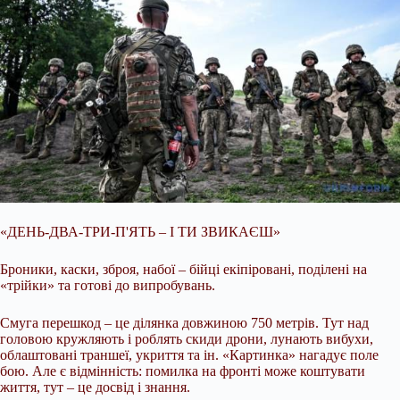
«ДЕНЬ-ДВА-ТРИ-П'ЯТЬ – І ТИ ЗВИКАЄШ»
Броники, каски, зброя, набої – бійці екіпіровані, поділені на
«трійки» та готові до випробувань.
Смуга перешкод – це ділянка довжиною 750 метрів. Тут над
головою кружляють і роблять скиди дрони, лунають вибухи,
облаштовані траншеї, укриття та ін. «Картинка» нагадує поле
бою. Але є відмінність: помилка на фронті може коштувати
життя, тут – це досвід і знання.