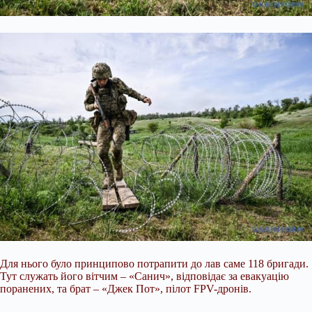
Для нього було принципово потрапити до лав саме 118 бригади.
Тут служать його вітчим – «Санич», відповідає за евакуацію
поранених, та брат – «Джек Пот», пілот FPV-дронів.