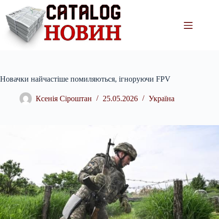
Перейти
до
вмісту
Новачки найчастіше помиляються, ігноруючи FPV
Ксенія Сіроштан
25.05.2026
Україна