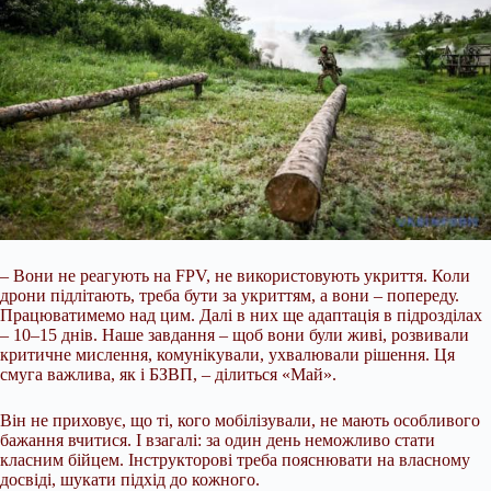
– Вони не реагують на FPV, не використовують укриття. Коли
дрони підлітають, треба бути за укриттям, а вони – попереду.
Працюватимемо над цим. Далі в них ще адаптація в підрозділах
– 10–15 днів. Наше завдання – щоб вони були живі, розвивали
критичне мислення, комунікували, ухвалювали рішення. Ця
смуга важлива, як і БЗВП, – ділиться «Май».
Він не приховує, що ті, кого мобілізували, не мають особливого
бажання вчитися. І взагалі: за один день неможливо стати
класним бійцем. Інструкторові треба пояснювати на власному
досвіді, шукати підхід до кожного.